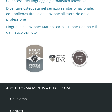
Gli eccessi del linguaggio giornalistico televisivo
Diventare osteopata nel servizio sanitario nazionale:
equipollenza titoli e abilitazione all’esercizio della
professione
Lingue in estinzione: Matteo Bartoli, Tuone Udaina e il
dalmatico veglioto
ABOUT FORMA MENTIS – DITALS.COM
Chi siamo
Contatti