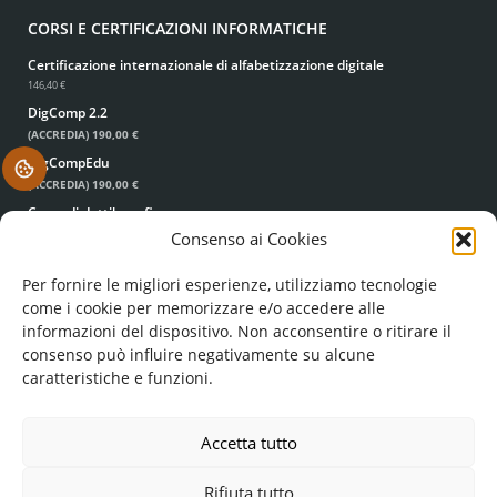
CORSI E CERTIFICAZIONI INFORMATICHE
Certificazione internazionale di alfabetizzazione digitale
146,40 €
DigComp 2.2
(ACCREDIA)
190,00 €
DigCompEdu
.
(ACCREDIA)
190,00 €
Corso di dattilografia
49,00 €
39,00 €
Consenso ai Cookies
Per fornire le migliori esperienze, utilizziamo tecnologie
come i cookie per memorizzare e/o accedere alle
informazioni del dispositivo. Non acconsentire o ritirare il
consenso può influire negativamente su alcune
caratteristiche e funzioni.
© FORMA MENTIS SRL UNIPERSONALE
COD. FISC. E P. IVA: 05224960756
Accetta tutto
REA: LE - 351193
FORMAMENTIS.SRL(AT)PEC.IT
Rifiuta tutto