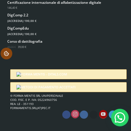
Certificazione internazionale di alfabetizzazione digitale
146,40 €
DigComp 2.2
(ACCREDIA)
190,00 €
DigCompEdu
(ACCREDIA)
190,00 €
Corso di dattilografia
49,00 €
39,00 €
.
© FORMA MENTIS SRL UNIPERSONALE
COD. FISC. E P. IVA: 05224960756
REA: LE - 351193
FORMAMENTIS.SRL(AT)PEC.IT