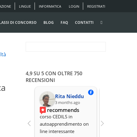
AZIONE
LINGUE
INFORMATICA
LOGIN
REGISTRATI
LASSI DI CONCORSO
BLOG
FAQ
CONTATTI
ltà
4,9 SU 5 CON OLTRE 750
RECENSIONI
ca
Rita Nieddu
3 months ago
3 months
recommends
recomme
corso CEDILS in 
Professionalità,
autoapprendimento on 
organizzazione 
line interessante
Disponibilità.