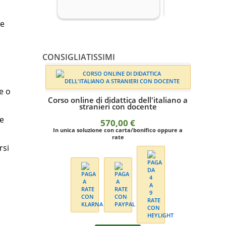
ze
CONSIGLIATISSIMI
e o
Corso online di didattica dell'italiano a
stranieri con docente
 e
570,00
€
In unica soluzione con carta/bonifico oppure a
rate
rsi
Cors
stranie