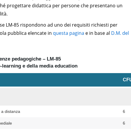
nché progettare didattica per persone che presentano un
ità.
sse LM-85 rispondono ad uno dei requisiti richiesti per
uola pubblica elencate in
questa pagina
e in base al
D.M. del
cienze pedagogiche – LM-85
-learning e della media education
CF
 a distanza
6
mediale
6