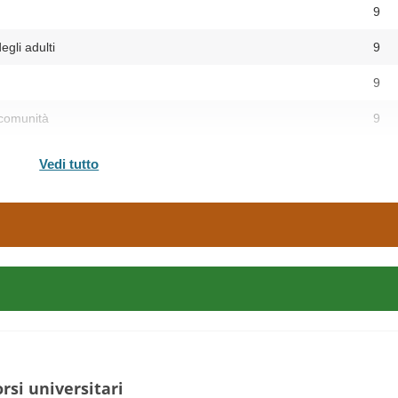
9
gli adulti
9
9
 comunità
9
9
Vedi tutto
6
ienza
9
arning
6
6
6
rsi universitari