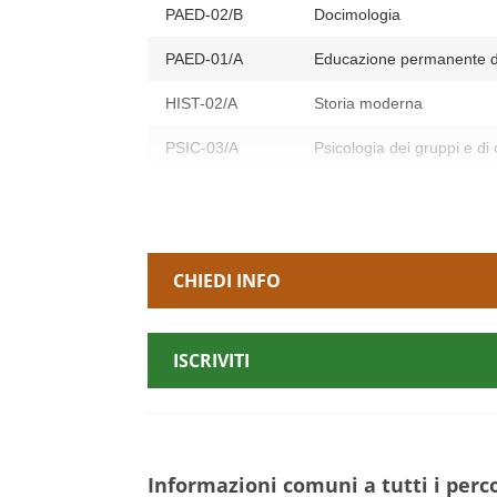
PAED-02/B
Docimologia
PAED-01/A
Educazione permanente de
HIST-02/A
Storia moderna
PSIC-03/A
Psicologia dei gruppi e di
PAED-01/B
Letteratura per l’infanzia
Esame a scelta
CHIEDI INFO
2° Anno di
Corso
PHIL-02/A
Logica e filosofia della sc
ISCRIVITI
PAED-02/A
Sistemi didattici per l’e-le
GSPS-06/A
Sociologia generale
Esame a scelta
Informazioni comuni a tutti i perco