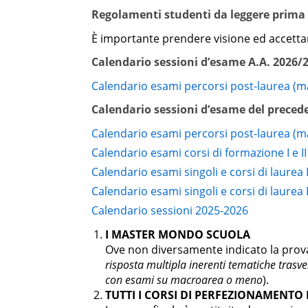
Regolamenti studenti da leggere prima d
Prova finale
È importante prendere visione ed accett
Lingua inglese
Calendario sessioni d’esame A.A. 2026/
Tirocini
Calendario esami percorsi post-laurea (m
A scelta dello
Calendario sessioni d’esame del preced
studente
Calendario esami percorsi post-laurea (m
ITAL-01/A
Letteratura italiana
Calendario esami corsi di formazione I e II
PSIC-01/A
Psicologia dei linguaggi esp
Calendario esami singoli e corsi di laure
Calendario esami singoli e corsi di laure
PSIC-02/A
Psicologia e analisi delle 
Calendario sessioni 2025-2026
PHIL-05/A
Storia della filosofia mo
I MASTER MONDO SCUOLA
Ove non diversamente indicato la prova 
PSIC-01/A
Salute e sicurezza nella s
risposta multipla inerenti tematiche trasv
con esami su macroarea o meno
).
PAED-02/A
Didattica dell’inclusione
TUTTI I CORSI DI PERFEZIONAMENT
PAED-02/A
Pedagogia speciale