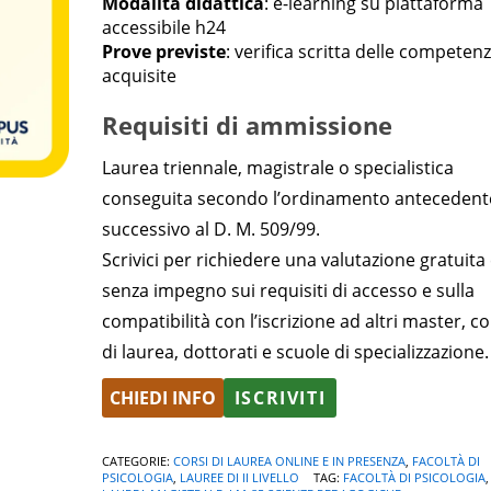
Modalità didattica
: e-learning su piattaforma
accessibile h24
Prove previste
: verifica scritta delle competen
acquisite
Requisiti di ammissione
Laurea triennale, magistrale o specialistica
conseguita secondo l’ordinamento antecedent
successivo al D. M. 509/99.
Scrivici per richiedere una valutazione gratuita
senza impegno sui requisiti di accesso e sulla
compatibilità con l’iscrizione ad altri master, co
di laurea, dottorati e scuole di specializzazione.
CHIEDI INFO
ISCRIVITI
Alternative:
CATEGORIE:
CORSI DI LAUREA ONLINE E IN PRESENZA
,
FACOLTÀ DI
PSICOLOGIA
,
LAUREE DI II LIVELLO
TAG:
FACOLTÀ DI PSICOLOGIA
,