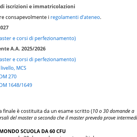
i iscrizioni e immatricolazioni
18
are consapevolmente i
regolamenti d’ateneo
.
6
2027
6
aster e corsi di perfezionamento)
ente A.A. 2025/2026
aster e corsi di perfezionamento)
6
 livello, MCS
ressivi e artistici
6
a DM 270
a DM 1648/1649
relazioni interpersonali
6
derna e contemporanea
6
finale è costituita da un esame scritto (
10 o 30 domande a
cuola
6
ersali del master a seconda che il master preveda prove intermed
6
O MONDO SCUOLA DA 60 CFU
6