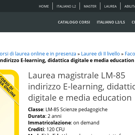
HOME
ITALIANO L2
MASTER
LAUREA
ABILIT
CATALOGO CORSI
ITALIANO L2/LS
C
orsi di laurea online e in presenza
»
Lauree di II livello
»
Faco
ndirizzo E-learning, didattica digitale e media education
Laurea magistrale LM-85
indirizzo E-learning, didatti
digitale e media education
Classe
: LM-85 Scienze pedagogiche
Durata
: 2 anni
Immatricolazione
: on demand
Crediti
: 120 CFU