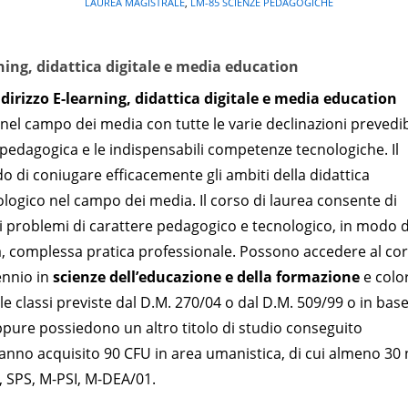
LAUREA MAGISTRALE
,
LM-85 SCIENZE PEDAGOGICHE
ning, didattica digitale e media education
dirizzo E-learning, didattica digitale e media education
 nel campo dei media con tutte le varie declinazioni prevedib
dagogica e le indispensabili competenze tecnologiche. Il
o di coniugare efficacemente gli ambiti della didattica
ologico nel campo dei media. Il corso di laurea consente di
ai problemi di carattere pedagogico e tecnologico, in modo 
a, complessa pratica professionale. Possono accedere al co
ennio in
scienze dell’educazione e della formazione
e colo
e classi previste dal D.M. 270/04 o dal D.M. 509/99 o in base
ure possiedono un altro titolo di studio conseguito
hanno acquisito 90 CFU in area umanistica, di cui almeno 30 
, SPS, M-PSI, M-DEA/01.