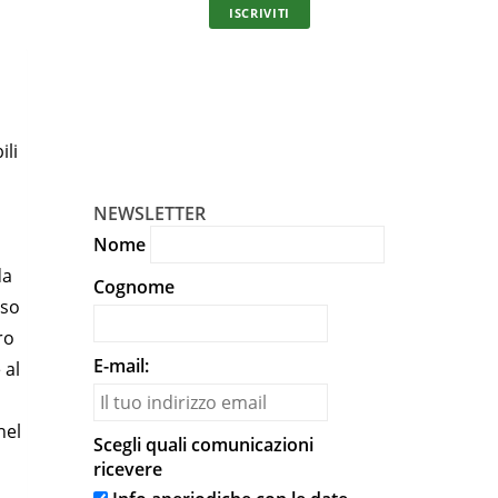
ISCRIVITI
In unic
ili
NEWSLETTER
Nome
da
Cognome
rso
ro
E-mail:
 al
nel
Scegli quali comunicazioni
ricevere