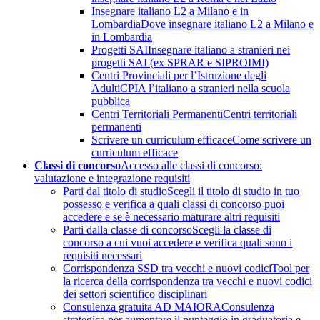
Insegnare italiano L2 a Milano e in
Lombardia
Dove insegnare italiano L2 a Milano e
in Lombardia
Progetti SAI
Insegnare italiano a stranieri nei
progetti SAI (ex SPRAR e SIPROIMI)
Centri Provinciali per l’Istruzione degli
Adulti
CPIA l’italiano a stranieri nella scuola
pubblica
Centri Territoriali Permanenti
Centri territoriali
permanenti
Scrivere un curriculum efficace
Come scrivere un
curriculum efficace
Classi di concorso
Accesso alle classi di concorso:
valutazione e integrazione requisiti
Parti dal titolo di studio
Scegli il titolo di studio in tuo
possesso e verifica a quali classi di concorso puoi
accedere e se è necessario maturare altri requisiti
Parti dalla classe di concorso
Scegli la classe di
concorso a cui vuoi accedere e verifica quali sono i
requisiti necessari
Corrispondenza SSD tra vecchi e nuovi codici
Tool per
la ricerca della corrispondenza tra vecchi e nuovi codici
dei settori scientifico disciplinari
Consulenza gratuita AD MAIORA
Consulenza
strategica per aumentare il punteggio in graduatoria e