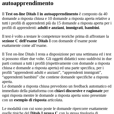
autoapprendimento
Il
Test on-line Ditals I in autoapprendimento
è composto da 40
domande a risposta chiusa e 10 domande a risposta aperta relative a
tutti i profili di apprendenti più da 15 domande a risposta aperta per i
profili di apprendenti:
adulti e anziani
,
immigrati
,
bambini
.
Il test è volto a testare le competenze teoriche prima di affrontare la
sezione C dell’esame Ditals I
con domande d’esame poste
esattamente come all’esame.
Il Test on-line Ditals I resta a disposizione per una settimana ed i test
si possono rifare due volte. Gli oggetti didattici sono suddivisi in due
parti comuni a tutti i profili (rispettivamente con domande a risposta
chiusa e domande a risposta aperta) ed una parte specifica, per i
profili “apprendenti adulti e anziani”, “apprendenti immigrati”,
“apprendenti bambini” che contiene domande specifiche a risposta
aperta.
Le domande a risposta chiusa prevedono un feedback automatico ed
immediato della piattaforma con
chiavi discorsive e ragionate
per
ogni risposta mentre le domande a risposta aperta sono presentate
con un
esempio di risposta
articolata.
Le modalità con cui sono poste le domande ripercorre esattamente
quelle tipiche del
Ditals I prova C
con la stessa tipologia di