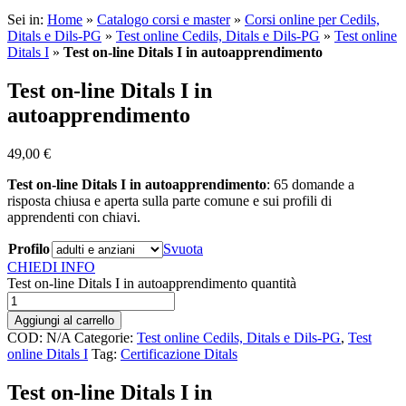
Sei in:
Home
»
Catalogo corsi e master
»
Corsi online per Cedils,
Ditals e Dils-PG
»
Test online Cedils, Ditals e Dils-PG
»
Test online
Ditals I
»
Test on-line Ditals I in autoapprendimento
Test on-line Ditals I in
autoapprendimento
49,00
€
Test on-line Ditals I in autoapprendimento
: 65 domande a
risposta chiusa e aperta sulla parte comune e sui profili di
apprendenti con chiavi.
Profilo
Svuota
CHIEDI INFO
Test on-line Ditals I in autoapprendimento quantità
Aggiungi al carrello
COD:
N/A
Categorie:
Test online Cedils, Ditals e Dils-PG
,
Test
online Ditals I
Tag:
Certificazione Ditals
Test on-line Ditals I in