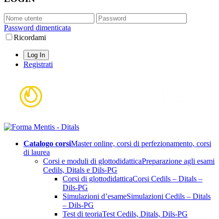
Password dimenticata
Ricordami
Registrati
Catalogo corsi
Master online, corsi di perfezionamento, corsi
di laurea
Corsi e moduli di glottodidattica
Preparazione agli esami
Cedils, Ditals e Dils-PG
Corsi di glottodidattica
Corsi Cedils – Ditals –
Dils-PG
Simulazioni d’esame
Simulazioni Cedils – Ditals
– Dils-PG
Test di teoria
Test Cedils, Ditals, Dils-PG