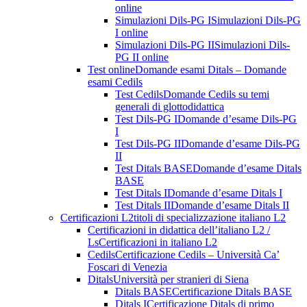
online
Simulazioni Dils-PG I
Simulazioni Dils-PG
I online
Simulazioni Dils-PG II
Simulazioni Dils-
PG II online
Test online
Domande esami Ditals – Domande
esami Cedils
Test Cedils
Domande Cedils su temi
generali di glottodidattica
Test Dils-PG I
Domande d’esame Dils-PG
I
Test Dils-PG II
Domande d’esame Dils-PG
II
Test Ditals BASE
Domande d’esame Ditals
BASE
Test Ditals I
Domande d’esame Ditals I
Test Ditals II
Domande d’esame Ditals II
Certificazioni L2
titoli di specializzazione italiano L2
Certificazioni in didattica dell’italiano L2 /
Ls
Certificazioni in italiano L2
Cedils
Certificazione Cedils – Università Ca’
Foscari di Venezia
Ditals
Università per stranieri di Siena
Ditals BASE
Certificazione Ditals BASE
Ditals I
Certificazione Ditals di primo