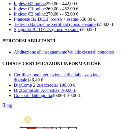
Inglese B2 online
250,00 - 442,00 €
Inglese C1 online
260,00 - 452,00 €
Inglese C2 online
270,00 - 462,00 €
Francese B2 DELF (corso + esame)
550,00 €
Tedesco B2 Goethe-Zertifikat (corso + esame)
550,00 €
Spagnolo B2 DELE (corso + esame)
550,00 €
PERCORSI ABILITANTI
Abilitazione all'insegnamento
Vai alle classi di concorso
CORSI E CERTIFICAZIONI INFORMATICHE
Certificazione internazionale di alfabetizzazione
digitale
146,40 €
DigComp 2.2
(Accredia)
190,00 €
DigCompEdu
(Accredia)
190,00 €
Corso di dattilografia
49,00 €
39,00 €
top