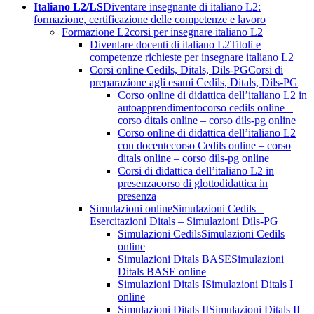
Italiano L2/LS
Diventare insegnante di italiano L2:
formazione, certificazione delle competenze e lavoro
Formazione L2
corsi per insegnare italiano L2
Diventare docenti di italiano L2
Titoli e
competenze richieste per insegnare italiano L2
Corsi online Cedils, Ditals, Dils-PG
Corsi di
preparazione agli esami Cedils, Ditals, Dils-PG
Corso online di didattica dell’italiano L2 in
autoapprendimento
corso cedils online –
corso ditals online – corso dils-pg online
Corso online di didattica dell’italiano L2
con docente
corso Cedils online – corso
ditals online – corso dils-pg online
Corsi di didattica dell’italiano L2 in
presenza
corso di glottodidattica in
presenza
Simulazioni online
Simulazioni Cedils –
Esercitazioni Ditals – Simulazioni Dils-PG
Simulazioni Cedils
Simulazioni Cedils
online
Simulazioni Ditals BASE
Simulazioni
Ditals BASE online
Simulazioni Ditals I
Simulazioni Ditals I
online
Simulazioni Ditals II
Simulazioni Ditals II