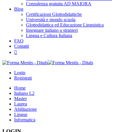
Consulenza gratuita AD MAIORA
Blog
Certificazioni Glottodidattiche
Università e mondo scuola
Glottodidattica ed Educazione Linguistica
Insegnare italiano a stranieri
Lingua e Cultura Italiana
FAQ
Contatti
Login
Registrati
Home
Italiano L2
Master
Laurea
Abilitazione
Lingue
Informatica
LOGIN