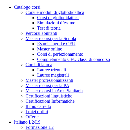
Catalogo corsi
Corsi e moduli di glottodidattica
Corsi di glottodidattica
Simulazioni d’esame
Test di teoria
Percorsi abilitanti
Master e corsi per la Scuola
Esami singoli e CFU
Master online
Corsi di perfezionamento
Completamento CFU classi di concorso
Corsi di laurea
Lauree triennali
Lauree magistrali
Master professionalizzanti
Master e corsi per la PA
Master e corsi in Area Sanitaria
Certificazioni linguistiche
Certificazioni Informatiche
Il mio carrello
I miei ordini
Offerte
Italiano L2/LS
Formazione L2