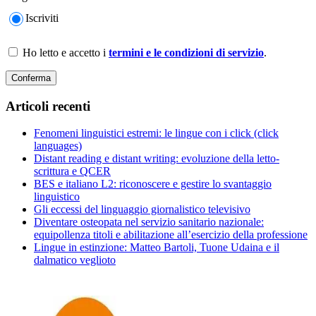
Iscriviti
Ho letto e accetto i
termini e le condizioni di servizio
.
Articoli recenti
Fenomeni linguistici estremi: le lingue con i click (click
languages)
Distant reading e distant writing: evoluzione della letto-
scrittura e QCER
BES e italiano L2: riconoscere e gestire lo svantaggio
linguistico
Gli eccessi del linguaggio giornalistico televisivo
Diventare osteopata nel servizio sanitario nazionale:
equipollenza titoli e abilitazione all’esercizio della professione
Lingue in estinzione: Matteo Bartoli, Tuone Udaina e il
dalmatico veglioto