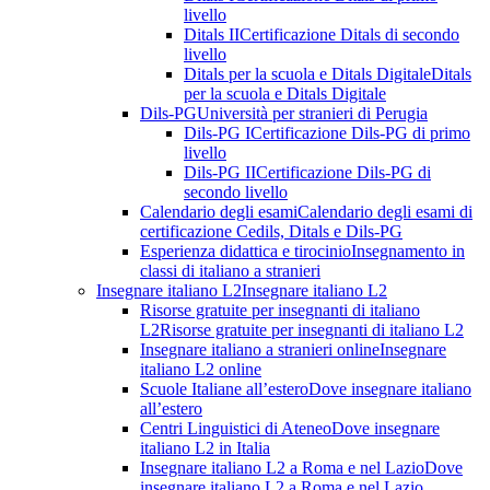
livello
Ditals II
Certificazione Ditals di secondo
livello
Ditals per la scuola e Ditals Digitale
Ditals
per la scuola e Ditals Digitale
Dils-PG
Università per stranieri di Perugia
Dils-PG I
Certificazione Dils-PG di primo
livello
Dils-PG II
Certificazione Dils-PG di
secondo livello
Calendario degli esami
Calendario degli esami di
certificazione Cedils, Ditals e Dils-PG
Esperienza didattica e tirocinio
Insegnamento in
classi di italiano a stranieri
Insegnare italiano L2
Insegnare italiano L2
Risorse gratuite per insegnanti di italiano
L2
Risorse gratuite per insegnanti di italiano L2
Insegnare italiano a stranieri online
Insegnare
italiano L2 online
Scuole Italiane all’estero
Dove insegnare italiano
all’estero
Centri Linguistici di Ateneo
Dove insegnare
italiano L2 in Italia
Insegnare italiano L2 a Roma e nel Lazio
Dove
insegnare italiano L2 a Roma e nel Lazio