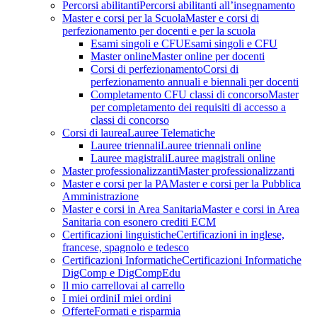
Percorsi abilitanti
Percorsi abilitanti all’insegnamento
Master e corsi per la Scuola
Master e corsi di
perfezionamento per docenti e per la scuola
Esami singoli e CFU
Esami singoli e CFU
Master online
Master online per docenti
Corsi di perfezionamento
Corsi di
perfezionamento annuali e biennali per docenti
Completamento CFU classi di concorso
Master
per completamento dei requisiti di accesso a
classi di concorso
Corsi di laurea
Lauree Telematiche
Lauree triennali
Lauree triennali online
Lauree magistrali
Lauree magistrali online
Master professionalizzanti
Master professionalizzanti
Master e corsi per la PA
Master e corsi per la Pubblica
Amministrazione
Master e corsi in Area Sanitaria
Master e corsi in Area
Sanitaria con esonero crediti ECM
Certificazioni linguistiche
Certificazioni in inglese,
francese, spagnolo e tedesco
Certificazioni Informatiche
Certificazioni Informatiche
DigComp e DigCompEdu
Il mio carrello
vai al carrello
I miei ordini
I miei ordini
Offerte
Formati e risparmia