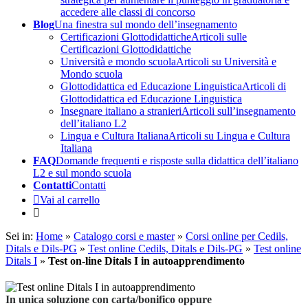
accedere alle classi di concorso
Blog
Una finestra sul mondo dell’insegnamento
Certificazioni Glottodidattiche
Articoli sulle
Certificazioni Glottodidattiche
Università e mondo scuola
Articoli su Università e
Mondo scuola
Glottodidattica ed Educazione Linguistica
Articoli di
Glottodidattica ed Educazione Linguistica
Insegnare italiano a stranieri
Articoli sull’insegnamento
dell’italiano L2
Lingua e Cultura Italiana
Articoli su Lingua e Cultura
Italiana
FAQ
Domande frequenti e risposte sulla didattica dell’italiano
L2 e sul mondo scuola
Contatti
Contatti
Vai al carrello
Sei in:
Home
»
Catalogo corsi e master
»
Corsi online per Cedils,
Ditals e Dils-PG
»
Test online Cedils, Ditals e Dils-PG
»
Test online
Ditals I
»
Test on-line Ditals I in autoapprendimento
In unica soluzione con carta/bonifico oppure