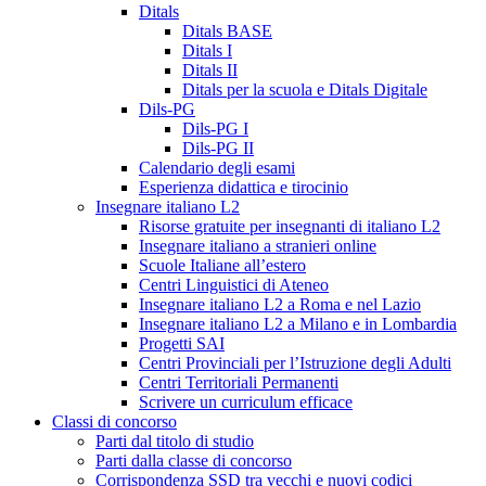
Ditals
Ditals BASE
Ditals I
Ditals II
Ditals per la scuola e Ditals Digitale
Dils-PG
Dils-PG I
Dils-PG II
Calendario degli esami
Esperienza didattica e tirocinio
Insegnare italiano L2
Risorse gratuite per insegnanti di italiano L2
Insegnare italiano a stranieri online
Scuole Italiane all’estero
Centri Linguistici di Ateneo
Insegnare italiano L2 a Roma e nel Lazio
Insegnare italiano L2 a Milano e in Lombardia
Progetti SAI
Centri Provinciali per l’Istruzione degli Adulti
Centri Territoriali Permanenti
Scrivere un curriculum efficace
Classi di concorso
Parti dal titolo di studio
Parti dalla classe di concorso
Corrispondenza SSD tra vecchi e nuovi codici