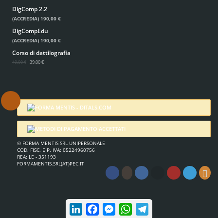
DigComp 2.2
(ACCREDIA)
190,00 €
DigCompEdu
(ACCREDIA)
190,00 €
Corso di dattilografia
49,00 €
39,00 €
.
© FORMA MENTIS SRL UNIPERSONALE
COD. FISC. E P. IVA: 05224960756
REA: LE - 351193
FORMAMENTIS.SRL(AT)PEC.IT
LinkedIn
Facebook
Messenger
WhatsApp
Telegram