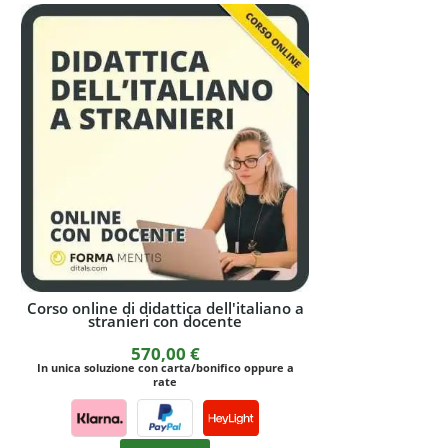
Corso online di didattica dell'italiano a
L'insegnamento
stranieri con docente
str
570,00
€
1.
In unica soluzione con carta/bonifico oppure a
rate
I