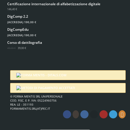
Certificazione internazionale di alfabetizzazione digitale
146,40 €
DigComp 2.2
(ACCREDIA)
190,00 €
DigCompEdu
(ACCREDIA)
190,00 €
Corso di dattilografia
49,00 €
39,00 €
© FORMA MENTIS SRL UNIPERSONALE
COD. FISC. E P. IVA: 05224960756
REA: LE - 351193
FORMAMENTIS.SRL(AT)PEC.IT