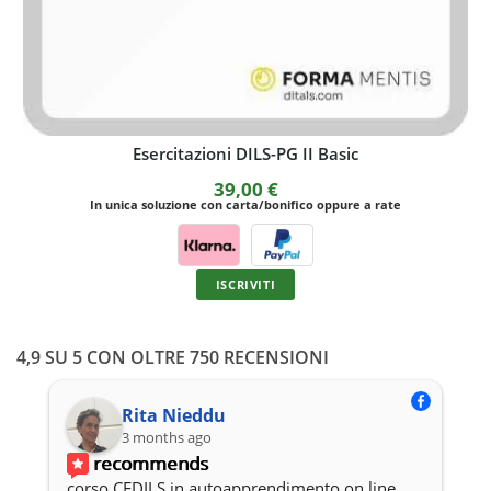
Esercitazioni DILS-PG II Basic
39,00
€
In unica soluzione con carta/bonifico oppure a rate
ISCRIVITI
4,9 SU 5 CON OLTRE 750 RECENSIONI
Rita Nieddu
3 months ago
recommends
corso CEDILS in autoapprendimento on line 
P