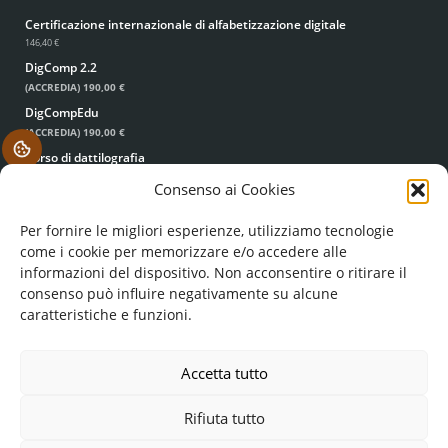
Certificazione internazionale di alfabetizzazione digitale
146,40 €
DigComp 2.2
(ACCREDIA)
190,00 €
DigCompEdu
(ACCREDIA)
190,00 €
.
Corso di dattilografia
49,00 €
39,00 €
Consenso ai Cookies
Per fornire le migliori esperienze, utilizziamo tecnologie
come i cookie per memorizzare e/o accedere alle
informazioni del dispositivo. Non acconsentire o ritirare il
consenso può influire negativamente su alcune
caratteristiche e funzioni.
© FORMA MENTIS SRL UNIPERSONALE
COD. FISC. E P. IVA: 05224960756
REA: LE - 351193
Accetta tutto
FORMAMENTIS.SRL(AT)PEC.IT
Rifiuta tutto