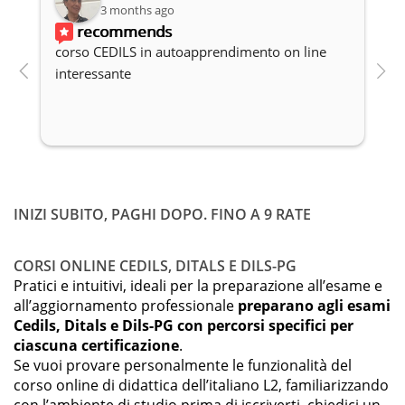
3 months ago
recommends
corso CEDILS in autoapprendimento on line 
P
interessante
c
INIZI SUBITO, PAGHI DOPO. FINO A 9 RATE
CORSI ONLINE CEDILS, DITALS E DILS-PG
Pratici e intuitivi, ideali per la preparazione all’esame e
all’aggiornamento professionale
preparano agli esami
Cedils, Ditals e Dils-PG con percorsi specifici per
ciascuna certificazione
.
Se vuoi provare personalmente le funzionalità del
corso online di didattica dell’italiano L2, familiarizzando
con l’ambiente di studio prima di iscriverti, chiedici un