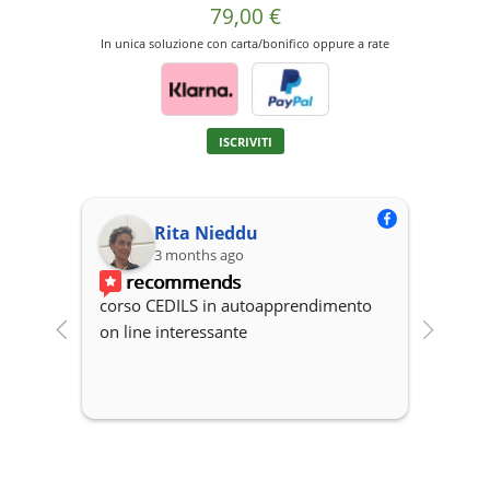
79,00
€
In unica soluzione con carta/bonifico oppure a rate
Questo
ISCRIVITI
prodotto
ha
più
varianti.
Rita Nieddu
Le
3 months ago
opzioni
recommends
r
possono
corso CEDILS in autoapprendimento 
Profe
essere
on line interessante
del co
scelte
nella
pagina
del
prodotto