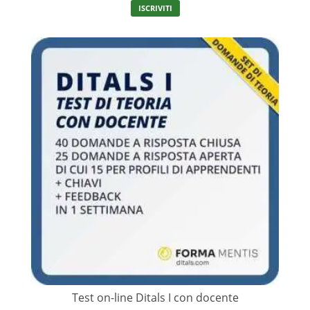
ISCRIVITI
prodotto
ha
più
varianti.
Le
opzioni
possono
essere
scelte
nella
pagina
del
prodotto
Test on-line Ditals I con docente