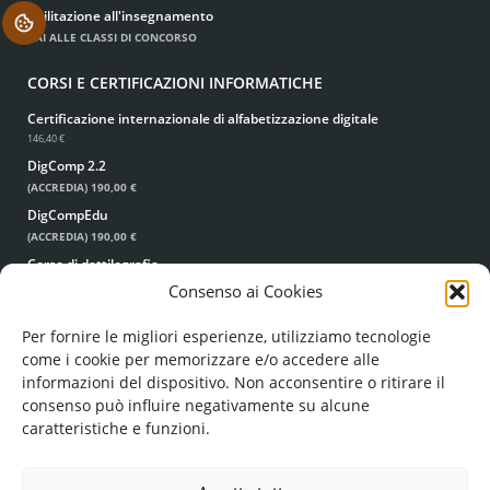
Abilitazione all'insegnamento
.
VAI ALLE CLASSI DI CONCORSO
CORSI E CERTIFICAZIONI INFORMATICHE
Certificazione internazionale di alfabetizzazione digitale
146,40 €
DigComp 2.2
(ACCREDIA)
190,00 €
DigCompEdu
(ACCREDIA)
190,00 €
Corso di dattilografia
49,00 €
39,00 €
Consenso ai Cookies
Per fornire le migliori esperienze, utilizziamo tecnologie
come i cookie per memorizzare e/o accedere alle
informazioni del dispositivo. Non acconsentire o ritirare il
consenso può influire negativamente su alcune
caratteristiche e funzioni.
© FORMA MENTIS SRL UNIPERSONALE
COD. FISC. E P. IVA: 05224960756