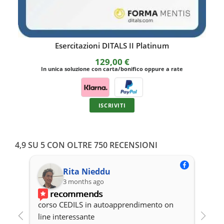
 Platinum
Esercitazioni CEDILS Silver
79,00
€
ico oppure a rate
In unica soluzione con carta/bonifico oppure 
ISCRIVITI
4,9 SU 5 CON OLTRE 750 RECENSIONI
Rita Nieddu
3 months ago
recommends
corso CEDILS in autoapprendimento on 
Pro
line interessante
cor