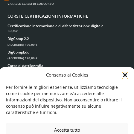
VAI ALLE CLASSI DI CONCORSO
CORSI E CERTIFICAZIONI INFORMATICHE
Certificazione internazionale di alfabetizzazione digitale
146,40 €
DigComp 2.2
(ACCREDIA)
190,00 €
DigCompEdu
(ACCREDIA)
190,00 €
Corso di dattilografia
49,00 €
39,00 €
Consenso ai Cookies
Per fornire le migliori esperienze, utilizziamo tecnologie
come i cookie per memorizzare e/o accedere alle
informazioni del dispositivo. Non acconsentire o ritirare il
consenso può influire negativamente su alcune
caratteristiche e funzioni.
© FORMA MENTIS SRL UNIPERSONALE
COD. FISC. E P. IVA: 05224960756
REA: LE - 351193
Accetta tutto
FORMAMENTIS.SRL(AT)PEC.IT