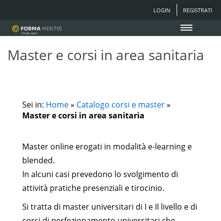
LOGIN
REGISTRATI
Master e corsi in area sanitaria
Sei in:
Home
»
Catalogo corsi e master
»
Master e corsi in area sanitaria
Master online erogati in modalità e-learning e
blended.
In alcuni casi prevedono lo svolgimento di
attività pratiche presenziali e tirocinio.
Si tratta di master universitari di I e II livello e di
corsi di perfezionamento universitari che