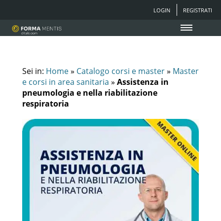
LOGIN
REGISTRATI
Sei in:
Home
»
Catalogo corsi e master
»
Master
e corsi in area sanitaria
»
Assistenza in
pneumologia e nella riabilitazione
respiratoria