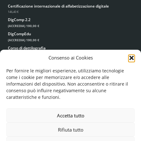
Certificazione internazionale di alfabetizzazione digitale
146,40 €
DigComp 2.2
(ACCREDIA)
190,00 €
DigCompEdu
(ACCREDIA)
190,00 €
Corso di dattilografia
49,00 €
39,00 €
Consenso ai Cookies
Per fornire le migliori esperienze, utilizziamo tecnologie
come i cookie per memorizzare e/o accedere alle
informazioni del dispositivo. Non acconsentire o ritirare il
consenso può influire negativamente su alcune
caratteristiche e funzioni.
© FORMA MENTIS SRL UNIPERSONALE
COD. FISC. E P. IVA: 05224960756
REA: LE - 351193
Accetta tutto
FORMAMENTIS.SRL(AT)PEC.IT
Rifiuta tutto