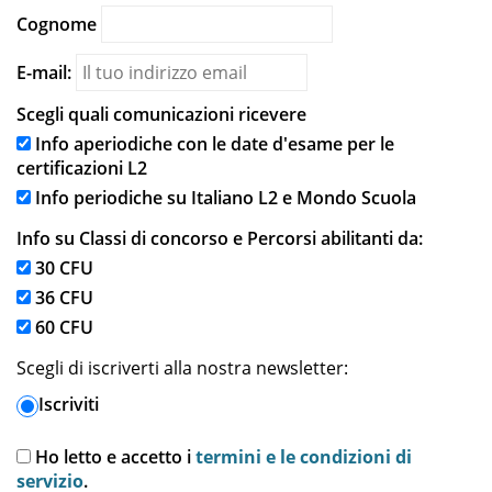
individuale, la
IUS 17
1
14/A
Cognome
libertà personale e
morale
E-mail:
Il reato di
GIUR-
Scegli quali comunicazioni ricevere
maltrattamenti in
IUS 17
1
14/A
ambito sanitario
Info aperiodiche con le date d'esame per le
certificazioni L2
Il gratuito
Info periodiche su Italiano L2 e Mondo Scuola
patrocinio nel caso
di reati di violenza
GIUR-
Info su Classi di concorso e Percorsi abilitanti da:
IUS 16
1
di genere, atti
13/A
30 CFU
persecutori e
maltrattamenti
36 CFU
60 CFU
La contenzione ed i
GIUR-
reati astrattamente
IUS 17
1
Scegli di iscriverti alla nostra newsletter:
14/A
configurabili
Iscriviti
La violenza e
l’intervento
Ho letto e accetto i
termini e le condizioni di
psicologico alla
PSIC-
servizio
.
MPSI 08
1
vittima. Il punto di
04/B