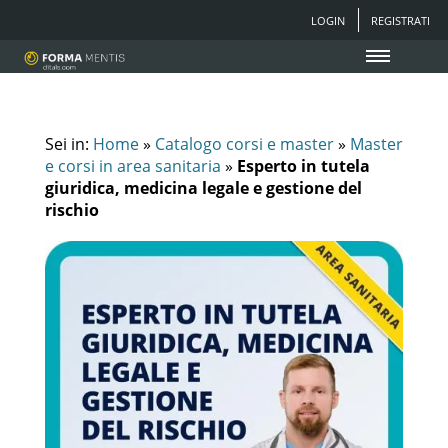
LOGIN
REGISTRATI
Sei in:
Home
»
Catalogo corsi e master
»
Master
e corsi in area sanitaria
»
Esperto in tutela
giuridica, medicina legale e gestione del
rischio