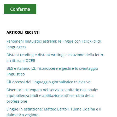
vista dello
Psicoterapeuta.
Violenza 2.0:
Deepfake, furto
GIUR-
d’identità,
IUS 17
1
ARTICOLI RECENTI
14/A
cyberbullismo e
Fenomeni linguistici estremi: le lingue con i click (click
cybercrime
languages)
G5 – La
Distant reading e distant writing: evoluzione della letto-
comunicazione:
PSIC-
SPS 08
10
scrittura e QCER
informazione e
04/B
relazione
BES e italiano L2: riconoscere e gestire lo svantaggio
linguistico
La comunicazione
PSIC-
SPS 08
1
Gli eccessi del linguaggio giornalistico televisivo
non violenta
04/B
Diventare osteopata nel servizio sanitario nazionale:
La comunicazione
equipollenza titoli e abilitazione all’esercizio della
dello
professione
Psicoterapeuta
PSIC-
Lingue in estinzione: Matteo Bartoli, Tuone Udaina e il
come consulente
SPS 08
1
04/B
tecnico di parte e
dalmatico veglioto