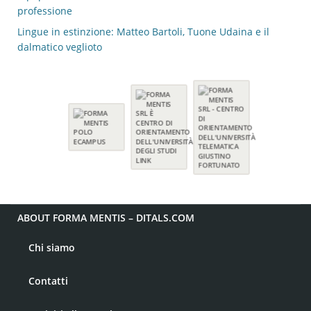
professione
Lingue in estinzione: Matteo Bartoli, Tuone Udaina e il
dalmatico veglioto
ABOUT FORMA MENTIS – DITALS.COM
Chi siamo
Contatti