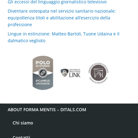
Gli eccessi del linguaggio giornalistico televisivo
Diventare osteopata nel servizio sanitario nazionale:
equipollenza titoli e abilitazione all’esercizio della
professione
Lingue in estinzione: Matteo Bartoli, Tuone Udaina e il
dalmatico veglioto
ABOUT FORMA MENTIS – DITALS.COM
Chi siamo
Contatti