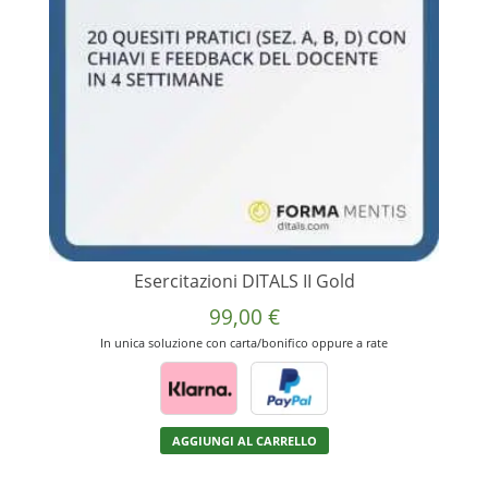
essere
scelte
nella
pagina
del
prodotto
Esercitazioni DITALS II Gold
99,00
€
In unica soluzione con carta/bonifico oppure a rate
AGGIUNGI AL CARRELLO