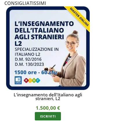
CONSIGLIATISSIMI
Italiano agli
Corso online di didattica dell'italiano a
 L2
stranieri con docente
st
0
€
570,00
€
In unica soluzione con carta/bonifico oppure a
I
rate