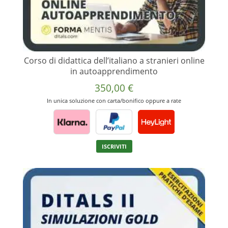
Corso di didattica dell’italiano a stranieri online
in autoapprendimento
350,00
€
In unica soluzione con carta/bonifico oppure a rate
Questo
ISCRIVITI
prodotto
ha
più
varianti.
Le
opzioni
possono