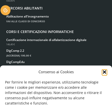
550,00 €
PERCORSI ABILITANTI
.
Abilitazione all'insegnamento
VAI ALLE CLASSI DI CONCORSO
CORSI E CERTIFICAZIONI INFORMATICHE
Certificazione internazionale di alfabetizzazione digitale
146,40 €
DigComp 2.2
(ACCREDIA)
190,00 €
DigCompEdu
(ACCREDIA)
190,00 €
Consenso ai Cookies
Corso di dattilografia
49,00 €
39,00 €
Per fornire le migliori esperienze, utilizziamo tecnologie
come i cookie per memorizzare e/o accedere alle
informazioni del dispositivo. Non acconsentire o ritirare il
consenso può influire negativamente su alcune
caratteristiche e funzioni.