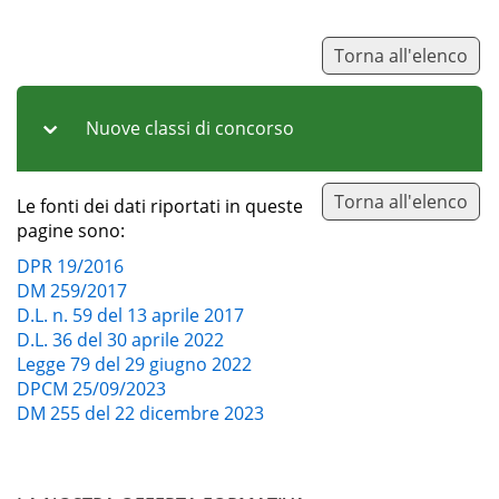
Torna all'elenco
Nuove classi di concorso
Torna all'elenco
Le fonti dei dati riportati in queste
Codice
Note
pagine sono:
DPR 19/2016
Classe di concorso A85 –
Altro
DM 259/2017
Tedesco storia ed educazione
D.L. n. 59 del 13 aprile 2017
civica, geografia, nella scuola
D.L. 36 del 30 aprile 2022
secondaria di I grado in lingua
Legge 79 del 29 giugno 2022
tedesca e con lingua di
DPCM 25/09/2023
insegnamento tedesca
DM 255 del 22 dicembre 2023