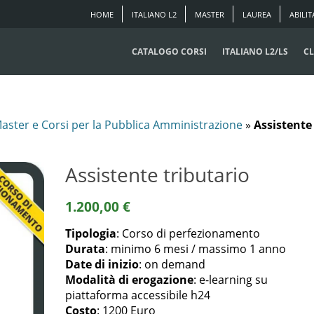
HOME
ITALIANO L2
MASTER
LAUREA
ABILIT
CATALOGO CORSI
ITALIANO L2/LS
CL
aster e Corsi per la Pubblica Amministrazione
»
Assistente
Assistente tributario
1.200,00
€
Tipologia
: Corso di perfezionamento
Durata
: minimo 6 mesi / massimo 1 anno
Date di inizio
: on demand
Modalità di erogazione
: e-learning su
piattaforma accessibile h24
Costo
: 1200 Euro