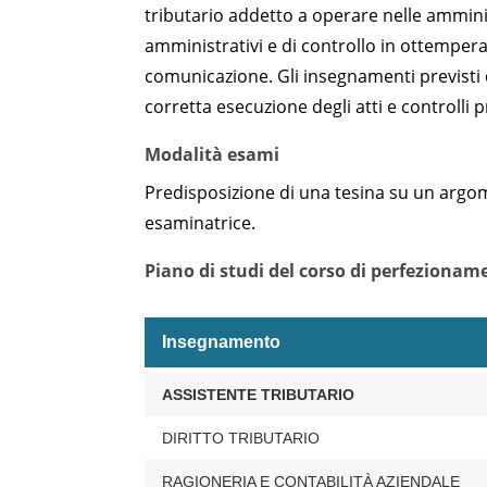
tributario addetto a operare nelle ammini
amministrativi e di controllo in ottempera
comunicazione. Gli insegnamenti previsti
corretta esecuzione degli atti e controlli pr
Modalità esami
Predisposizione di una tesina su un arg
esaminatrice.
Piano di studi del corso di perfezionam
Insegnamento
Piano
ASSISTENTE TRIBUTARIO
di
studi
DIRITTO TRIBUTARIO
del
corso
RAGIONERIA E CONTABILITÀ AZIENDALE