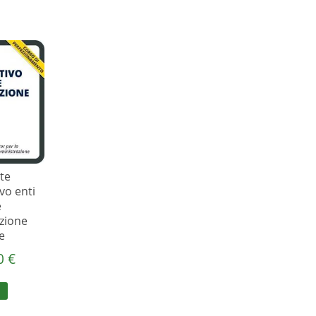
te
vo enti
e
zione
e
00
€
I