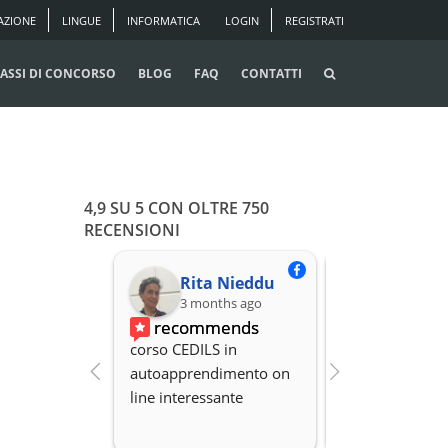
AZIONE
LINGUE
INFORMATICA
LOGIN
REGISTRATI
ASSI DI CONCORSO
BLOG
FAQ
CONTATTI
4,9 SU 5 CON OLTRE 750
RECENSIONI
Rita Nieddu
3 months ago
3 months
recommends
recomme
corso CEDILS in 
Professionalità,
autoapprendimento on 
organizzazione 
line interessante
Disponibilità.