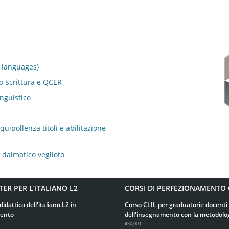
k languages)
to-scrittura e QCER
inguistico
uipollenza titoli e abilitazione
l dalmatico veglioto
TER PER L’ITALIANO L2
CORSI DI PERFEZIONAMENTO 
didattica dell'italiano L2 in
Corso CLIL per graduatorie docenti 
ento
dell'insegnamento con la metodolo
450,00 €