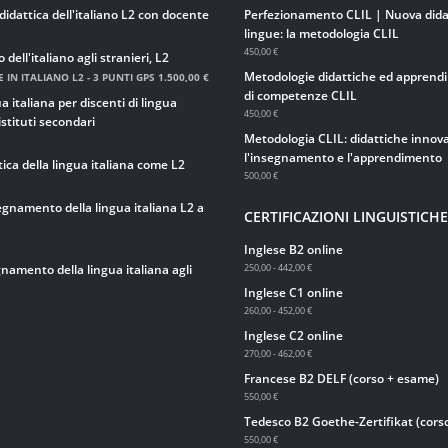
didattica dell'italiano L2 con docente
Perfezionamento CLIL | Nuova didat
lingue: la metodologia CLIL
450,00 €
ell'italiano agli stranieri, L2
Metodologie didattiche ed apprend
 IN ITALIANO L2 - 3 PUNTI GPS
1.500,00 €
di competenze CLIL
 italiana per discenti di lingua
450,00 €
istituti secondari
Metodologia CLIL: didattiche innova
l'insegnamento e l'apprendimento
ica della lingua italiana come L2
500,00 €
egnamento della lingua italiana L2 a
CERTIFICAZIONI LINGUISTICHE
Inglese B2 online
gnamento della lingua italiana agli
250,00 - 442,00 €
Inglese C1 online
260,00 - 452,00 €
Inglese C2 online
270,00 - 462,00 €
Francese B2 DELF (corso + esame)
550,00 €
Tedesco B2 Goethe-Zertifikat (cors
550,00 €