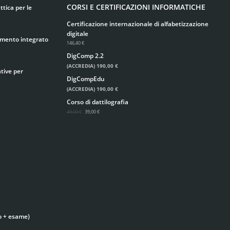
CORSI E CERTIFICAZIONI INFORMATICHE
tica per le
Certificazione internazionale di alfabetizzazione
digitale
imento integrato
146,40 €
DigComp 2.2
(ACCREDIA)
190,00 €
tive per
DigCompEdu
(ACCREDIA)
190,00 €
Corso di dattilografia
49,00 €
39,00 €
o + esame)