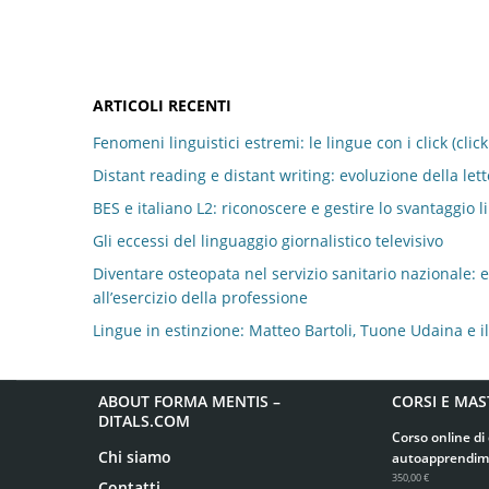
ARTICOLI RECENTI
Fenomeni linguistici estremi: le lingue con i click (clic
Distant reading e distant writing: evoluzione della let
BES e italiano L2: riconoscere e gestire lo svantaggio l
Gli eccessi del linguaggio giornalistico televisivo
Diventare osteopata nel servizio sanitario nazionale: eq
all’esercizio della professione
Lingue in estinzione: Matteo Bartoli, Tuone Udaina e i
ABOUT FORMA MENTIS –
CORSI E MAS
DITALS.COM
Corso online di 
Chi siamo
autoapprendim
350,00 €
Contatti