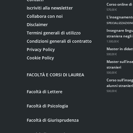
Corso online di 
Iscriviti alla newsletter
570,00 €
Collabora con noi
L'insegnamento d
SPECIALIZZAZIONE
Disclaimer
Insegnare lingua
Termini generali di utilizzo
straniera negli 
Condizioni generali di contratto
1.500,00 €
Master in didatt
Privacy Policy
500,00 €
Cookie Policy
Master sull'ins
stranieri
500,00 €
FACOLTÀ E CORSI DI LAUREA
Corso sull'inse
alunni stranieri
Facoltà di Lettere
500,00 €
Facoltà di Psicologia
Facoltà di Giurisprudenza