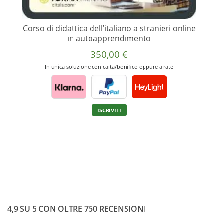
Corso di didattica dell’italiano a stranieri online
in autoapprendimento
350,00
€
In unica soluzione con carta/bonifico oppure a rate
Questo
ISCRIVITI
prodotto
ha
più
varianti.
Le
opzioni
possono
essere
scelte
4,9 SU 5 CON OLTRE 750 RECENSIONI
nella