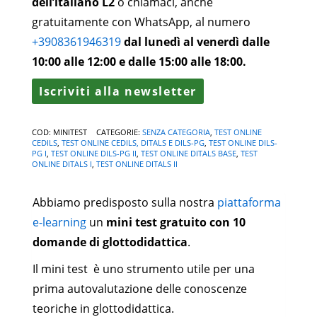
dell’italiano L2
o chiamaci, anche
gratuitamente con WhatsApp, al numero
+3908361946319
dal lunedì al venerdì dalle
10:00 alle 12:00 e dalle 15:00 alle 18:00.
Iscriviti alla newsletter
COD:
MINITEST
CATEGORIE:
SENZA CATEGORIA
,
TEST ONLINE
CEDILS
,
TEST ONLINE CEDILS, DITALS E DILS-PG
,
TEST ONLINE DILS-
PG I
,
TEST ONLINE DILS-PG II
,
TEST ONLINE DITALS BASE
,
TEST
ONLINE DITALS I
,
TEST ONLINE DITALS II
Abbiamo predisposto sulla nostra
piattaforma
e-learning
un
mini test gratuito con 10
domande di glottodidattica
.
Il mini test è uno strumento utile per una
prima autovalutazione delle conoscenze
teoriche in glottodidattica.