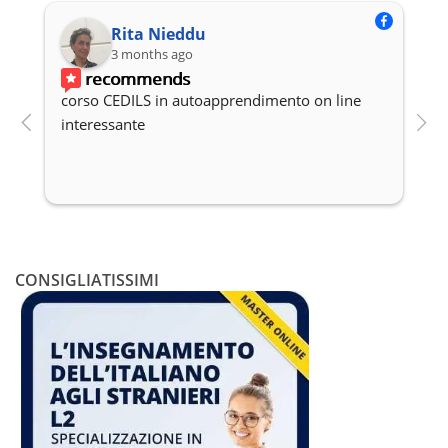
pagina
del
Rita Nieddu
prodotto
3 months ago
recommends
corso CEDILS in autoapprendimento on line 
P
interessante
c
CONSIGLIATISSIMI