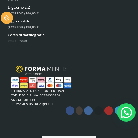
DigComp 2.2
(ACCREDIA)
190,00 €
.
DigCompEdu
(ACCREDIA)
190,00 €
Corso di dattilografia
49,00 €
39,00 €
© FORMA MENTIS SRL UNIPERSONALE
COD. FISC. E P. IVA: 05224960756
REA: LE - 351193
FORMAMENTIS.SRL(AT)PEC.IT