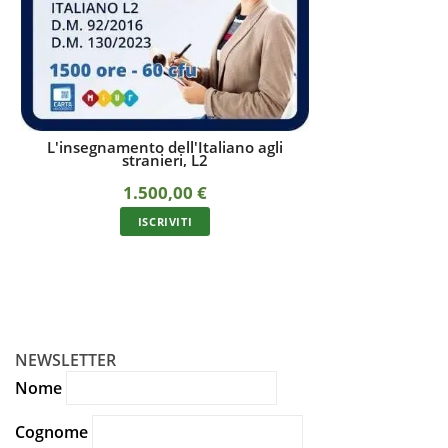
L'insegnamento dell'Italiano agli
Corso di didat
stranieri, L2
stranieri online
1.500,00
€
3
In unica soluzione 
ISCRIVITI
I
NEWSLETTER
Nome
Cognome