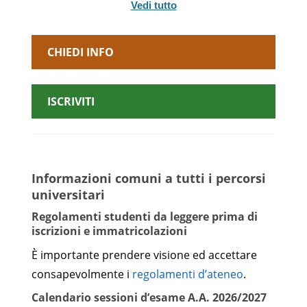
Vedi tutto
COMPLEMENTI DI
CEAR-
PROGETTO DI
9
07/A
STRUTTURE
CHIEDI INFO
ANALISI E PROGETTO
CEAR-
DI SISTEMI
9
08/A
COSTRUTTIVI II
ISCRIVITI
CEAR-
RIABILITAZIONE
9
07/A
STRUTTURALE
2° Anno
Informazioni comuni a tutti i percorsi
di Corso
universitari
GEOS-
IDROGEOLOGIA
6
Regolamenti studenti da leggere prima di
03/B
APPLICATA
iscrizioni e immatricolazioni
ICHI-02/A
CHIMICA AMBIENTALE
6
È importante prendere visione ed accettare
consapevolmente i
regolamenti d’ateneo
.
CEAR-
TEORIA DEI SISTEMI DI
6
03/B
TRASPORTO
Calendario sessioni d’esame A.A. 2026/2027