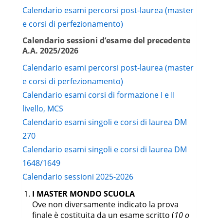
CEAR-
PROGETTAZIONE DI
Calendario esami percorsi post-laurea (master
9
03/A
STRADE
e corsi di perfezionamento)
A SCELTA
9
Calendario sessioni d’esame del precedente
A.A. 2025/2026
LINGUA INGLESE
6
Calendario esami percorsi post-laurea (master
TIROCINIO
6
e corsi di perfezionamento)
PROVA FINALE
12
Calendario esami corsi di formazione I e II
livello, MCS
A scelta
Calendario esami singoli e corsi di laurea DM
dello
studente
270
Calendario esami singoli e corsi di laurea DM
PROGETTO PER IL
CEAR-
RESTAURO
9
1648/1649
11/B
DELL’ARCHITETTURA
Calendario sessioni 2025-2026
CEAR-
COSTRUZIONI
I MASTER MONDO SCUOLA
9
01/B
IDRAULICHE II
Ove non diversamente indicato la prova
finale è costituita da un esame scritto (
10 o