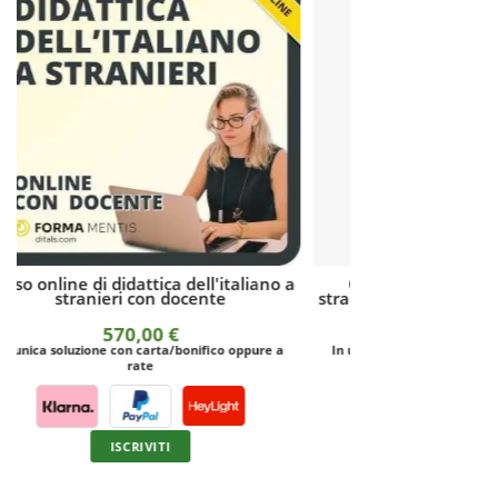
a
Corso di didattica dell'italiano a
L'insegnamento
stranieri online in autoapprendimento
str
350,00
€
1.
In unica soluzione con carta/bonifico oppure a
rate
I
ISCRIVITI