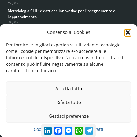
450,00 €
Metodologia CLIL: didattiche innovative per l'insegnamento e
l'apprendimento
500,00 €
Consenso ai Cookies
CERTIFICAZIONI LINGUISTICHE
Per fornire le migliori esperienze, utilizziamo tecnologie
Inglese B2 online
come i cookie per memorizzare e/o accedere alle
250,00 - 442,00 €
informazioni del dispositivo. Non acconsentire o ritirare il
Inglese C1 online
consenso può influire negativamente su alcune
260,00 - 452,00 €
caratteristiche e funzioni.
Inglese C2 online
270,00 - 462,00 €
Francese B2 DELF (corso + esame)
Accetta tutto
550,00 €
Tedesco B2 Goethe-Zertifikat (corso + esame)
Ti serve aiuto? Scrivici su WhatsApp!
Rifiuta tutto
550,00 €
Spagnolo B2 DELE (corso + esame)
Gestisci preferenze
550,00 €
PERCORSI ABILITANTI
LinkedIn
Facebook
Messenger
WhatsApp
Telegram
Cookie Policy
Privacy Policy
Contatti
Abilitazione all'insegnamento