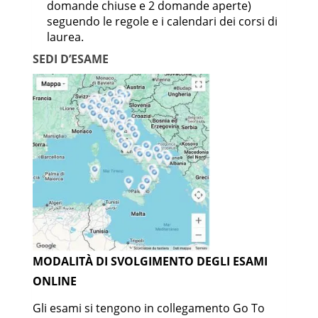
domande chiuse e 2 domande aperte)
ACUSTICA E
IIND-07/B
9
seguendo le regole e i calendari dei corsi di
ILLUMINOTECNICA
laurea.
SEDI D’ESAME
MODALITÀ DI SVOLGIMENTO DEGLI ESAMI
ONLINE
Gli esami si tengono in collegamento Go To