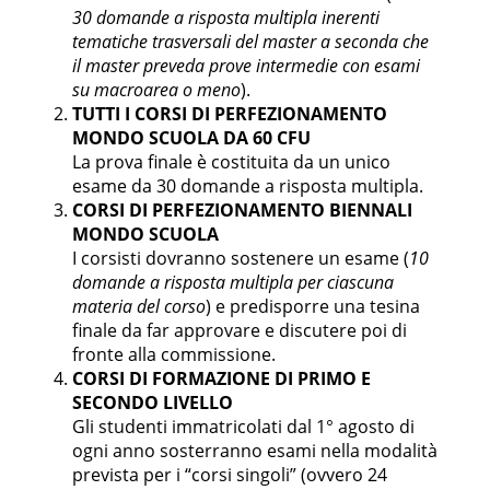
MATERIALI
30 domande a risposta multipla inerenti
IMAT-
STRUTTURALI E PER
9
01/A
tematiche trasversali del master a seconda che
LE COSTRUZIONI
il master preveda prove intermedie con esami
su macroarea o meno
).
COMPLEMENTI DI
CEAR-
TUTTI I CORSI DI PERFEZIONAMENTO
SCIENZA DELLE
9
06/A
MONDO SCUOLA DA 60 CFU
COSTRUZIONI
La prova finale è costituita da un unico
TECNOLOGIE DI
esame da 30 domande a risposta multipla.
IIND-07/B
CONTROLLO
9
CORSI DI PERFEZIONAMENTO BIENNALI
AMBIENTALE
MONDO SCUOLA
I corsisti dovranno sostenere un esame (
10
TUTELA E SVILUPPO
CEAR-
domande a risposta multipla per ciascuna
DELLE
9
12/A
materia del corso
) e predisporre una tesina
INFRASTRUTTURE
finale da far approvare e discutere poi di
fronte alla commissione.
CEAR-
TELERILEVAMENTO DA
9
CORSI DI FORMAZIONE DI PRIMO E
04/A
DRONI
SECONDO LIVELLO
FONDAMENTI DI
Gli studenti immatricolati dal 1° agosto di
GIUR-
CONTRATTUALISTICA
9
ogni anno sosterranno esami nella modalità
06/A
PUBBLICA
prevista per i “corsi singoli” (ovvero 24