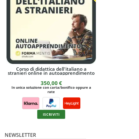
iano a
L'insegnamento dell'Italiano agli
Corso on
endimento
stranieri, L2
1.500,00
€
o oppure a
In unica 
ISCRIVITI
NEWSLETTER