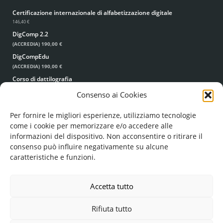
Certificazione internazionale di alfabetizzazione digitale
146,40 €
DigComp 2.2
(ACCREDIA)
190,00 €
DigCompEdu
(ACCREDIA)
190,00 €
Corso di dattilografia
49,00 €
39,00 €
Consenso ai Cookies
Per fornire le migliori esperienze, utilizziamo tecnologie
come i cookie per memorizzare e/o accedere alle
informazioni del dispositivo. Non acconsentire o ritirare il
consenso può influire negativamente su alcune
caratteristiche e funzioni.
© FORMA MENTIS SRL UNIPERSONALE
COD. FISC. E P. IVA: 05224960756
REA: LE - 351193
Accetta tutto
FORMAMENTIS.SRL(AT)PEC.IT
Rifiuta tutto