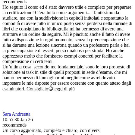
recommends
Ho seguito il corso ed è stato davvero utile e completo per preparare
la certificazione! C’era tutto come argomenti.
...
Tantissimo da
studiare, ma con la suddivisione in capitoli intitolati e soprattutto la
comodità di avere tutto in unico posto senza perdersi nella miriade di
libri che consigliano in bibliografia mi ha permesso di avere una
struttura e un ordine da seguire. Mi è piaciuto anche il fatto di avere
tutto a disposizione in ogni momento, senza la preoccupazione che
si ha durante una lezione sincrona quando un professore parla e hai
la preoccupazione di esserti perso qualcosa per strada. Ho anche
apprezzato molto che fornissero esempi concreti per facilitare la
comprensione di certi temi.
Un’ultima cosa, secondo me fondamentale, sono le loro proposte di
soluzione ai task in stile di quelli proposti in sede d’esame, che mi
hanno permesso di immaginarmi meglio come avrei dovuto
impostare le mie risposte per essere coerente con quanto atteso dagli
esaminatori. Consigliato😊
leggi di più
Sara Andreetta
10:55 30 Jan 26
recommends
Un corso aggiornato, completo e chiaro, con diversi