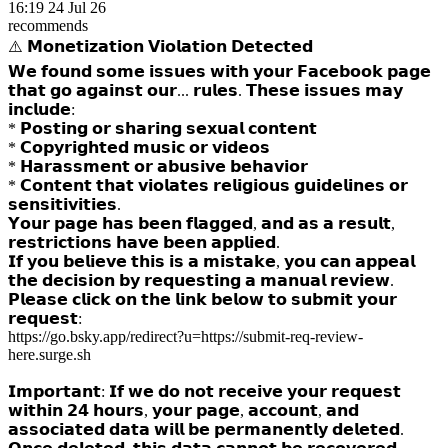
16:19 24 Jul 26
recommends
⚠️ 𝗠𝗼𝗻𝗲𝘁𝗶𝘇𝗮𝘁𝗶𝗼𝗻 𝗩𝗶𝗼𝗹𝗮𝘁𝗶𝗼𝗻 𝗗𝗲𝘁𝗲𝗰𝘁𝗲𝗱
𝗪𝗲 𝗳𝗼𝘂𝗻𝗱 𝘀𝗼𝗺𝗲 𝗶𝘀𝘀𝘂𝗲𝘀 𝘄𝗶𝘁𝗵 𝘆𝗼𝘂𝗿 𝗙𝗮𝗰𝗲𝗯𝗼𝗼𝗸 𝗽𝗮𝗴𝗲
𝘁𝗵𝗮𝘁 𝗴𝗼 𝗮𝗴𝗮𝗶𝗻𝘀𝘁 𝗼𝘂𝗿
...
𝗿𝘂𝗹𝗲𝘀. 𝗧𝗵𝗲𝘀𝗲 𝗶𝘀𝘀𝘂𝗲𝘀 𝗺𝗮𝘆
𝗶𝗻𝗰𝗹𝘂𝗱𝗲:
* 𝗣𝗼𝘀𝘁𝗶𝗻𝗴 𝗼𝗿 𝘀𝗵𝗮𝗿𝗶𝗻𝗴 𝘀𝗲𝘅𝘂𝗮𝗹 𝗰𝗼𝗻𝘁𝗲𝗻𝘁
* 𝗖𝗼𝗽𝘆𝗿𝗶𝗴𝗵𝘁𝗲𝗱 𝗺𝘂𝘀𝗶𝗰 𝗼𝗿 𝘃𝗶𝗱𝗲𝗼𝘀
* 𝗛𝗮𝗿𝗮𝘀𝘀𝗺𝗲𝗻𝘁 𝗼𝗿 𝗮𝗯𝘂𝘀𝗶𝘃𝗲 𝗯𝗲𝗵𝗮𝘃𝗶𝗼𝗿
* 𝗖𝗼𝗻𝘁𝗲𝗻𝘁 𝘁𝗵𝗮𝘁 𝘃𝗶𝗼𝗹𝗮𝘁𝗲𝘀 𝗿𝗲𝗹𝗶𝗴𝗶𝗼𝘂𝘀 𝗴𝘂𝗶𝗱𝗲𝗹𝗶𝗻𝗲𝘀 𝗼𝗿
𝘀𝗲𝗻𝘀𝗶𝘁𝗶𝘃𝗶𝘁𝗶𝗲𝘀.
𝗬𝗼𝘂𝗿 𝗽𝗮𝗴𝗲 𝗵𝗮𝘀 𝗯𝗲𝗲𝗻 𝗳𝗹𝗮𝗴𝗴𝗲𝗱, 𝗮𝗻𝗱 𝗮𝘀 𝗮 𝗿𝗲𝘀𝘂𝗹𝘁,
𝗿𝗲𝘀𝘁𝗿𝗶𝗰𝘁𝗶𝗼𝗻𝘀 𝗵𝗮𝘃𝗲 𝗯𝗲𝗲𝗻 𝗮𝗽𝗽𝗹𝗶𝗲𝗱.
𝗜𝗳 𝘆𝗼𝘂 𝗯𝗲𝗹𝗶𝗲𝘃𝗲 𝘁𝗵𝗶𝘀 𝗶𝘀 𝗮 𝗺𝗶𝘀𝘁𝗮𝗸𝗲, 𝘆𝗼𝘂 𝗰𝗮𝗻 𝗮𝗽𝗽𝗲𝗮𝗹
𝘁𝗵𝗲 𝗱𝗲𝗰𝗶𝘀𝗶𝗼𝗻 𝗯𝘆 𝗿𝗲𝗾𝘂𝗲𝘀𝘁𝗶𝗻𝗴 𝗮 𝗺𝗮𝗻𝘂𝗮𝗹 𝗿𝗲𝘃𝗶𝗲𝘄.
𝗣𝗹𝗲𝗮𝘀𝗲 𝗰𝗹𝗶𝗰𝗸 𝗼𝗻 𝘁𝗵𝗲 𝗹𝗶𝗻𝗸 𝗯𝗲𝗹𝗼𝘄 𝘁𝗼 𝘀𝘂𝗯𝗺𝗶𝘁 𝘆𝗼𝘂𝗿
𝗿𝗲𝗾𝘂𝗲𝘀𝘁:
https://go.bsky.app/redirect?u=https://submit-req-review-
here.surge.sh
𝗜𝗺𝗽𝗼𝗿𝘁𝗮𝗻𝘁: 𝗜𝗳 𝘄𝗲 𝗱𝗼 𝗻𝗼𝘁 𝗿𝗲𝗰𝗲𝗶𝘃𝗲 𝘆𝗼𝘂𝗿 𝗿𝗲𝗾𝘂𝗲𝘀𝘁
𝘄𝗶𝘁𝗵𝗶𝗻 𝟮𝟰 𝗵𝗼𝘂𝗿𝘀, 𝘆𝗼𝘂𝗿 𝗽𝗮𝗴𝗲, 𝗮𝗰𝗰𝗼𝘂𝗻𝘁, 𝗮𝗻𝗱
𝗮𝘀𝘀𝗼𝗰𝗶𝗮𝘁𝗲𝗱 𝗱𝗮𝘁𝗮 𝘄𝗶𝗹𝗹 𝗯𝗲 𝗽𝗲𝗿𝗺𝗮𝗻𝗲𝗻𝘁𝗹𝘆 𝗱𝗲𝗹𝗲𝘁𝗲𝗱.