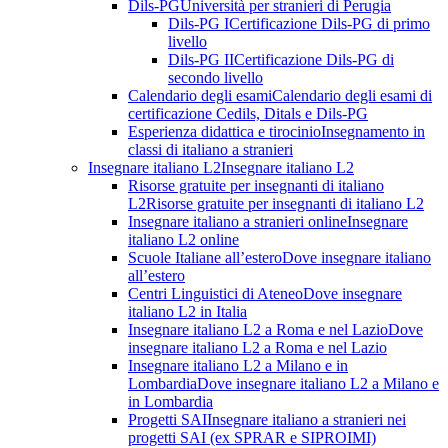
Dils-PG
Università per stranieri di Perugia
Dils-PG I
Certificazione Dils-PG di primo
livello
Dils-PG II
Certificazione Dils-PG di
secondo livello
Calendario degli esami
Calendario degli esami di
certificazione Cedils, Ditals e Dils-PG
Esperienza didattica e tirocinio
Insegnamento in
classi di italiano a stranieri
Insegnare italiano L2
Insegnare italiano L2
Risorse gratuite per insegnanti di italiano
L2
Risorse gratuite per insegnanti di italiano L2
Insegnare italiano a stranieri online
Insegnare
italiano L2 online
Scuole Italiane all’estero
Dove insegnare italiano
all’estero
Centri Linguistici di Ateneo
Dove insegnare
italiano L2 in Italia
Insegnare italiano L2 a Roma e nel Lazio
Dove
insegnare italiano L2 a Roma e nel Lazio
Insegnare italiano L2 a Milano e in
Lombardia
Dove insegnare italiano L2 a Milano e
in Lombardia
Progetti SAI
Insegnare italiano a stranieri nei
progetti SAI (ex SPRAR e SIPROIMI)