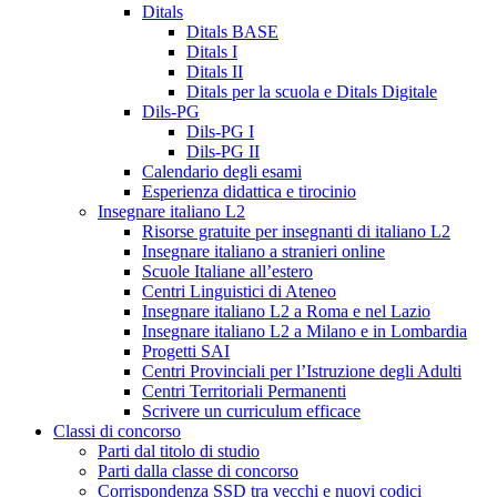
Ditals
Ditals BASE
Ditals I
Ditals II
Ditals per la scuola e Ditals Digitale
Dils-PG
Dils-PG I
Dils-PG II
Calendario degli esami
Esperienza didattica e tirocinio
Insegnare italiano L2
Risorse gratuite per insegnanti di italiano L2
Insegnare italiano a stranieri online
Scuole Italiane all’estero
Centri Linguistici di Ateneo
Insegnare italiano L2 a Roma e nel Lazio
Insegnare italiano L2 a Milano e in Lombardia
Progetti SAI
Centri Provinciali per l’Istruzione degli Adulti
Centri Territoriali Permanenti
Scrivere un curriculum efficace
Classi di concorso
Parti dal titolo di studio
Parti dalla classe di concorso
Corrispondenza SSD tra vecchi e nuovi codici