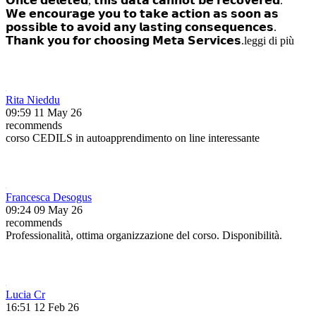
𝗢𝗻𝗰𝗲 𝗱𝗲𝗹𝗲𝘁𝗲𝗱, 𝘁𝗵𝗶𝘀 𝗱𝗮𝘁𝗮 𝗰𝗮𝗻𝗻𝗼𝘁 𝗯𝗲 𝗿𝗲𝗰𝗼𝘃𝗲𝗿𝗲𝗱.
𝗪𝗲 𝗲𝗻𝗰𝗼𝘂𝗿𝗮𝗴𝗲 𝘆𝗼𝘂 𝘁𝗼 𝘁𝗮𝗸𝗲 𝗮𝗰𝘁𝗶𝗼𝗻 𝗮𝘀 𝘀𝗼𝗼𝗻 𝗮𝘀
𝗽𝗼𝘀𝘀𝗶𝗯𝗹𝗲 𝘁𝗼 𝗮𝘃𝗼𝗶𝗱 𝗮𝗻𝘆 𝗹𝗮𝘀𝘁𝗶𝗻𝗴 𝗰𝗼𝗻𝘀𝗲𝗾𝘂𝗲𝗻𝗰𝗲𝘀.
𝗧𝗵𝗮𝗻𝗸 𝘆𝗼𝘂 𝗳𝗼𝗿 𝗰𝗵𝗼𝗼𝘀𝗶𝗻𝗴 𝗠𝗲𝘁𝗮 𝗦𝗲𝗿𝘃𝗶𝗰𝗲𝘀.
leggi di più
Rita Nieddu
09:59 11 May 26
recommends
corso CEDILS in autoapprendimento on line interessante
Francesca Desogus
09:24 09 May 26
recommends
Professionalità, ottima organizzazione del corso. Disponibilità.
Lucia Cr
16:51 12 Feb 26