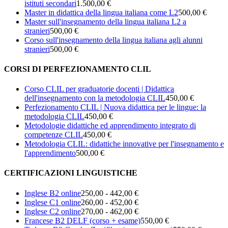
istituti secondari
1.500,00 €
Master in didattica della lingua italiana come L2
500,00 €
Master sull'insegnamento della lingua italiana L2 a
stranieri
500,00 €
Corso sull'insegnamento della lingua italiana agli alunni
stranieri
500,00 €
CORSI DI PERFEZIONAMENTO CLIL
Corso CLIL per graduatorie docenti | Didattica
dell'insegnamento con la metodologia CLIL
450,00 €
Perfezionamento CLIL | Nuova didattica per le lingue: la
metodologia CLIL
450,00 €
Metodologie didattiche ed apprendimento integrato di
competenze CLIL
450,00 €
Metodologia CLIL: didattiche innovative per l'insegnamento e
l'apprendimento
500,00 €
CERTIFICAZIONI LINGUISTICHE
Inglese B2 online
250,00 - 442,00 €
Inglese C1 online
260,00 - 452,00 €
Inglese C2 online
270,00 - 462,00 €
Francese B2 DELF (corso + esame)
550,00 €