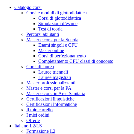
Catalogo corsi
Corsi e moduli di glottodidattica
Corsi di glottodidattica
Simulazioni d’esame
Test di teoria
Percorsi abilitanti
Master e corsi per la Scuola
Esami singoli e CFU
Master online
Corsi di perfezionamento
Completamento CFU classi di concorso
Corsi di laurea
Lauree triennali
Lauree magistrali
Master professionalizzanti
Master e corsi per la PA
Master e corsi in Area Sanitaria
Certificazioni linguistiche
Certificazioni Informatiche
Il mio carrello
I miei ordini
Offerte
Italiano L2/LS
Formazione L2