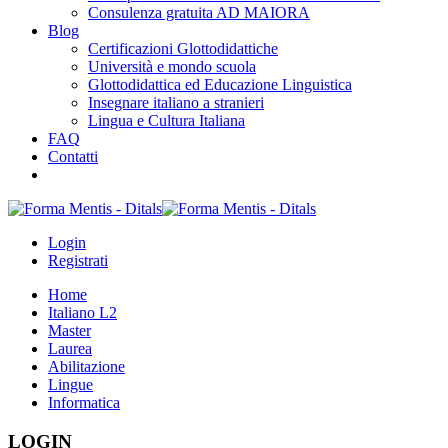
Consulenza gratuita AD MAIORA
Blog
Certificazioni Glottodidattiche
Università e mondo scuola
Glottodidattica ed Educazione Linguistica
Insegnare italiano a stranieri
Lingua e Cultura Italiana
FAQ
Contatti
Login
Registrati
Home
Italiano L2
Master
Laurea
Abilitazione
Lingue
Informatica
LOGIN