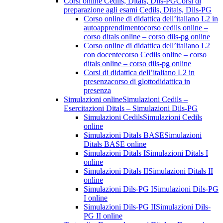
Corsi online Cedils, Ditals, Dils-PG
Corsi di
preparazione agli esami Cedils, Ditals, Dils-PG
Corso online di didattica dell’italiano L2 in
autoapprendimento
corso cedils online –
corso ditals online – corso dils-pg online
Corso online di didattica dell’italiano L2
con docente
corso Cedils online – corso
ditals online – corso dils-pg online
Corsi di didattica dell’italiano L2 in
presenza
corso di glottodidattica in
presenza
Simulazioni online
Simulazioni Cedils –
Esercitazioni Ditals – Simulazioni Dils-PG
Simulazioni Cedils
Simulazioni Cedils
online
Simulazioni Ditals BASE
Simulazioni
Ditals BASE online
Simulazioni Ditals I
Simulazioni Ditals I
online
Simulazioni Ditals II
Simulazioni Ditals II
online
Simulazioni Dils-PG I
Simulazioni Dils-PG
I online
Simulazioni Dils-PG II
Simulazioni Dils-
PG II online