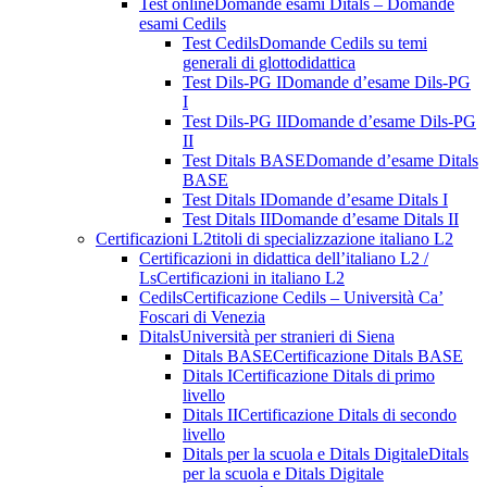
Test online
Domande esami Ditals – Domande
esami Cedils
Test Cedils
Domande Cedils su temi
generali di glottodidattica
Test Dils-PG I
Domande d’esame Dils-PG
I
Test Dils-PG II
Domande d’esame Dils-PG
II
Test Ditals BASE
Domande d’esame Ditals
BASE
Test Ditals I
Domande d’esame Ditals I
Test Ditals II
Domande d’esame Ditals II
Certificazioni L2
titoli di specializzazione italiano L2
Certificazioni in didattica dell’italiano L2 /
Ls
Certificazioni in italiano L2
Cedils
Certificazione Cedils – Università Ca’
Foscari di Venezia
Ditals
Università per stranieri di Siena
Ditals BASE
Certificazione Ditals BASE
Ditals I
Certificazione Ditals di primo
livello
Ditals II
Certificazione Ditals di secondo
livello
Ditals per la scuola e Ditals Digitale
Ditals
per la scuola e Ditals Digitale