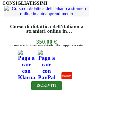
CONSIGLIATISSIMI
 didattica dell'italiano a
tranieri online in
utoapprendimento
350,00
€
uzione con carta/bonifico oppure a rate
ISCRIVITI
Corso online di didattica dell'
a stranieri con docent
570,00
€
In unica soluzione con carta/bonifico oppur