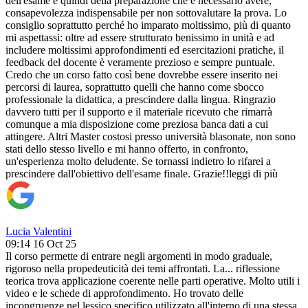
dell'esame e quindi della preparazione che è necessario avere,
consapevolezza indispensabile per non sottovalutare la prova. Lo
consiglio soprattutto perché ho imparato moltissimo, più di quanto
mi aspettassi: oltre ad essere strutturato benissimo in unità e ad
includere moltissimi approfondimenti ed esercitazioni pratiche, il
feedback del docente è veramente prezioso e sempre puntuale.
Credo che un corso fatto così bene dovrebbe essere inserito nei
percorsi di laurea, soprattutto quelli che hanno come sbocco
professionale la didattica, a prescindere dalla lingua. Ringrazio
davvero tutti per il supporto e il materiale ricevuto che rimarrà
comunque a mia disposizione come preziosa banca dati a cui
attingere. Altri Master costosi presso università blasonate, non sono
stati dello stesso livello e mi hanno offerto, in confronto,
un'esperienza molto deludente. Se tornassi indietro lo rifarei a
prescindere dall'obiettivo dell'esame finale. Grazie!!
leggi di più
Lucia Valentini
09:14 16 Oct 25
Il corso permette di entrare negli argomenti in modo graduale,
rigoroso nella propedeuticità dei temi affrontati. La
...
riflessione
teorica trova applicazione coerente nelle parti operative. Molto utili i
video e le schede di approfondimento. Ho trovato delle
incongruenze nel lessico specifico utilizzato all'interno di una stessa