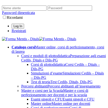
Password dimenticata
Ricordami
Registrati
Catalogo corsi
Master online, corsi di perfezionamento, corsi
di laurea
Corsi e moduli di glottodidattica
Preparazione agli esami
Cedils, Ditals e Dils-PG
Corsi di glottodidattica
Corsi Cedils – Ditals –
Dils-PG
Simulazioni d’esame
Simulazioni Cedils – Ditals
– Dils-PG
Test di teoria
Test Cedils, Ditals, Dils-PG
Percorsi abilitanti
Percorsi abilitanti all’insegnamento
Master e corsi per la Scuola
Master e corsi di
perfezionamento per docenti e per la scuola
Esami singoli e CFU
Esami singoli e CFU
Master online
Master online per docenti
Corsi di perfezionamento
Corsi di