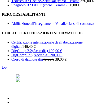
Tedesco B2 Goethe-Zertifikat (corso + esame)
550,00 €
Spagnolo B2 DELE (corso + esame)
550,00 €
PERCORSI ABILITANTI
Abilitazione all'insegnamento
Vai alle classi di concorso
CORSI E CERTIFICAZIONI INFORMATICHE
Certificazione internazionale di alfabetizzazione
digitale
146,40 €
DigComp 2.2
(Accredia)
190,00 €
DigCompEdu
(Accredia)
190,00 €
Corso di dattilografia
49,00 €
39,00 €
top
© Forma Mentis Srl Unipersonale
Cod. Fisc. e P. IVA: 05224960756
REA: LE - 351193
formamentis.srl(at)pec.it