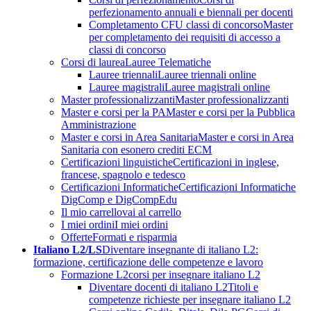
perfezionamento annuali e biennali per docenti
Completamento CFU classi di concorso
Master
per completamento dei requisiti di accesso a
classi di concorso
Corsi di laurea
Lauree Telematiche
Lauree triennali
Lauree triennali online
Lauree magistrali
Lauree magistrali online
Master professionalizzanti
Master professionalizzanti
Master e corsi per la PA
Master e corsi per la Pubblica
Amministrazione
Master e corsi in Area Sanitaria
Master e corsi in Area
Sanitaria con esonero crediti ECM
Certificazioni linguistiche
Certificazioni in inglese,
francese, spagnolo e tedesco
Certificazioni Informatiche
Certificazioni Informatiche
DigComp e DigCompEdu
Il mio carrello
vai al carrello
I miei ordini
I miei ordini
Offerte
Formati e risparmia
Italiano L2/LS
Diventare insegnante di italiano L2:
formazione, certificazione delle competenze e lavoro
Formazione L2
corsi per insegnare italiano L2
Diventare docenti di italiano L2
Titoli e
competenze richieste per insegnare italiano L2