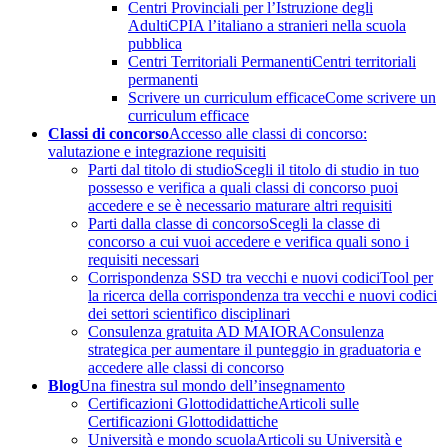
Centri Provinciali per l’Istruzione degli
Adulti
CPIA l’italiano a stranieri nella scuola
pubblica
Centri Territoriali Permanenti
Centri territoriali
permanenti
Scrivere un curriculum efficace
Come scrivere un
curriculum efficace
Classi di concorso
Accesso alle classi di concorso:
valutazione e integrazione requisiti
Parti dal titolo di studio
Scegli il titolo di studio in tuo
possesso e verifica a quali classi di concorso puoi
accedere e se è necessario maturare altri requisiti
Parti dalla classe di concorso
Scegli la classe di
concorso a cui vuoi accedere e verifica quali sono i
requisiti necessari
Corrispondenza SSD tra vecchi e nuovi codici
Tool per
la ricerca della corrispondenza tra vecchi e nuovi codici
dei settori scientifico disciplinari
Consulenza gratuita AD MAIORA
Consulenza
strategica per aumentare il punteggio in graduatoria e
accedere alle classi di concorso
Blog
Una finestra sul mondo dell’insegnamento
Certificazioni Glottodidattiche
Articoli sulle
Certificazioni Glottodidattiche
Università e mondo scuola
Articoli su Università e