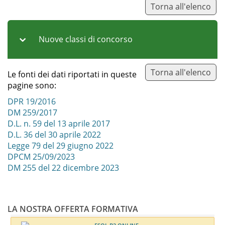
Torna all'elenco
Nuove classi di concorso
Torna all'elenco
Le fonti dei dati riportati in queste
Codice
Note
pagine sono:
DPR 19/2016
Classe di concorso ex A70 –
Non vale
Altro
DM 259/2017
Italiano, storia ed
come
D.L. n. 59 del 13 aprile 2017
educazione civica,
servizio
D.L. 36 del 30 aprile 2022
geografia, nella scuola
specifico
Legge 79 del 29 giugno 2022
secondaria di I grado con
(vale per
DPCM 25/09/2023
lingua di insegnamento
A072)
DM 255 del 22 dicembre 2023
slovena
Classe di concorso ex A72 –
Altro
LA NOSTRA OFFERTA FORMATIVA
Discipline letterarie