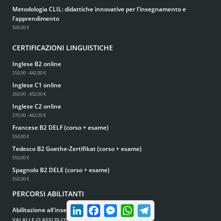
Metodologia CLIL: didattiche innovative per l'insegnamento e
l'apprendimento
500,00 €
CERTIFICAZIONI LINGUISTICHE
Inglese B2 online
250,00 - 442,00 €
Inglese C1 online
260,00 - 452,00 €
Inglese C2 online
270,00 - 462,00 €
Francese B2 DELF (corso + esame)
550,00 €
Tedesco B2 Goethe-Zertifikat (corso + esame)
550,00 €
Spagnolo B2 DELE (corso + esame)
550,00 €
PERCORSI ABILITANTI
LinkedIn
Facebook
Messenger
WhatsApp
Telegram
Abilitazione all'insegnamento
VAI ALLE CLASSI DI CONCORSO