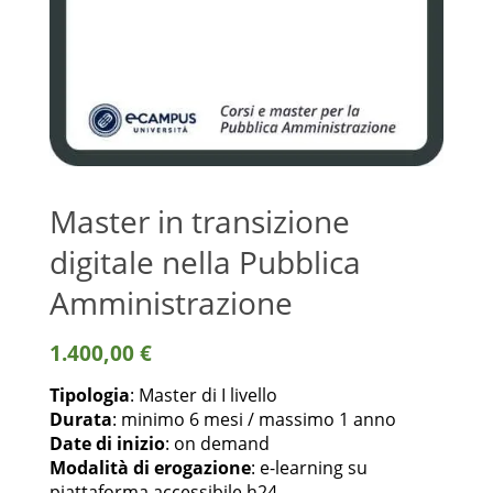
Master in transizione
digitale nella Pubblica
Amministrazione
1.400,00
€
Tipologia
: Master di I livello
Durata
: minimo 6 mesi / massimo 1 anno
Date di inizio
: on demand
Modalità di erogazione
: e-learning su
piattaforma accessibile h24