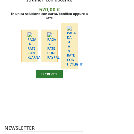
Corso di didattica dell'italiano a
L'insegnamento
stranieri online in autoapprendimento
str
350,00
€
1.
In unica soluzione con carta/bonifico oppure a
rate
I
ISCRIVITI
NEWSLETTER