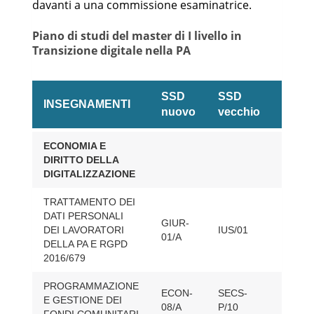
davanti a una commissione esaminatrice.
Piano di studi del master di I livello in
Transizione digitale nella PA
SSD
SSD
INSEGNAMENTI
CFU
nuovo
vecchio
Piano
ECONOMIA E
di
DIRITTO DELLA
24
studi
DIGITALIZZAZIONE
del
master
TRATTAMENTO DEI
di
DATI PERSONALI
GIUR-
I
DEI LAVORATORI
IUS/01
6
01/A
livello
DELLA PA E RGPD
in
2016/679
Transizione
digitale
PROGRAMMAZIONE
ECON-
SECS-
nella
E GESTIONE DEI
9
08/A
P/10
FONDI COMUNITARI