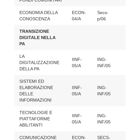
PA
ECONOMIA DELLA
ECON-
Secs-
9
CONOSCENZA
04/A
p/06
TRANSIZIONE
DIGITALE NELLA
30
PA
LA
IINF-
ING-
DIGITALIZZAZIONE
6
05/A
INF/05
DELLA PA
SISTEMI ED
ELABORAZIONE
IINF-
ING-
6
DELLE
05/A
INF/05
INFORMAZIONI
TECNOLOGIE E
IINF-
ING-
PIATTAFORME
9
05/A
INF/05
ABILITANTI
COMUNICAZIONE
ECON-
SECS-