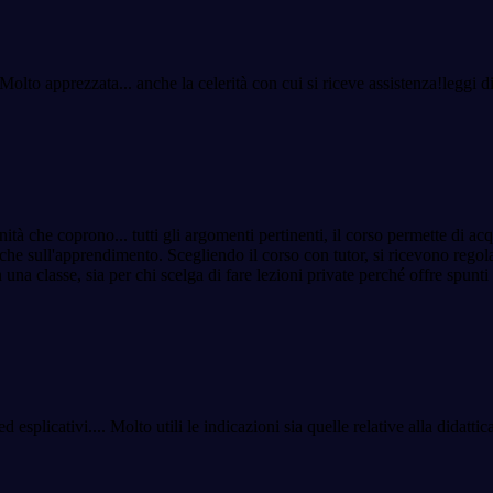
. Molto apprezzata
...
anche la celerità con cui si riceve assistenza!
leggi d
unità che coprono
...
tutti gli argomenti pertinenti, il corso permette di 
iche sull'apprendimento. Scegliendo il corso con tutor, si ricevono regol
una classe, sia per chi scelga di fare lezioni private perché offre spunti v
d esplicativi.
...
Molto utili le indicazioni sia quelle relative alla didatti