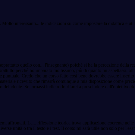
. Molto interessanti
...
le indicazioni su come impostare la didattica e uti
oprattutto quello con
...
l'insegnante) poiché si ha la percezione della r
attutto perché ho imparato moltissimo, più di quanto mi aspettassi: oltre
 puntuale. Credo che un corso fatto così bene dovrebbe essere inserito 
il materiale ricevuto che rimarrà comunque a mia disposizione come prezio
 deludente. Se tornassi indietro lo rifarei a prescindere dall'obiettivo de
emi affrontati. La
...
riflessione teorica trova applicazione coerente nelle
verse unità o tra il testo e i test. Il corso mi sarà utile non solo per l'es