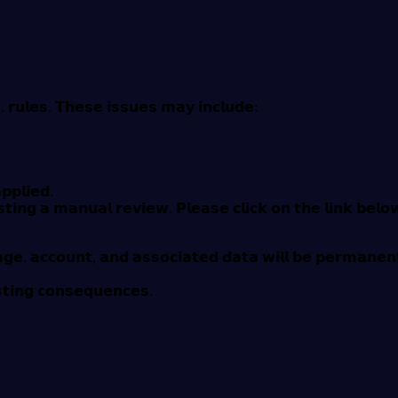
..
𝗿𝘂𝗹𝗲𝘀. 𝗧𝗵𝗲𝘀𝗲 𝗶𝘀𝘀𝘂𝗲𝘀 𝗺𝗮𝘆 𝗶𝗻𝗰𝗹𝘂𝗱𝗲:
𝗽𝗽𝗹𝗶𝗲𝗱.
𝘀𝘁𝗶𝗻𝗴 𝗮 𝗺𝗮𝗻𝘂𝗮𝗹 𝗿𝗲𝘃𝗶𝗲𝘄. 𝗣𝗹𝗲𝗮𝘀𝗲 𝗰𝗹𝗶𝗰𝗸 𝗼𝗻 𝘁𝗵𝗲 𝗹𝗶𝗻𝗸 𝗯𝗲𝗹
𝗴𝗲, 𝗮𝗰𝗰𝗼𝘂𝗻𝘁, 𝗮𝗻𝗱 𝗮𝘀𝘀𝗼𝗰𝗶𝗮𝘁𝗲𝗱 𝗱𝗮𝘁𝗮 𝘄𝗶𝗹𝗹 𝗯𝗲 𝗽𝗲𝗿𝗺𝗮𝗻𝗲𝗻𝘁
𝘁𝗶𝗻𝗴 𝗰𝗼𝗻𝘀𝗲𝗾𝘂𝗲𝗻𝗰𝗲𝘀.