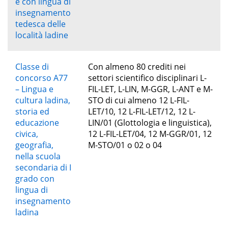
e con lingua di
insegnamento
tedesca delle
località ladine
Classe di
Con almeno 80 crediti nei
concorso A77
settori scientifico disciplinari L-
– Lingua e
FIL-LET, L-LIN, M-GGR, L-ANT e M-
cultura ladina,
STO di cui almeno 12 L-FIL-
storia ed
LET/10, 12 L-FIL-LET/12, 12 L-
educazione
LIN/01 (Glottologia e linguistica),
civica,
12 L-FIL-LET/04, 12 M-GGR/01, 12
geografia,
M-STO/01 o 02 o 04
nella scuola
secondaria di I
grado con
lingua di
insegnamento
ladina