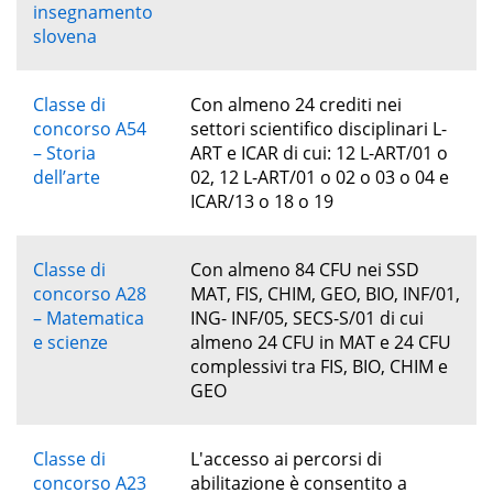
insegnamento
slovena
Classe di
Con almeno 24 crediti nei
concorso A54
settori scientifico disciplinari L-
– Storia
ART e ICAR di cui: 12 L-ART/01 o
dell’arte
02, 12 L-ART/01 o 02 o 03 o 04 e
ICAR/13 o 18 o 19
Classe di
Con almeno 84 CFU nei SSD
concorso A28
MAT, FIS, CHIM, GEO, BIO, INF/01,
– Matematica
ING- INF/05, SECS-S/01 di cui
e scienze
almeno 24 CFU in MAT e 24 CFU
complessivi tra FIS, BIO, CHIM e
GEO
Classe di
L'accesso ai percorsi di
concorso A23
abilitazione è consentito a