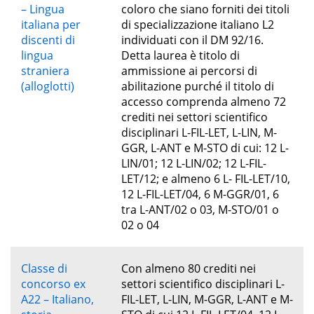
– Lingua
coloro che siano forniti dei titoli
italiana per
di specializzazione italiano L2
discenti di
individuati con il DM 92/16.
lingua
Detta laurea è titolo di
straniera
ammissione ai percorsi di
(alloglotti)
abilitazione purché il titolo di
accesso comprenda almeno 72
crediti nei settori scientifico
disciplinari L-FIL-LET, L-LIN, M-
GGR, L-ANT e M-STO di cui: 12 L-
LIN/01; 12 L-LIN/02; 12 L-FIL-
LET/12; e almeno 6 L- FIL-LET/10,
12 L-FIL-LET/04, 6 M-GGR/01, 6
tra L-ANT/02 o 03, M-STO/01 o
02 o 04
Classe di
Con almeno 80 crediti nei
concorso ex
settori scientifico disciplinari L-
A22 – Italiano,
FIL-LET, L-LIN, M-GGR, L-ANT e M-