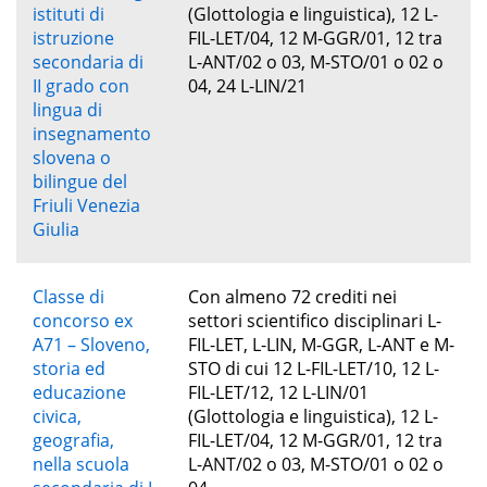
istituti di
(Glottologia e linguistica), 12 L-
istruzione
FIL-LET/04, 12 M-GGR/01, 12 tra
secondaria di
L-ANT/02 o 03, M-STO/01 o 02 o
II grado con
04, 24 L-LIN/21
lingua di
insegnamento
slovena o
bilingue del
Friuli Venezia
Giulia
Classe di
Con almeno 72 crediti nei
concorso ex
settori scientifico disciplinari L-
A71 – Sloveno,
FIL-LET, L-LIN, M-GGR, L-ANT e M-
storia ed
STO di cui 12 L-FIL-LET/10, 12 L-
educazione
FIL-LET/12, 12 L-LIN/01
civica,
(Glottologia e linguistica), 12 L-
geografia,
FIL-LET/04, 12 M-GGR/01, 12 tra
nella scuola
L-ANT/02 o 03, M-STO/01 o 02 o