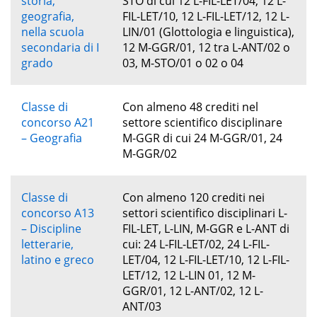
storia,
STO di cui 12 L-FIL-LET/04, 12 L-
geografia,
FIL-LET/10, 12 L-FIL-LET/12, 12 L-
nella scuola
LIN/01 (Glottologia e linguistica),
secondaria di I
12 M-GGR/01, 12 tra L-ANT/02 o
grado
03, M-STO/01 o 02 o 04
Classe di
Con almeno 48 crediti nel
concorso A21
settore scientifico disciplinare
– Geografia
M-GGR di cui 24 M-GGR/01, 24
M-GGR/02
Classe di
Con almeno 120 crediti nei
concorso A13
settori scientifico disciplinari L-
– Discipline
FIL-LET, L-LIN, M-GGR e L-ANT di
letterarie,
cui: 24 L-FIL-LET/02, 24 L-FIL-
latino e greco
LET/04, 12 L-FIL-LET/10, 12 L-FIL-
LET/12, 12 L-LIN 01, 12 M-
GGR/01, 12 L-ANT/02, 12 L-
ANT/03