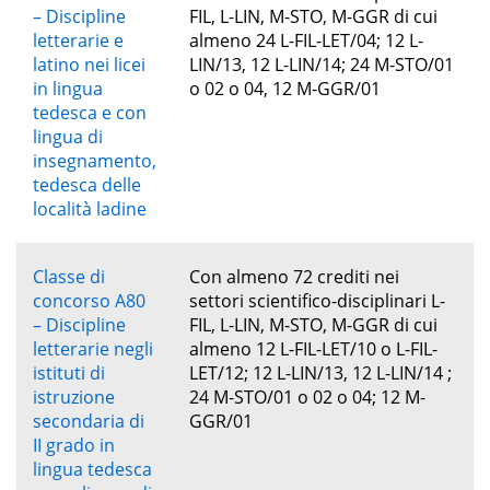
– Discipline
FIL, L-LIN, M-STO, M-GGR di cui
letterarie e
almeno 24 L-FIL-LET/04; 12 L-
latino nei licei
LIN/13, 12 L-LIN/14; 24 M-STO/01
in lingua
o 02 o 04, 12 M-GGR/01
tedesca e con
lingua di
insegnamento,
tedesca delle
località ladine
Classe di
Con almeno 72 crediti nei
concorso A80
settori scientifico-disciplinari L-
– Discipline
FIL, L-LIN, M-STO, M-GGR di cui
letterarie negli
almeno 12 L-FIL-LET/10 o L-FIL-
istituti di
LET/12; 12 L-LIN/13, 12 L-LIN/14 ;
istruzione
24 M-STO/01 o 02 o 04; 12 M-
secondaria di
GGR/01
II grado in
lingua tedesca