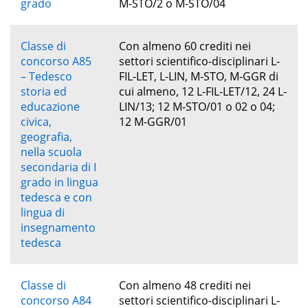
grado
M-STO/2 o M-STO/04
Classe di
Con almeno 60 crediti nei
concorso A85
settori scientifico-disciplinari L-
– Tedesco
FIL-LET, L-LIN, M-STO, M-GGR di
storia ed
cui almeno, 12 L-FIL-LET/12, 24 L-
educazione
LIN/13; 12 M-STO/01 o 02 o 04;
civica,
12 M-GGR/01
geografia,
nella scuola
secondaria di I
grado in lingua
tedesca e con
lingua di
insegnamento
tedesca
Classe di
Con almeno 48 crediti nei
concorso A84
settori scientifico-disciplinari L-