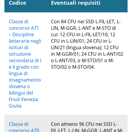
Codice
Eventuali requisiti
Classe di
Con 84 CFU nei SSD L-FIL-LET, L-
concorso A71
LIN, M-GGR, L-ANT e M-STO di
– Discipline
cui: 12 CFU in L-FIL-LET/10; 12
letterarie negli
CFU in L-LIN/01; 24 CFU in L-
istituti di
LIN/21 (lingua slovena); 12 CFU
istruzione
in M-GGR/01; 24 CFU in L-ANT/02
secondaria di I
o L-ANT/03, o M-STO/01 o M-
e II grado con
STO/02 o M-STO/04.
lingua di
insegnamento
slovena o
bilingui del
Friuli Venezia
Giulia
Classe di
Con almeno 96 CFU nei SSD L-
concorso A70
FIL-LET, L-LIN, M-GGR, L-ANT e M-