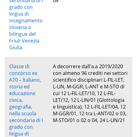
secondaria di I
04
grado con
lingua di
insegnamento
slovena o
bilingue del
Friuli Venezia
Giulia
Classe di
A decorrere dall'a.a 2019/2020
concorso ex
con almeno 96 crediti nei settori
A70 – Italiano,
scientifico disciplinari L-FIL-LET,
storia ed
L-LIN, M-GGR, L-ANT e M-STO di
educazione
cui 12 L-FIL-LET/10, 12 L-FIL-
civica,
LET/12, 12 L-LIN/01 (Glottologia
geografia,
e linguistica), 12 L-FIL-LET/04, 12
nella scuola
M-GGR/01, 12 tra L-ANT/02 o 03,
secondaria di I
M-STO/01 o 02 o 04, 24 L-LIN/21
grado con
lingua di