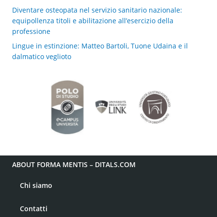
Diventare osteopata nel servizio sanitario nazionale:
equipollenza titoli e abilitazione all’esercizio della
professione
Lingue in estinzione: Matteo Bartoli, Tuone Udaina e il
dalmatico veglioto
ABOUT FORMA MENTIS – DITALS.COM
Chi siamo
Contatti