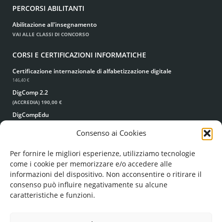
PERCORSI ABILITANTI
Abilitazione all'insegnamento
VAI ALLE CLASSI DI CONCORSO
CORSI E CERTIFICAZIONI INFORMATICHE
Certificazione internazionale di alfabetizzazione digitale
146,40 €
DigComp 2.2
(ACCREDIA)
190,00 €
DigCompEdu
(ACCREDIA)
190,00 €
Consenso ai Cookies
Corso di dattilografia
49,00 €
39,00 €
Per fornire le migliori esperienze, utilizziamo tecnologie
come i cookie per memorizzare e/o accedere alle
informazioni del dispositivo. Non acconsentire o ritirare il
consenso può influire negativamente su alcune
caratteristiche e funzioni.