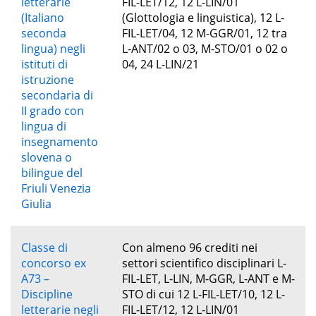
letterarie
FIL-LET/12, 12 L-LIN/01
(Italiano
(Glottologia e linguistica), 12 L-
seconda
FIL-LET/04, 12 M-GGR/01, 12 tra
lingua) negli
L-ANT/02 o 03, M-STO/01 o 02 o
istituti di
04, 24 L-LIN/21
istruzione
secondaria di
II grado con
lingua di
insegnamento
slovena o
bilingue del
Friuli Venezia
Giulia
Classe di
Con almeno 96 crediti nei
concorso ex
settori scientifico disciplinari L-
A73 –
FIL-LET, L-LIN, M-GGR, L-ANT e M-
Discipline
STO di cui 12 L-FIL-LET/10, 12 L-
letterarie negli
FIL-LET/12, 12 L-LIN/01