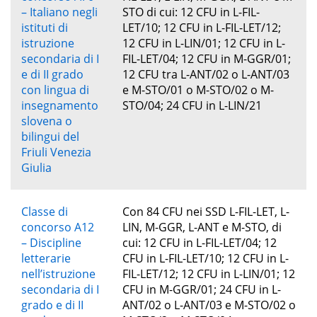
– Italiano negli
STO di cui: 12 CFU in L-FIL-
istituti di
LET/10; 12 CFU in L-FIL-LET/12;
istruzione
12 CFU in L-LIN/01; 12 CFU in L-
secondaria di I
FIL-LET/04; 12 CFU in M-GGR/01;
e di II grado
12 CFU tra L-ANT/02 o L-ANT/03
con lingua di
e M-STO/01 o M-STO/02 o M-
insegnamento
STO/04; 24 CFU in L-LIN/21
slovena o
bilingui del
Friuli Venezia
Giulia
Classe di
Con 84 CFU nei SSD L-FIL-LET, L-
concorso A12
LIN, M-GGR, L-ANT e M-STO, di
– Discipline
cui: 12 CFU in L-FIL-LET/04; 12
letterarie
CFU in L-FIL-LET/10; 12 CFU in L-
nell’istruzione
FIL-LET/12; 12 CFU in L-LIN/01; 12
secondaria di I
CFU in M-GGR/01; 24 CFU in L-
grado e di II
ANT/02 o L-ANT/03 e M-STO/02 o