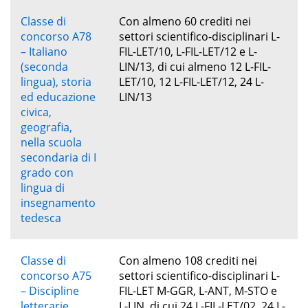
Classe di
Con almeno 60 crediti nei
concorso A78
settori scientifico-disciplinari L-
– Italiano
FIL-LET/10, L-FIL-LET/12 e L-
(seconda
LIN/13, di cui almeno 12 L-FIL-
lingua), storia
LET/10, 12 L-FIL-LET/12, 24 L-
ed educazione
LIN/13
civica,
geografia,
nella scuola
secondaria di I
grado con
lingua di
insegnamento
tedesca
Classe di
Con almeno 108 crediti nei
concorso A75
settori scientifico-disciplinari L-
– Discipline
FIL-LET M-GGR, L-ANT, M-STO e
letterarie,
L-LIN, di cui 24 L-FIL-LET/02, 24 L-