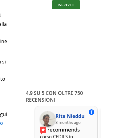
ISCRIVITI
4
alla
Corso on
dell'itali
fine
In unica solu
o
rsi
uto
4,9 SU 5 CON OLTRE 750
RECENSIONI
egui
Rita Nieddu
3 months ago
3 months
so
recommends
recomme
corso CEDILS in 
Professionalità,