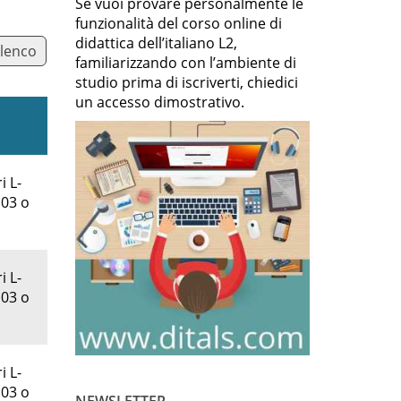
Se vuoi provare personalmente le
funzionalità del corso online di
didattica dell’italiano L2,
elenco
familiarizzando con l’ambiente di
studio prima di iscriverti, chiedici
un accesso dimostrativo.
i L-
 03 o
i L-
 03 o
i L-
 03 o