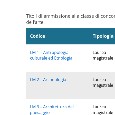
scelte
nella
pagina
Titoli di ammissione alla classe di conco
del
dell’arte:
prodotto
Codice
Tipologia
LM 1 – Antropologia
Laurea
culturale ed Etnologia
magistrale
LM 2 – Archeologia
Laurea
magistrale
LM 3 – Architettura del
Laurea
paesaggio
magistrale