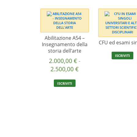
Abilitazione A54 –
CFU ed esami sin
Insegnamento della
storia dell’arte
ISCRIVITI
2.000,00
€
-
Fascia
2.500,00
€
di
Questo
ISCRIVITI
prezzo:
prodotto
ha
da
più
2.000,00 €
varianti.
a
Le
2.500,00 €
opzioni
possono
essere