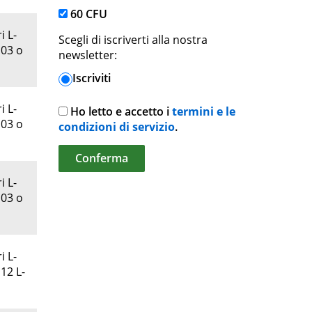
60 CFU
i L-
Scegli di iscriverti alla nostra
 03 o
newsletter:
Iscriviti
i L-
Ho letto e accetto i
termini e le
 03 o
condizioni di servizio
.
i L-
 03 o
i L-
12 L-