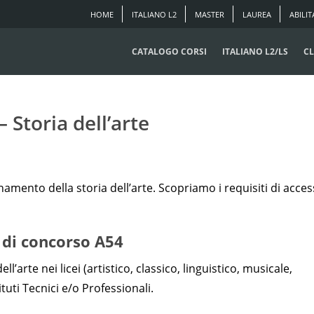
HOME
ITALIANO L2
MASTER
LAUREA
ABILIT
CATALOGO CORSI
ITALIANO L2/LS
CL
 Storia dell’arte
namento della storia dell’arte. Scopriamo i requisiti di acce
e di concorso A54
l’arte nei licei (artistico, classico, linguistico, musicale,
ituti Tecnici e/o Professionali.