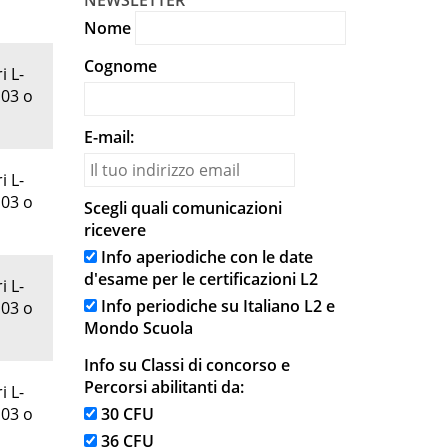
NEWSLETTER
Nome
Cognome
i L-
 03 o
E-mail:
i L-
 03 o
Scegli quali comunicazioni
ricevere
Info aperiodiche con le date
d'esame per le certificazioni L2
i L-
Info periodiche su Italiano L2 e
 03 o
Mondo Scuola
Info su Classi di concorso e
Percorsi abilitanti da:
i L-
 03 o
30 CFU
36 CFU