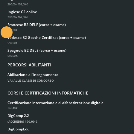
260,00 - 452,00 €
Inglese C2 online
270,00 - 462,00 €
Francese B2 DELF (corso + esame)
550,00 €
.
Tedesco B2 Goethe-Zertifikat (corso + esame)
550,00 €
Spagnolo B2 DELE (corso + esame)
550,00 €
PERCORSI ABILITANTI
Abilitazione all'insegnamento
VAI ALLE CLASSI DI CONCORSO
CORSI E CERTIFICAZIONI INFORMATICHE
Certificazione internazionale di alfabetizzazione digitale
146,40 €
DigComp 2.2
(ACCREDIA)
190,00 €
DigCompEdu