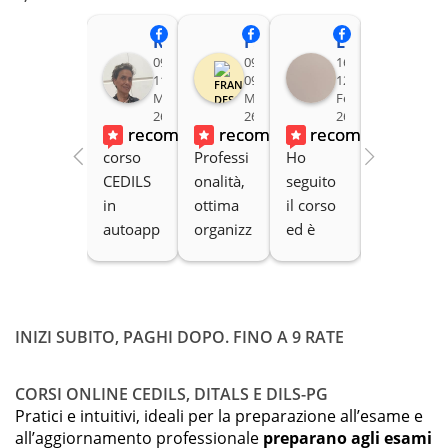
Rita Nieddu
Francesca Desogus
Lucia Cr
Sara Andreet
09:59
09:24
16:51
10:
11
09
12
30
May
May
Feb
Jan
26
26
26
26
recommends
recommends
recommends
reco
corso 
Professi
Ho 
Un 
CEDILS 
onalità, 
seguito 
corso 
in 
ottima 
il corso 
aggiorn
autoapp
organizz
ed è 
ato, 
rendime
azione 
stato 
complet
nto on 
del 
davvero 
o e 
line 
corso. 
utile e 
chiaro, 
interess
Disponi
complet
con 
INIZI SUBITO, PAGHI DOPO. FINO A 9 RATE
ante
bilità.
o per 
diversi 
prepara
approfo
CORSI ONLINE CEDILS, DITALS E DILS-PG
re la 
ndiment
Pratici e intuitivi, ideali per la preparazione all’esame e
certifica
i e 
all’aggiornamento professionale
preparano agli esami
zione! 
possibili