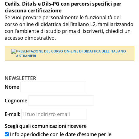
Cedils, Ditals e Dils-PG con percorsi specifici per
C’era 
tà di 
ciascuna certificazione
.
tutto 
esercitar
Se vuoi provare personalmente le funzionalità del
come 
si. 
corso online di didattica dell’italiano L2, familiarizzando
argome
Molto 
con l’ambiente di studio prima di iscriverti, chiedici un
nti.
... 
apprezz
accesso dimostrativo.
leggi di 
ata
... 
più
leggi di 
più
NEWSLETTER
Nome
Cognome
E-mail:
Scegli quali comunicazioni ricevere
Info aperiodiche con le date d'esame per le