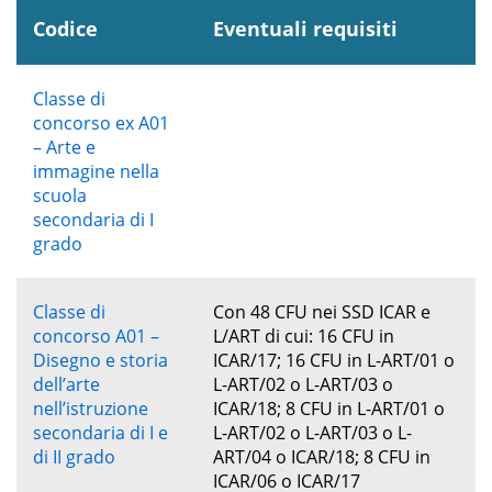
Codice
Eventuali requisiti
Classe di
concorso ex A01
– Arte e
immagine nella
scuola
secondaria di I
grado
Classe di
Con 48 CFU nei SSD ICAR e
concorso A01 –
L/ART di cui: 16 CFU in
Disegno e storia
ICAR/17; 16 CFU in L-ART/01 o
dell’arte
L-ART/02 o L-ART/03 o
nell’istruzione
ICAR/18; 8 CFU in L-ART/01 o
secondaria di I e
L-ART/02 o L-ART/03 o L-
di II grado
ART/04 o ICAR/18; 8 CFU in
ICAR/06 o ICAR/17