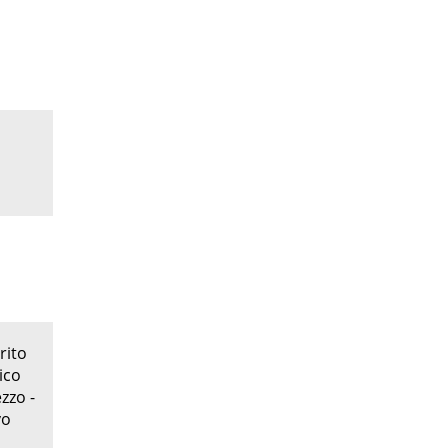
rito
ico
zzo -
vo