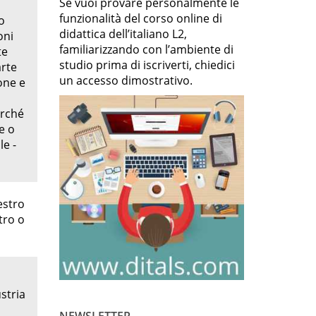
Se vuoi provare personalmente le
funzionalità del corso online di
o
didattica dell’italiano L2,
oni
familiarizzando con l’ambiente di
te
studio prima di iscriverti, chiedici
arte
un accesso dimostrativo.
one e
urché
e o
le -
estro
tro o
stria