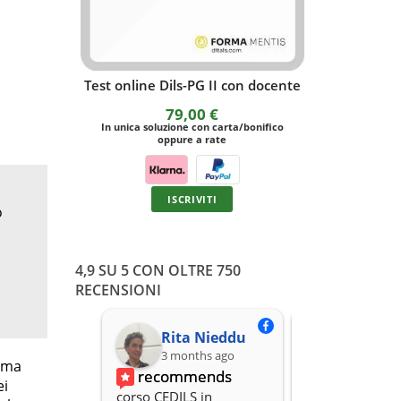
Test online Dils-PG II con docente
Esercitaz
79,00
€
In unica soluzione con carta/bonifico
In unica solu
oppure a rate
o
ISCRIVITI
o
4,9 SU 5 CON OLTRE 750
RECENSIONI
Rita Nieddu
3 months ago
3 months
loma
recommends
recomme
ei
corso CEDILS in 
Professionalità,