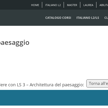
HOME
ITALIANO L2
MASTER
LAUREA
ABILIT
CATALOGO CORSI
ITALIANO L2/LS
CL
 paesaggio
Torna all'
dere con LS 3 – Architettura del paesaggio:
i