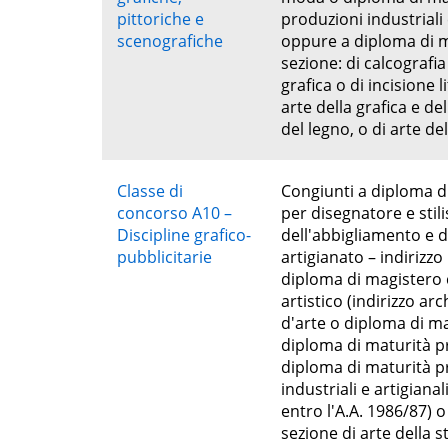
pittoriche e
produzioni industriali 
scenografiche
oppure a diploma di ma
sezione: di calcografia 
grafica o di incisione l
arte della grafica e de
del legno, o di arte d
Classe di
Congiunti a diploma di
concorso A10 –
per disegnatore e stil
Discipline grafico-
dell'abbigliamento e 
pubblicitarie
artigianato – indirizzo
diploma di magistero c
artistico (indirizzo a
d'arte o diploma di ma
diploma di maturità p
diploma di maturità pr
industriali e artigiana
entro l'A.A. 1986/87) 
sezione di arte della s