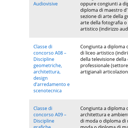
Audiovisive
oppure congiunti a dip
diploma di maestro d'a
sezione di arte della g
arte della fotografia o
artistico (indirizzo au
Classe di
Congiunta a diploma d
concorso A08 –
di liceo artistico (ind
Discipline
della televisione dell
geometriche,
professionale (settore 
architettura,
artigianali articolazio
design
d’arredamento e
scenotecnica
Classe di
Congiunta a diploma di
concorso A09 –
architettura e ambient
Discipline
di moda o diploma di m
grafiche,
moda o diploma di matu