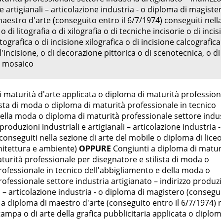
e artigianali – articolazione industria - o diploma di magiste
estro d'arte (conseguito entro il 6/7/1974) conseguiti nell
o di litografia o di xilografia o di tecniche incisorie o di inci
itografica o di incisione xilografica o di incisione calcografica
ll'incisione, o di decorazione pittorica o di scenotecnica, o di
el mosaico
 maturità d'arte applicata o diploma di maturità profession
ista di moda o diploma di maturità professionale in tecnico
della moda o diploma di maturità professionale settore indu
 produzioni industriali e artigianali – articolazione industria -
onseguiti nella sezione di arte del mobile o diploma di lice
rchitettura e ambiente)
OPPURE
Congiunti a diploma di matur
turità professionale per disegnatore e stilista di moda o
rofessionale in tecnico dell'abbigliamento e della moda o
ofessionale settore industria artigianato – indirizzo produz
li – articolazione industria - o diploma di magistero (consegui
o a diploma di maestro d'arte (conseguito entro il 6/7/1974) 
tampa o di arte della grafica pubblicitaria applicata o diplom