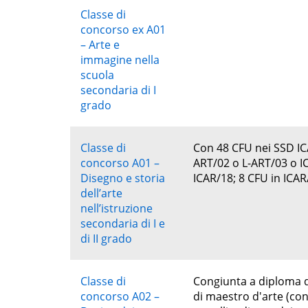
Classe di
concorso ex A01
– Arte e
immagine nella
scuola
secondaria di I
grado
Classe di
Con 48 CFU nei SSD ICA
concorso A01 –
ART/02 o L-ART/03 o I
Disegno e storia
ICAR/18; 8 CFU in ICAR
dell’arte
nell’istruzione
secondaria di I e
di II grado
Classe di
Congiunta a diploma d
concorso A02 –
di maestro d'arte (cons