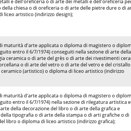
talli e dell'oreficeria o di arte dei metalli e dell'oreficeria pe
della chiesa o di oreficeria o di arte delle pietre dure o di a
 liceo artistico (indirizzo design);
i maturità d'arte applicata o diploma di magistero o diplom
uito entro il 6/7/1974) conseguiti nella sezione di arte della
ia ceramica o di arte del grès o di arte dei rivestimenti cera
porcellana o di arte del vetro o di arte del vetro e del cristallo
eramico (artistico) o diploma di liceo artistico (indirizzo
i maturità d'arte applicata o diploma di magistero o diplom
ito entro il 6/7/1974) nella sezione di rilegatura artistica e
 arte della decorazione del libro o di arte della grafica e
 della tipografia o di arte della stampa o di arti grafiche o di
l libro o diploma di liceo artistico (indirizzo grafica);