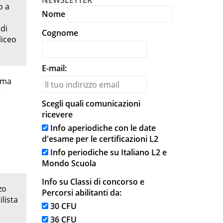
NEWSLETTER
o a
Nome
 di
Cognome
liceo
E-mail:
loma
e
Scegli quali comunicazioni
ricevere
Info aperiodiche con le date
d'esame per le certificazioni L2
Info periodiche su Italiano L2 e
Mondo Scuola
Info su Classi di concorso e
zo
Percorsi abilitanti da:
lista
30 CFU
36 CFU
o