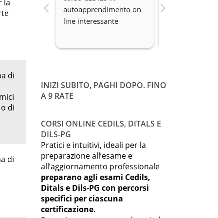
r la
autoapprendimento on 
organizzazione 
rte
line interessante
Disponibilità.
a di
INIZI SUBITO, PAGHI DOPO. FINO
A 9 RATE
mici
 o di
CORSI ONLINE CEDILS, DITALS E
DILS-PG
Pratici e intuitivi, ideali per la
preparazione all’esame e
a di
all’aggiornamento professionale
preparano agli esami Cedils,
Ditals e Dils-PG con percorsi
specifici per ciascuna
certificazione
.