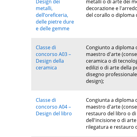
Design dei
metalli o di arte dei me
metalli,
decorazione e l'arredo 
dell’oreficeria,
del corallo o diploma di
delle pietre dure
e delle gemme
Classe di
Congiunto a diploma d
concorso A03 –
maestro d'arte (conseg
Design della
ceramica o di tecnolog
ceramica
edilizi o di arte della 
disegno professionale c
design);
Classe di
Congiunta a diploma d
concorso A04 –
maestro d'arte (consegu
Design del libro
restauro del libro o di
dell'incisione o di arte
rilegatura e restauro de