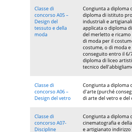
Classe di
Congiunta a diploma di
concorso A05 –
diploma di istituto pr
Design del
industriali e artigiana
tessuto e della
applicata o diploma di
moda
del merletto e ricamo 
di moda per il costum
costume, o di moda e 
conseguito entro il 6/
diploma di liceo artist
tecnico dell'abbiglia
Classe di
Congiunta a diploma d
concorso A06 –
d'arte (purché consegu
Design del vetro
di arte del vetro e del 
Classe di
Congiunta a diploma de
concorso A07-
cinematografia e della
Discipline
e artigianato indirizzo