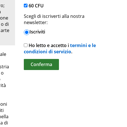
ro;
60 CFU
a
Scegli di iscriverti alla nostra
sione
newsletter:
 o di
 arte
Iscriviti
Ho letto e accetto i
termini e le
condizioni di servizio
.
ale
stria
 o
o
ità
ioni
ti
nella
a di