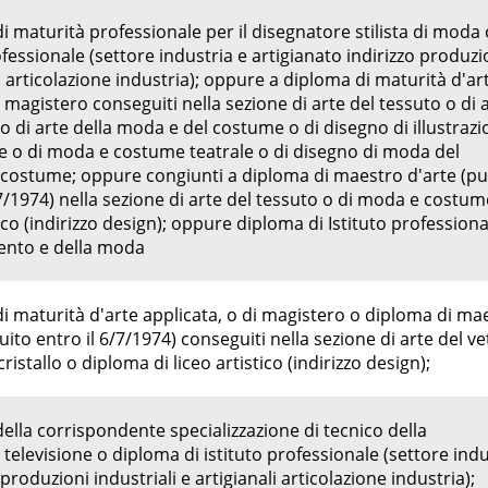
 maturità professionale per il disegnatore stilista di moda 
ofessionale (settore industria e artigianato indirizzo produzi
li articolazione industria); oppure a diploma di maturità d'ar
 magistero conseguiti nella sezione di arte del tessuto o di 
o di arte della moda e del costume o di disegno di illustrazi
e o di moda e costume teatrale o di disegno di moda del
costume; oppure congiunti a diploma di maestro d'arte (p
7/1974) nella sezione di arte del tessuto o di moda e costum
ico (indirizzo design); oppure diploma di Istituto professiona
mento e della moda
i maturità d'arte applicata, o di magistero o diploma di ma
ito entro il 6/7/1974) conseguiti nella sezione di arte del ve
cristallo o diploma di liceo artistico (indirizzo design);
lla corrispondente specializzazione di tecnico della
 televisione o diploma di istituto professionale (settore indu
 produzioni industriali e artigianali articolazione industria);