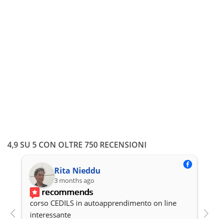
Esercitazioni DITALS I Gold
99,00
€
In unica soluzione con carta/bonifico oppure a rate
ISCRIVITI
4,9 SU 5 CON OLTRE 750 RECENSIONI
Rita Nieddu
3 months ago
recommends
corso CEDILS in autoapprendimento on line 
P
interessante
c