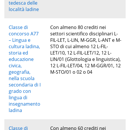
tedesca delle
località ladine
Classe di
Con almeno 80 crediti nei
concorso A77
settori scientifico disciplinari L-
– Lingua e
FIL-LET, L-LIN, M-GGR, L-ANT e M-
cultura ladina,
STO di cui almeno 12 L-FIL-
storia ed
LET/10, 12 L-FIL-LET/12, 12 L-
educazione
LIN/01 (Glottologia e linguistica),
civica,
12 L-FIL-LET/04, 12 M-GGR/01, 12
geografia,
M-STO/01 o 02 o 04
nella scuola
secondaria di I
grado con
lingua di
insegnamento
ladina
Classe di
Con almeno 60 crediti nei