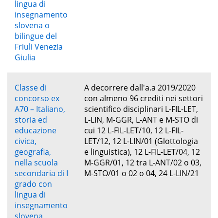
lingua di
insegnamento
slovena o
bilingue del
Friuli Venezia
Giulia
Classe di
A decorrere dall'a.a 2019/2020
concorso ex
con almeno 96 crediti nei settori
A70 – Italiano,
scientifico disciplinari L-FIL-LET,
storia ed
L-LIN, M-GGR, L-ANT e M-STO di
educazione
cui 12 L-FIL-LET/10, 12 L-FIL-
civica,
LET/12, 12 L-LIN/01 (Glottologia
geografia,
e linguistica), 12 L-FIL-LET/04, 12
nella scuola
M-GGR/01, 12 tra L-ANT/02 o 03,
secondaria di I
M-STO/01 o 02 o 04, 24 L-LIN/21
grado con
lingua di
insegnamento
slovena