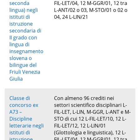
seconda
FIL-LET/04, 12 M-GGR/01, 12 tra
lingua) negli
L-ANT/02 o 03, M-STO/01 o 02 o
istituti di
04, 24 L-LIN/21
istruzione
secondaria di
II grado con
lingua di
insegnamento
slovena o
bilingue del
Friuli Venezia
Giulia
Classe di
Con almeno 96 crediti nei
concorso ex
settori scientifico disciplinari L-
A73 –
FIL-LET, L-LIN, M-GGR, L-ANT e M-
Discipline
STO di cui 12 L-FIL-LET/10, 12 L-
letterarie negli
FIL-LET/12, 12 L-LIN/01
istituti di
(Glottologia e linguistica), 12 L-
istruzione
FIL-LET/04, 12 M-GGR/01, 12 tra