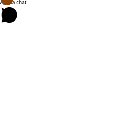
.
Apri la chat