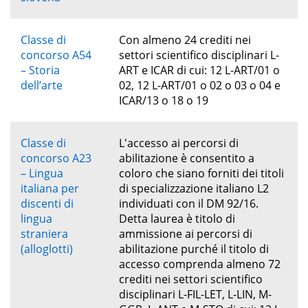
Classe di
Con almeno 24 crediti nei
concorso A54
settori scientifico disciplinari L-
– Storia
ART e ICAR di cui: 12 L-ART/01 o
dell’arte
02, 12 L-ART/01 o 02 o 03 o 04 e
ICAR/13 o 18 o 19
Classe di
L'accesso ai percorsi di
concorso A23
abilitazione è consentito a
– Lingua
coloro che siano forniti dei titoli
italiana per
di specializzazione italiano L2
discenti di
individuati con il DM 92/16.
lingua
Detta laurea è titolo di
straniera
ammissione ai percorsi di
(alloglotti)
abilitazione purché il titolo di
accesso comprenda almeno 72
crediti nei settori scientifico
disciplinari L-FIL-LET, L-LIN, M-