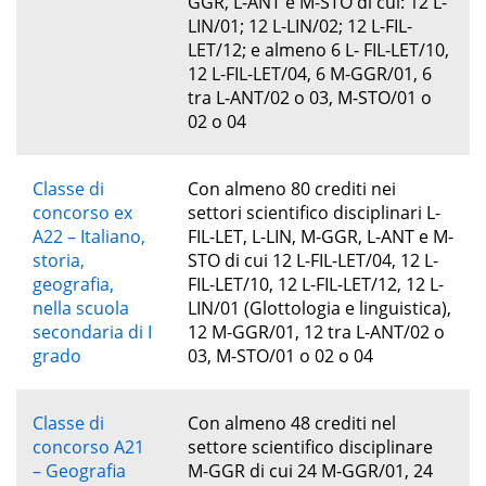
GGR, L-ANT e M-STO di cui: 12 L-
LIN/01; 12 L-LIN/02; 12 L-FIL-
LET/12; e almeno 6 L- FIL-LET/10,
12 L-FIL-LET/04, 6 M-GGR/01, 6
tra L-ANT/02 o 03, M-STO/01 o
02 o 04
Classe di
Con almeno 80 crediti nei
concorso ex
settori scientifico disciplinari L-
A22 – Italiano,
FIL-LET, L-LIN, M-GGR, L-ANT e M-
storia,
STO di cui 12 L-FIL-LET/04, 12 L-
geografia,
FIL-LET/10, 12 L-FIL-LET/12, 12 L-
nella scuola
LIN/01 (Glottologia e linguistica),
secondaria di I
12 M-GGR/01, 12 tra L-ANT/02 o
grado
03, M-STO/01 o 02 o 04
Classe di
Con almeno 48 crediti nel
concorso A21
settore scientifico disciplinare
– Geografia
M-GGR di cui 24 M-GGR/01, 24