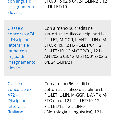
con lingua di
STO/01 o 02 o 04, 24 L-LIN/21, 12
insegnamento
L-FIL-LET/10
slovena
Classe di
Con almeno 96 crediti nei
concorso A74
settori scientifico-disciplinari L-
– Discipline
FIL-LET, M-GGR, L-ANT, L-LIN e M-
letterarie e
STO, di cui: 24 L-FIL-LET/04, 12
latino con
FIL-LET/10, 12 M-GGR/01, 12 L-
lingua di
ANT/02 o 03, 12 M-STO/01 o 02 o
insegnamento
04, 24 L-LIN/21
slovena
Classe di
Con almeno 96 crediti nei
concorso ex
settori scientifico disciplinari L-
A72 –
FIL-LET, L-LIN, M-GGR, L-ANT e M-
Discipline
STO di cui 12 L-FIL-LET/10, 12 L-
letterarie
FIL-LET/12, 12 L-LIN/01
(Italiano
(Glottologia e linguistica), 12 L-