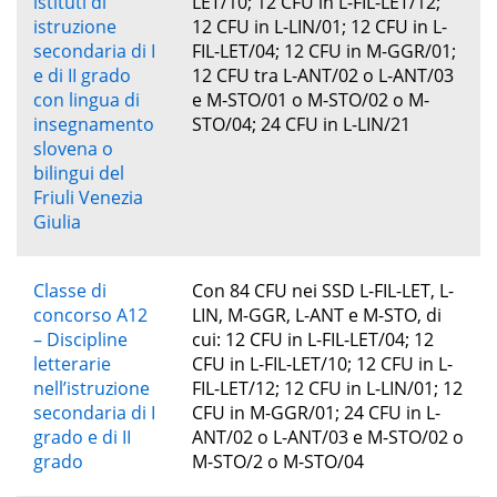
istituti di
LET/10; 12 CFU in L-FIL-LET/12;
istruzione
12 CFU in L-LIN/01; 12 CFU in L-
secondaria di I
FIL-LET/04; 12 CFU in M-GGR/01;
e di II grado
12 CFU tra L-ANT/02 o L-ANT/03
con lingua di
e M-STO/01 o M-STO/02 o M-
insegnamento
STO/04; 24 CFU in L-LIN/21
slovena o
bilingui del
Friuli Venezia
Giulia
Classe di
Con 84 CFU nei SSD L-FIL-LET, L-
concorso A12
LIN, M-GGR, L-ANT e M-STO, di
– Discipline
cui: 12 CFU in L-FIL-LET/04; 12
letterarie
CFU in L-FIL-LET/10; 12 CFU in L-
nell’istruzione
FIL-LET/12; 12 CFU in L-LIN/01; 12
secondaria di I
CFU in M-GGR/01; 24 CFU in L-
grado e di II
ANT/02 o L-ANT/03 e M-STO/02 o
grado
M-STO/2 o M-STO/04