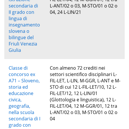
secondaria di
L-ANT/02 o 03, M-STO/01 o 02 o
II grado con
04, 24 L-LIN/21
lingua di
insegnamento
slovena o
bilingue del
Friuli Venezia
Giulia
Classe di
Con almeno 72 crediti nei
concorso ex
settori scientifico disciplinari L-
A71 – Sloveno,
FIL-LET, L-LIN, M-GGR, L-ANT e M-
storia ed
STO di cui 12 L-FIL-LET/10, 12 L-
educazione
FIL-LET/12, 12 L-LIN/01
civica,
(Glottologia e linguistica), 12 L-
geografia,
FIL-LET/04, 12 M-GGR/01, 12 tra
nella scuola
L-ANT/02 o 03, M-STO/01 o 02 o
secondaria di I
04
grado con