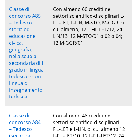
Classe di
Con almeno 60 crediti nei
concorso A85
settori scientifico-disciplinari L-
– Tedesco
FIL-LET, L-LIN, M-STO, M-GGR di
storia ed
cui almeno, 12 L-FIL-LET/12, 24 L-
educazione
LIN/13; 12 M-STO/01 o 02 o 04;
civica,
12 M-GGR/01
geografia,
nella scuola
secondaria di I
grado in lingua
tedesca e con
lingua di
insegnamento
tedesca
Classe di
Con almeno 48 crediti nei
concorso A84
settori scientifico-disciplinari L-
– Tedesco
FIL-LET e L-LIN, di cui almeno 12
(seconda
L-FIL-LET/10, 12 L-FIL-LET/12, 24