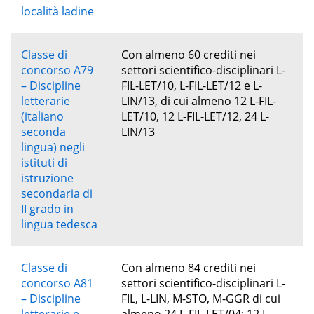
località ladine
Classe di
Con almeno 60 crediti nei
concorso A79
settori scientifico-disciplinari L-
– Discipline
FIL-LET/10, L-FIL-LET/12 e L-
letterarie
LIN/13, di cui almeno 12 L-FIL-
(italiano
LET/10, 12 L-FIL-LET/12, 24 L-
seconda
LIN/13
lingua) negli
istituti di
istruzione
secondaria di
II grado in
lingua tedesca
Classe di
Con almeno 84 crediti nei
concorso A81
settori scientifico-disciplinari L-
– Discipline
FIL, L-LIN, M-STO, M-GGR di cui
letterarie e
almeno 24 L-FIL-LET/04; 12 L-