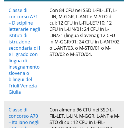
Classe di
Con 84 CFU nei SSD L-FIL-LET, L-
concorso A71
LIN, M-GGR, L-ANT e M-STO di
– Discipline
cui: 12 CFU in L-FIL-LET/10; 12
letterarie negli
CFU in L-LIN/01; 24 CFU in L-
istituti di
LIN/21 (lingua slovena); 12 CFU
istruzione
in M-GGR/01; 24 CFU in L-ANT/02
secondaria di I
o L-ANT/03, o M-STO/01 o M-
e II grado con
STO/02 o M-STO/04.
lingua di
insegnamento
slovena o
bilingui del
Friuli Venezia
Giulia
Classe di
Con almeno 96 CFU nei SSD L-
concorso A70
FIL-LET, L-LIN, M-GGR, L-ANT e M-
– Italiano negli
STO di cui: 12 CFU in L-FIL-