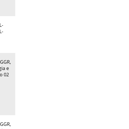
L-
L-
M-GGR,
gia e
 o 02
M-GGR,