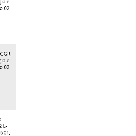
gia e
 o 02
M-GGR,
gia e
 o 02
o
2 L-
R/01,