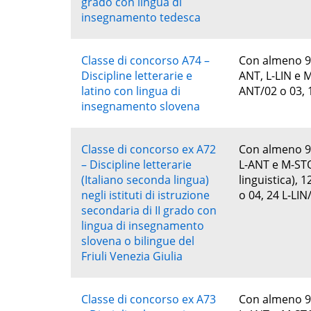
grado con lingua di
insegnamento tedesca
Classe di concorso A74 –
Con almeno 96 
Discipline letterarie e
ANT, L-LIN e M
latino con lingua di
ANT/02 o 03, 
insegnamento slovena
Classe di concorso ex A72
Con almeno 96 
– Discipline letterarie
L-ANT e M-STO 
(Italiano seconda lingua)
linguistica), 
negli istituti di istruzione
o 04, 24 L-LIN
secondaria di II grado con
lingua di insegnamento
slovena o bilingue del
Friuli Venezia Giulia
Classe di concorso ex A73
Con almeno 96 