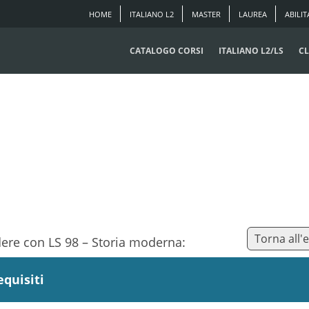
HOME
ITALIANO L2
MASTER
LAUREA
ABILIT
CATALOGO CORSI
ITALIANO L2/LS
CL
Torna all'
dere con LS 98 – Storia moderna:
equisiti