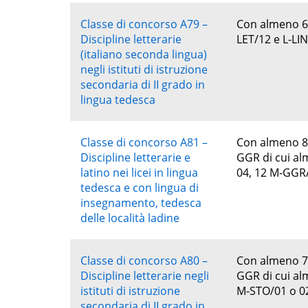
Classe di concorso A79 –
Con almeno 60 
Discipline letterarie
LET/12 e L-LIN
(italiano seconda lingua)
negli istituti di istruzione
secondaria di II grado in
lingua tedesca
Classe di concorso A81 –
Con almeno 84 
Discipline letterarie e
GGR di cui al
latino nei licei in lingua
04, 12 M-GGR
tedesca e con lingua di
insegnamento, tedesca
delle località ladine
Classe di concorso A80 –
Con almeno 72 
Discipline letterarie negli
GGR di cui alm
istituti di istruzione
M-STO/01 o 0
secondaria di II grado in