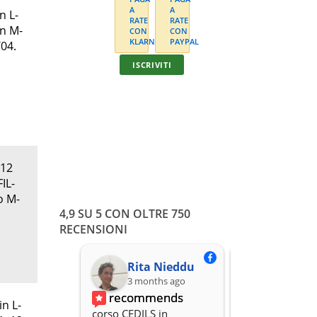
n L-
in M-
04.
ISCRIVITI
Quadro c
riferimento 
s
In unica solu
opp
 12
IL-
o M-
4,9 SU 5 CON OLTRE 750
RECENSIONI
Rita Nieddu
3 months ago
3 months
recommends
recomme
in L-
corso CEDILS in 
Professionalità,