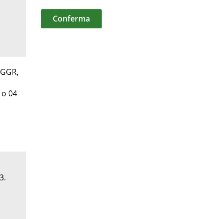
M-GGR,
 o 04
3.