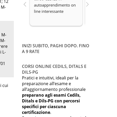
1; 12
autoapprendimento on 
organizzazione 
 M-
line interessante
Disponibilità.
, M-
 M-
INIZI SUBITO, PAGHI DOPO. FINO
rere
A 9 RATE
i L-
/01
CORSI ONLINE CEDILS, DITALS E
DILS-PG
Pratici e intuitivi, ideali per la
preparazione all’esame e
i cui
all’aggiornamento professionale
preparano agli esami Cedils,
Ditals e Dils-PG con percorsi
specifici per ciascuna
certificazione
.