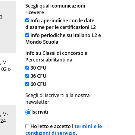
Scegli quali comunicazioni
ricevere
13
Info aperiodiche con le date
d'esame per le certificazioni L2
Info periodiche su Italiano L2 e
Mondo Scuola
Info su Classi di concorso e
Percorsi abilitanti da:
, M-
30 CFU
 02 o
36 CFU
60 CFU
Scegli di iscriverti alla nostra
newsletter:
Iscriviti
, M-
 24
Ho letto e accetto i
termini e le
condizioni di servizio
.