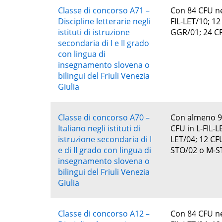
Classe di concorso A71 –
Con 84 CFU nei
Discipline letterarie negli
FIL-LET/10; 12
istituti di istruzione
GGR/01; 24 CF
secondaria di I e II grado
con lingua di
insegnamento slovena o
bilingui del Friuli Venezia
Giulia
Classe di concorso A70 –
Con almeno 96
Italiano negli istituti di
CFU in L-FIL-L
istruzione secondaria di I
LET/04; 12 CF
e di II grado con lingua di
STO/02 o M-ST
insegnamento slovena o
bilingui del Friuli Venezia
Giulia
Classe di concorso A12 –
Con 84 CFU nei