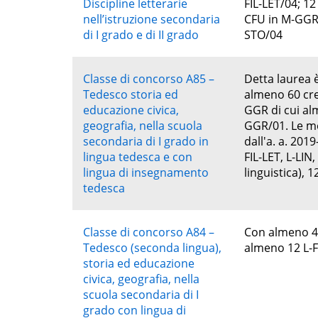
Discipline letterarie
FIL-LET/04; 12
nell’istruzione secondaria
CFU in M-GGR/
di I grado e di II grado
STO/04
Classe di concorso A85 –
Detta laurea è
Tedesco storia ed
almeno 60 cred
educazione civica,
GGR di cui alm
geografia, nella scuola
GGR/01. Le me
secondaria di I grado in
dall'a. a. 201
lingua tedesca e con
FIL-LET, L-LIN
lingua di insegnamento
linguistica), 
tedesca
Classe di concorso A84 –
Con almeno 48 
Tedesco (seconda lingua),
almeno 12 L-FI
storia ed educazione
civica, geografia, nella
scuola secondaria di I
grado con lingua di