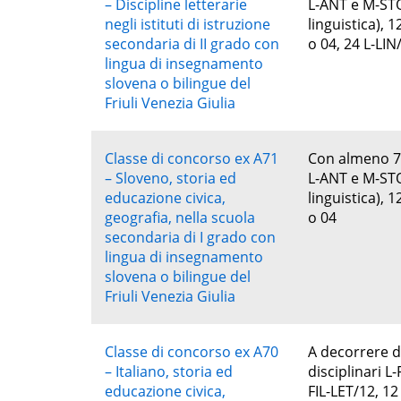
– Discipline letterarie
L-ANT e M-STO 
negli istituti di istruzione
linguistica), 
secondaria di II grado con
o 04, 24 L-LIN
lingua di insegnamento
slovena o bilingue del
Friuli Venezia Giulia
Classe di concorso ex A71
Con almeno 72 
– Sloveno, storia ed
L-ANT e M-STO 
educazione civica,
linguistica), 
geografia, nella scuola
o 04
secondaria di I grado con
lingua di insegnamento
slovena o bilingue del
Friuli Venezia Giulia
Classe di concorso ex A70
A decorrere da
– Italiano, storia ed
disciplinari L
educazione civica,
FIL-LET/12, 12