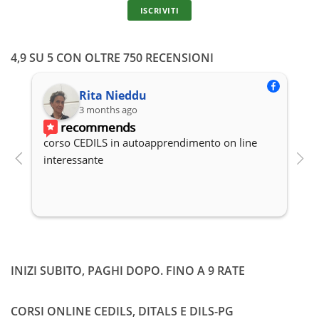
istruzione
ISCRIVITI
secondaria
di II grado
4,9 SU 5 CON OLTRE 750 RECENSIONI
Classe di
Altro
concorso
Rita Nieddu
ex A22 –
3 months ago
Italiano,
recommends
storia,
corso CEDILS in autoapprendimento on line 
P
geografia,
interessante
c
nella
scuola
secondaria
di I grado
INIZI SUBITO, PAGHI DOPO. FINO A 9 RATE
CORSI ONLINE CEDILS, DITALS E DILS-PG