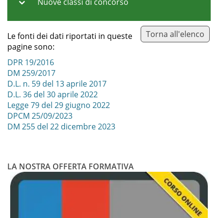
Nuove classi di concorso
Torna all'elenco
Le fonti dei dati riportati in queste
Codice
Note
pagine sono:
DPR 19/2016
Classe di
Non vale come servizio
Altro
DM 259/2017
concorso
specifico (Vale per A-22).
D.L. n. 59 del 13 aprile 2017
A19 –
Purché in possesso anche
D.L. 36 del 30 aprile 2022
Filosofia e
dell'abilitazione in A036
Legge 79 del 29 giugno 2022
Storia
(vedi DM 39/98 art. 4
DPCM 25/09/2023
comma 3 e DM 354/98 Art.
DM 255 del 22 dicembre 2023
3 comma 4 (ambito
disciplinare 4))
LA NOSTRA OFFERTA FORMATIVA
Classe di
Non vale come servizio
Altro
concorso
specifico (classe di
A23 –
concorso nuova).
Lingua
Congiunta con la
italiana
specializzazione in Italiano