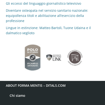
Gli eccessi del linguaggio giornalistico televisivo
Diventare osteopata nel servizio sanitario nazionale:
equipollenza titoli e abilitazione all’esercizio della
professione
Lingue in estinzione: Matteo Bartoli, Tuone Udaina e il
dalmatico veglioto
ABOUT FORMA MENTIS – DITALS.COM
Chi siamo