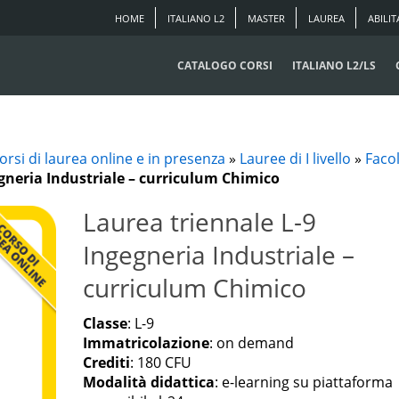
HOME
ITALIANO L2
MASTER
LAUREA
ABILIT
CATALOGO CORSI
ITALIANO L2/LS
orsi di laurea online e in presenza
»
Lauree di I livello
»
Faco
gneria Industriale – curriculum Chimico
Laurea triennale L-9
Ingegneria Industriale –
curriculum Chimico
Classe
: L-9
Immatricolazione
: on demand
Crediti
: 180 CFU
Modalità didattica
: e-learning su piattaforma