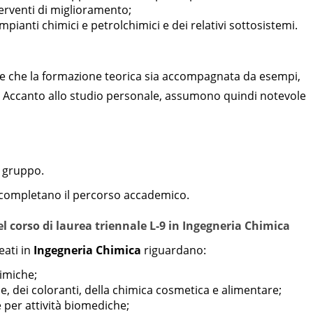
erventi di miglioramento;
pianti chimici e petrolchimici e dei relativi sottosistemi.
de che la formazione teorica sia accompagnata da esempi,
po. Accanto allo studio personale, assumono quindi notevole
i gruppo.
vo completano il percorso accademico.
l corso di laurea triennale L-9 in Ingegneria Chimica
reati in
Ingegneria Chimica
riguardano:
himiche;
le, dei coloranti, della chimica cosmetica e alimentare;
e per attività biomediche;