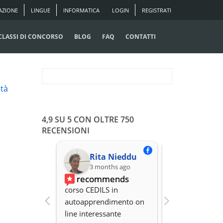
AZIONE
LINGUE
INFORMATICA
LOGIN
REGISTRATI
CLASSI DI CONCORSO
BLOG
FAQ
CONTATTI
ltà
4,9 SU 5 CON OLTRE 750
RECENSIONI
Rita Nieddu
3 months ago
3 months
recommends
recomme
corso CEDILS in 
Professionalità,
autoapprendimento on 
organizzazione 
line interessante
Disponibilità.