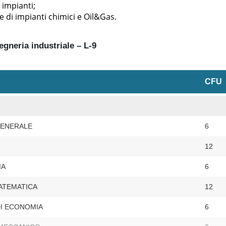
 impianti;
e di impianti chimici e Oil&Gas.
egneria industriale – L-9
CFU
GENERALE
6
12
IA
6
MATEMATICA
12
DI ECONOMIA
6