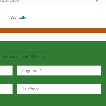
MECCANICO
6
NGLESE
3
Vedi tutto
TI DI INFORMATICA
6
ECNICA
6
 E SISTEMI ENERGETICI
9
CNICA
9
ECCANICHE E TERMICHE
9
A APPLICATA E PROGETTAZIONE
9
IE DEI MATERIALI
6
ORGANICA
6
 DI TRASPORTO NELL’INGEGNERIA
6