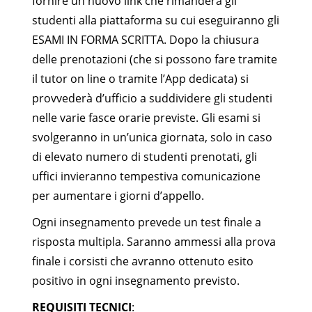
fornire un nuovo link che rimanderà gli
GIUR-
E PROPRIETÀ
6
studenti alla piattaforma su cui eseguiranno gli
02/A
INTELLETTUALE
ESAMI IN FORMA SCRITTA. Dopo la chiusura
IEGE-
ECONOMIA E GESTIONE
delle prenotazioni (che si possono fare tramite
6
01/A
DELL’INNOVAZIONE
il tutor on line o tramite l’App dedicata) si
provvederà d’ufficio a suddividere gli studenti
AUTOMAZIONE
IINF-04/A
6
INDUSTRIALE
nelle varie fasce orarie previste. Gli esami si
svolgeranno in un’unica giornata, solo in caso
IIND-
INFORMATICA GRAFICA
6
03/B
E BIM
di elevato numero di studenti prenotati, gli
uffici invieranno tempestiva comunicazione
DIRITTO
per aumentare i giorni d’appello.
GIUR-
DELL’AMBIENTE E
6
11/B
DELL’ENERGIA ITALIANO
Ogni insegnamento prevede un test finale a
E COMPARATO
risposta multipla. Saranno ammessi alla prova
IoT E SICUREZZA DELLE
IINF-05/A
6
finale i corsisti che avranno ottenuto esito
INFRASTRUTTURE
positivo in ogni insegnamento previsto.
REQUISITI TECNICI
: