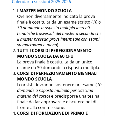
Calendario sessioni 2025-2026
IIND-
PROGETTAZIONE DEI
I MASTER MONDO SCUOLA
9
06/B
SISTEMI ENERGETICI
Ove non diversamente indicato la prova
finale è costituita da un esame scritto (
10 o
IIND-
GESTIONE DEI SISTEMI
30 domande a risposta multipla inerenti
6
06/B
ENERGETICI
tematiche trasversali del master a seconda che
il master preveda prove intermedie con esami
IIND-
TERMOTECNICA E
9
su macroarea o meno
).
07/A
CLIMATIZZAZIONE
TUTTI I CORSI DI PERFEZIONAMENTO
MONDO SCUOLA DA 60 CFU
IIND-
IMPIANTI MECCANICI
9
05/A
La prova finale è costituita da un unico
esame da 30 domande a risposta multipla.
ESAMI A SCELTA
18
CORSI DI PERFEZIONAMENTO BIENNALI
MONDO SCUOLA
ulteriori
I corsisti dovranno sostenere un esame (
10
abilità informatiche e
attività
3
telematiche
domande a risposta multipla per ciascuna
formative
materia del corso
) e predisporre una tesina
finale da far approvare e discutere poi di
tirocinio
6
fronte alla commissione.
CORSI DI FORMAZIONE DI PRIMO E
prova
prova finale
3