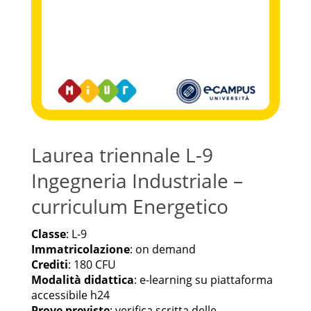
Laurea triennale L-9
Ingegneria Industriale –
curriculum Energetico
Classe
: L-9
Immatricolazione
: on demand
Crediti
: 180 CFU
Modalità didattica
: e-learning su piattaforma
accessibile h24
Prove previste
: verifica scritta delle