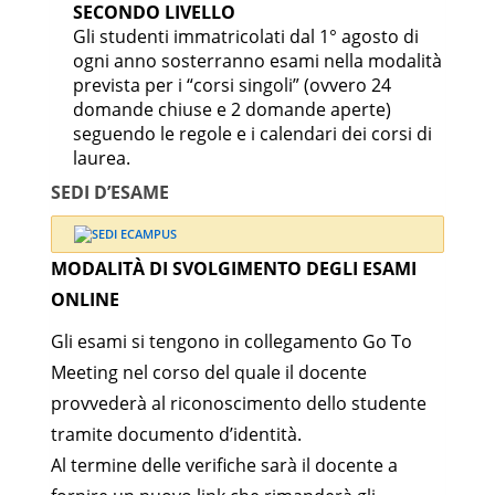
finale
SECONDO LIVELLO
Gli studenti immatricolati dal 1° agosto di
A scelta
ogni anno sosterranno esami nella modalità
dello
prevista per i “corsi singoli” (ovvero 24
studente
domande chiuse e 2 domande aperte)
seguendo le regole e i calendari dei corsi di
MOTORI A
IIND-
laurea.
COMBUSTIONE
6
06/A
INTERNA
SEDI D’ESAME
IIND-
TECNICA DEL FREDDO
6
07/A
MODALITÀ DI SVOLGIMENTO DEGLI ESAMI
IIND-
INTERAZIONE
ONLINE
6
05/A
MACCHINE AMBIENTE
Gli esami si tengono in collegamento Go To
IIND-
COMPUTER AIDED
Meeting nel corso del quale il docente
6
03/B
DESIGN
provvederà al riconoscimento dello studente
IIND-
tramite documento d’identità.
QUALITY CONTROL
6
05/A
Al termine delle verifiche sarà il docente a
DIRITTO INDUSTRIALE