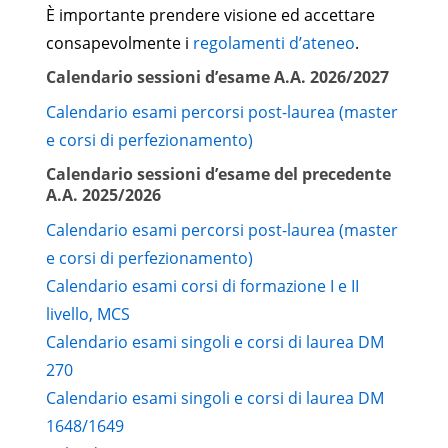
IIND-
MACCHINE E SISTEMI
È importante prendere visione ed accettare
9
06/A
ENERGETICI
consapevolmente i
regolamenti d’ateneo
.
IIND-
FISICA TECNICA
9
Calendario sessioni d’esame A.A. 2026/2027
07/A
Calendario esami percorsi post-laurea (master
IMIS-
MISURE MECCANICHE E
9
e corsi di perfezionamento)
01/A
TERMICHE
Calendario sessioni d’esame del precedente
IIND-
MECCANICA APPLICATA
A.A. 2025/2026
9
02/A
E PROGETTAZIONE
Calendario esami percorsi post-laurea (master
IIND-
TECNOLOGIE DEI
6
e corsi di perfezionamento)
03/C
MATERIALI
Calendario esami corsi di formazione I e II
IIND-
livello, MCS
ENERGETICA
6
07/B
Calendario esami singoli e corsi di laurea DM
IIND-
270
FLUIDODINAMICA
6
01/F
Calendario esami singoli e corsi di laurea DM
3° Anno
1648/1649
di Corso