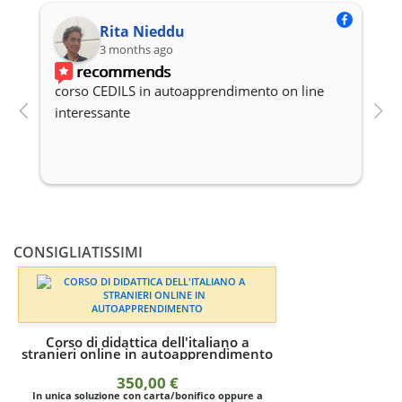
Rita Nieddu
3 months ago
recommends
corso CEDILS in autoapprendimento on line 
P
interessante
c
CONSIGLIATISSIMI
o