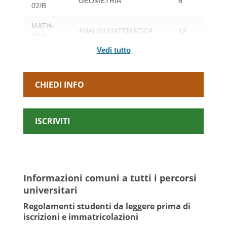
GEOMETRIA
6
02/B
MATH-
ANALISI MATEMATICA
12
03/A
Vedi tutto
IEGE-
PRINCIPI DI ECONOMIA
6
01/A
CHIEDI INFO
IIND-
DISEGNO MECCANICO
6
03/B
ANGL-
ISCRIVITI
LINGUA INGLESE
3
01/C
FONDAMENTI DI
IINF-05/A
6
INFORMATICA
Informazioni comuni a tutti i percorsi
2° Anno
di Corso
universitari
Regolamenti studenti da leggere prima di
IIET-01/A
ELETTROTECNICA
iscrizioni e immatricolazioni