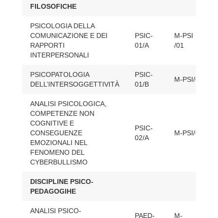
FILOSOFICHE
PSICOLOGIA DELLA
COMUNICAZIONE E DEI
PSIC-
M-PSI
RAPPORTI
01/A
/01
INTERPERSONALI
PSICOPATOLOGIA
PSIC-
M-PSI/02
DELL’INTERSOGGETTIVITÀ
01/B
ANALISI PSICOLOGICA,
COMPETENZE NON
COGNITIVE E
PSIC-
CONSEGUENZE
M-PSI/04
02/A
EMOZIONALI NEL
FENOMENO DEL
CYBERBULLISMO
DISCIPLINE PSICO-
PEDAGOGIHE
ANALISI PSICO-
PAED-
M-