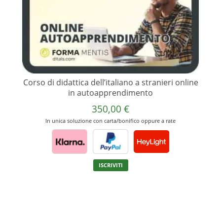
prodotto
Corso di didattica dell’italiano a stranieri online
in autoapprendimento
350,00
€
In unica soluzione con carta/bonifico oppure a rate
Questo
ISCRIVITI
prodotto
ha
più
varianti.
Le