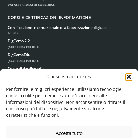
VAI ALLE CLASSI DI CONCORSO
CORSI E CERTIFICAZIONI INFORMATICHE
Certificazione internazionale di alfabetizzazione digitale
146,40 €
DigComp 2.2
(ACCREDIA)
190,00 €
DigCompEdu
(ACCREDIA)
190,00 €
Corso di dattilografia
49,00 €
39,00 €
Consenso ai Cookies
Per fornire le migliori esperienze, utilizziamo tecnologie
come i cookie per memorizzare e/o accedere alle
informazioni del dispositivo. Non acconsentire o ritirare il
consenso può influire negativamente su alcune
caratteristiche e funzioni.
© FORMA MENTIS SRL UNIPERSONALE
COD. FISC. E P. IVA: 05224960756
Accetta tutto
REA: LE - 351193
FORMAMENTIS.SRL(AT)PEC.IT