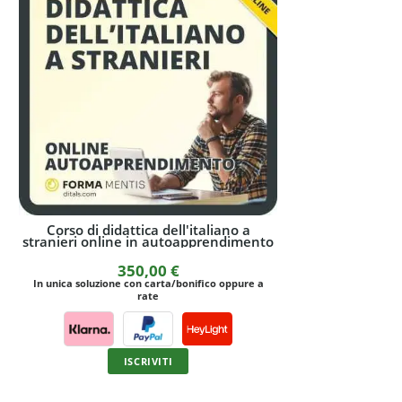
Corso online di didattica dell'italiano a
L'insegnamento
o
stranieri con docente
str
570,00
€
1.
In unica soluzione con carta/bonifico oppure a
rate
I
ISCRIVITI