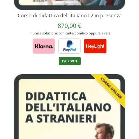
Corso di didattica dell’italiano L2 in presenza
870,00
€
In unica soluzione con carta/bonifico oppure a rate
Questo
ISCRIVITI
prodotto
ha
più
varianti.
Le
opzioni
possono
essere
scelte
nella
pagina
del