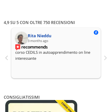
opzioni
possono
essere
scelte
4,9 SU 5 CON OLTRE 750 RECENSIONI
nella
pagina
del
Rita Nieddu
prodotto
3 months ago
recommends
corso CEDILS in autoapprendimento on line 
P
interessante
c
CONSIGLIATISSIMI