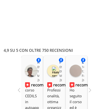
4,9 SU 5 CON OLTRE 750 RECENSIONI
Rita Nieddu
Francesca Desogus
Lucia Cr
Sara Andreet
09:59
09:24
16:51
10:
11
09
12
30
May
May
Feb
Jan
26
26
26
26
recommends
recommends
recommends
reco
corso 
Professi
Ho 
Un 
CEDILS 
onalità, 
seguito 
corso 
in 
ottima 
il corso 
aggiorn
autoapp
organizz
ed è 
ato, 