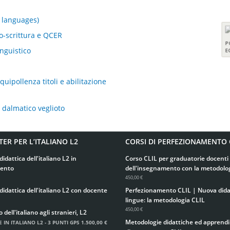
k languages)
to-scrittura e QCER
inguistico
uipollenza titoli e abilitazione
l dalmatico veglioto
TER PER L’ITALIANO L2
CORSI DI PERFEZIONAMENTO 
didattica dell'italiano L2 in
Corso CLIL per graduatorie docenti 
ento
dell'insegnamento con la metodolo
450,00 €
didattica dell'italiano L2 con docente
Perfezionamento CLIL | Nuova didat
lingue: la metodologia CLIL
450,00 €
ell'italiano agli stranieri, L2
Metodologie didattiche ed apprend
 IN ITALIANO L2 - 3 PUNTI GPS
1.500,00 €