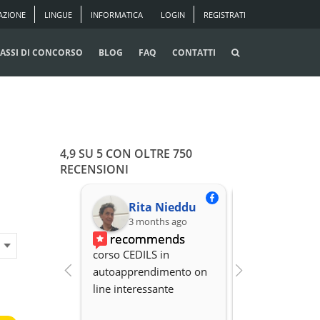
AZIONE
LINGUE
INFORMATICA
LOGIN
REGISTRATI
ASSI DI CONCORSO
BLOG
FAQ
CONTATTI
4,9 SU 5 CON OLTRE 750
RECENSIONI
Rita Nieddu
3 months ago
3 months
recommends
recomme
corso CEDILS in 
Professionalità,
autoapprendimento on 
organizzazione 
line interessante
Disponibilità.