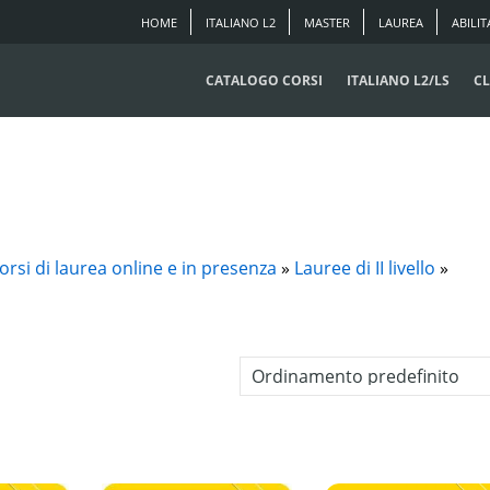
HOME
ITALIANO L2
MASTER
LAUREA
ABILIT
CATALOGO CORSI
ITALIANO L2/LS
CL
orsi di laurea online e in presenza
»
Lauree di II livello
»