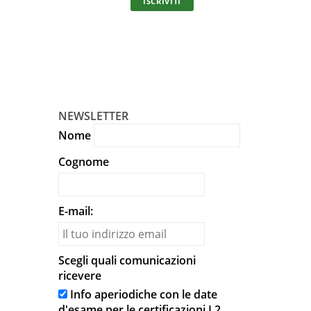
ISCRIVITI
In unic
NEWSLETTER
Nome
Cognome
E-mail:
Scegli quali comunicazioni
ricevere
Info aperiodiche con le date
d'esame per le certificazioni L2