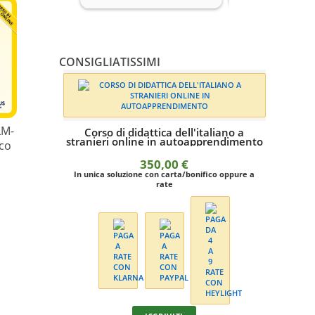
CONSIGLIATISSIMI
LM-
Corso di didattica dell'italiano a
stranieri online in autoapprendimento
ico
350,00
€
In unica soluzione con carta/bonifico oppure a
rate
Corso o