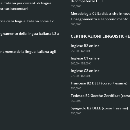
di competenze CLIL
 italiana per discenti di lingua
450,00 €
istituti secondari
Metodologia CLIL: didattiche innova
l'insegnamento e l'apprendimento
ica della lingua italiana come L2
500,00 €
egnamento della lingua italiana L2 a
CERTIFICAZIONI LINGUISTICHE
Inglese B2 online
gnamento della lingua italiana agli
250,00 - 442,00 €
Inglese C1 online
260,00 - 452,00 €
Inglese C2 online
270,00 - 462,00 €
Francese B2 DELF (corso + esame)
550,00 €
Tedesco B2 Goethe-Zertifikat (cors
550,00 €
Spagnolo B2 DELE (corso + esame)
550,00 €