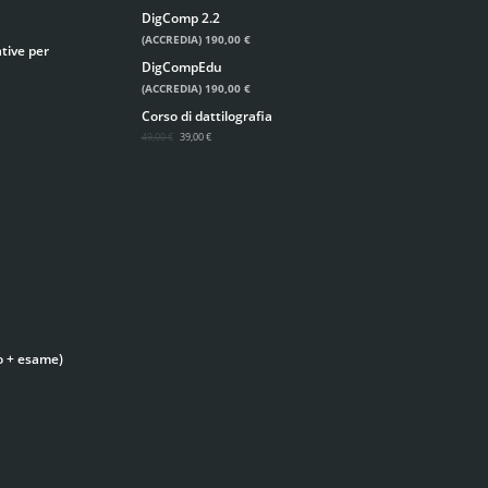
DigComp 2.2
(ACCREDIA)
190,00 €
tive per
DigCompEdu
(ACCREDIA)
190,00 €
Corso di dattilografia
49,00 €
39,00 €
o + esame)