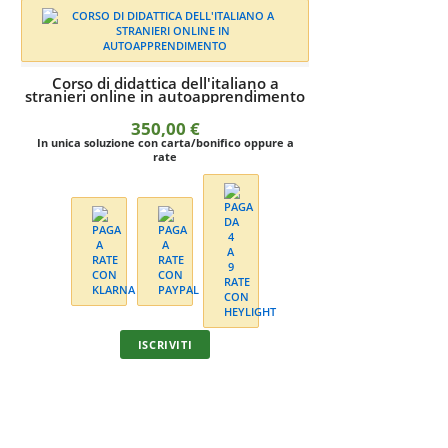
Corso di didattica dell'italiano a
stranieri online in autoapprendimento
350,00
€
In unica soluzione con carta/bonifico oppure a
rate
Corso online di d
stranier
5
ISCRIVITI
In unica soluzione 
I