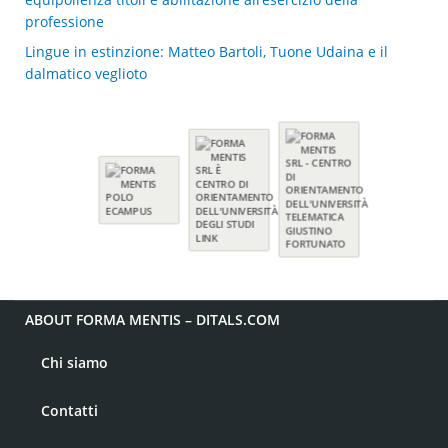
professione
Lingue in estinzione: Matteo Bartoli, Tuone Udaina e il
dalmatico veglioto
ABOUT FORMA MENTIS – DITALS.COM
Chi siamo
Contatti