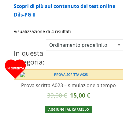
Scopri di più sul contenuto dei test online
Dils-PG II
Visualizzazione di 4 risultati
In questa
categoria:
IN OFFERTA
Prova scritta A023 – simulazione a tempo
Il
Il
39,00
€
15,00
€
prezzo
prezzo
AGGIUNGI AL CARRELLO
originale
attuale
era:
è:
39,00 €.
15,00 €.