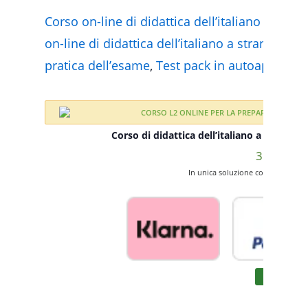
Corso on-line di didattica dell’italiano a str
on-line di didattica dell’italiano a stranieri c
pratica dell’esame
,
Test pack in autoapprend
Corso di didattica dell’italiano a stranie
350,00
€
In unica soluzione con carta/boni
ISCRIVITI
p