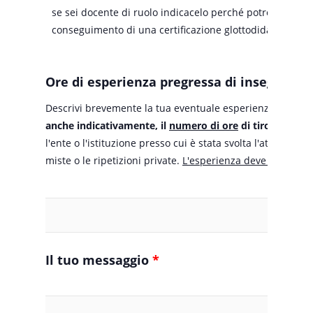
se sei docente di ruolo indicacelo perché potrebbe incid
conseguimento di una certificazione glottodidattica.
Ore di esperienza pregressa di insegnament
Descrivi brevemente la tua eventuale esperienza pregre
anche indicativamente, il
numero di ore
di tirocinio e
l'ente o l'istituzione presso cui è stata svolta l'attività d
miste o le ripetizioni private.
L'esperienza deve essere cert
Ore di esperienza pregressa di insegnamento linguistico 
Il tuo messaggio
*
Scrivi qui il motivo della tua richiesta o altro.