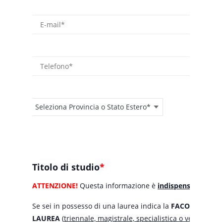
E-mail
Telefono
Provincia o stato estero
Titolo di studio
*
ATTENZIONE!
Questa informazione è
indispensabile
per 
Se sei in possesso di una laurea indica la
FACOLTÀ
, il
CO
LAUREA
(
triennale, magistrale, specialistica o vecchio o