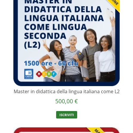
opzioni
possono
essere
scelte
nella
pagina
del
prodotto
Master in didattica della lingua italiana come L2
500,00
€
ISCRIVITI