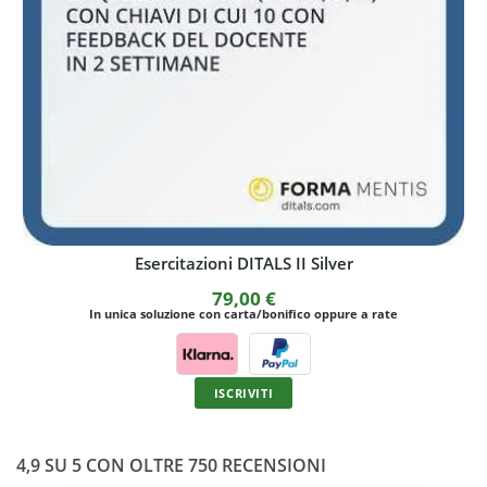
sercitazioni DITALS II Silver
Test onl
79,00
€
soluzione con carta/bonifico oppure a rate
In unica soluzi
ISCRIVITI
4,9 SU 5 CON OLTRE 750 RECENSIONI