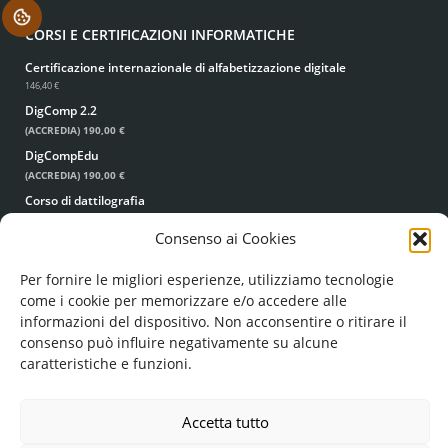
.
CORSI E CERTIFICAZIONI INFORMATICHE
Certificazione internazionale di alfabetizzazione digitale
146,40 €
DigComp 2.2
(ACCREDIA)
190,00 €
DigCompEdu
(ACCREDIA)
190,00 €
Corso di dattilografia
49,00 €
39,00 €
Consenso ai Cookies
Per fornire le migliori esperienze, utilizziamo tecnologie
come i cookie per memorizzare e/o accedere alle
informazioni del dispositivo. Non acconsentire o ritirare il
consenso può influire negativamente su alcune
caratteristiche e funzioni.
© FORMA MENTIS SRL UNIPERSONALE
COD. FISC. E P. IVA: 05224960756
REA: LE - 351193
Accetta tutto
FORMAMENTIS.SRL(AT)PEC.IT