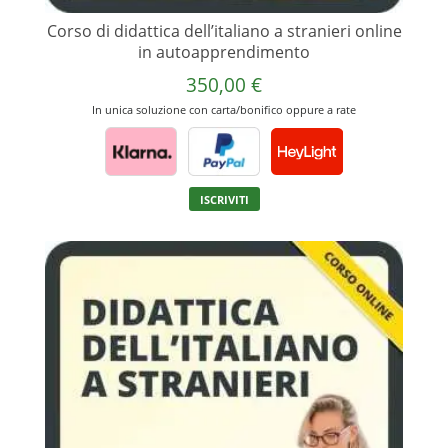
Corso di didattica dell’italiano a stranieri online
in autoapprendimento
350,00
€
In unica soluzione con carta/bonifico oppure a rate
Questo
ISCRIVITI
prodotto
ha
più
varianti.
Le
opzioni
possono
essere
scelte
nella
pagina