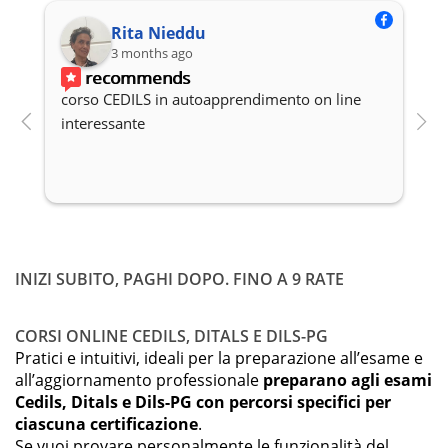
Rita Nieddu
3 months ago
recommends
corso CEDILS in autoapprendimento on line 
P
interessante
c
INIZI SUBITO, PAGHI DOPO. FINO A 9 RATE
CORSI ONLINE CEDILS, DITALS E DILS-PG
Pratici e intuitivi, ideali per la preparazione all’esame e
all’aggiornamento professionale
preparano agli esami
Cedils, Ditals e Dils-PG con percorsi specifici per
ciascuna certificazione
.
Se vuoi provare personalmente le funzionalità del