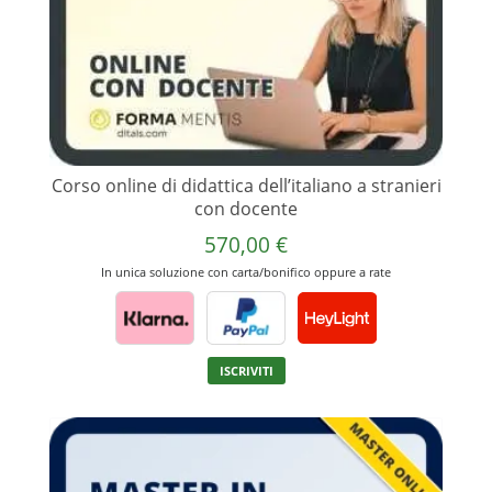
del
prodotto
Corso online di didattica dell’italiano a stranieri
con docente
570,00
€
In unica soluzione con carta/bonifico oppure a rate
Questo
ISCRIVITI
prodotto
ha
più
varianti.
Le