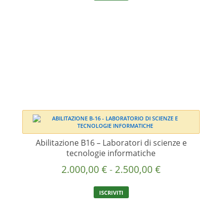
ha
da
più
2.000,00 €
varianti.
a
Le
2.500,00 €
opzioni
possono
essere
scelte
nella
pagina
del
prodotto
Abilitazione B16 – Laboratori di scienze e
tecnologie informatiche
Fascia
2.000,00
€
-
2.500,00
€
di
Questo
ISCRIVITI
prezzo:
prodotto
ha
da
più