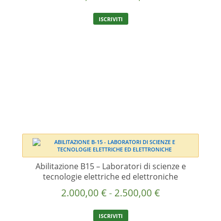
di
Questo
ISCRIVITI
prezzo:
prodotto
ha
da
più
2.000,00 €
varianti.
a
Le
2.500,00 €
opzioni
possono
essere
scelte
nella
pagina
del
prodotto
Abilitazione B15 – Laboratori di scienze e
tecnologie elettriche ed elettroniche
Fascia
2.000,00
€
-
2.500,00
€
di
Questo
ISCRIVITI
prezzo:
prodotto