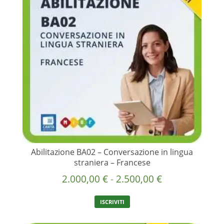
Abilitazione BA02 – Conversazione in lingua
straniera – Francese
Fascia
2.000,00
€
-
2.500,00
€
di
Questo
ISCRIVITI
prezzo:
prodotto
ha
da