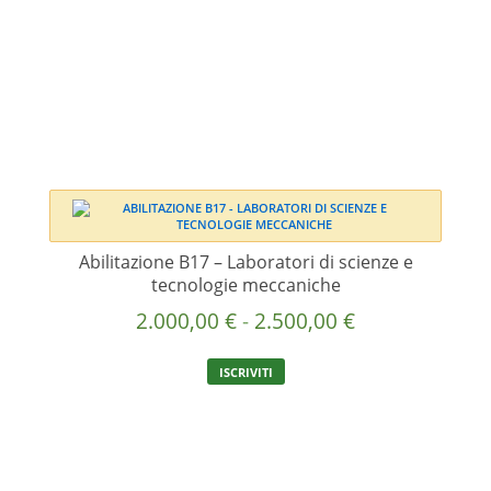
2.000,00 €
varianti.
a
Le
2.500,00 €
opzioni
possono
essere
scelte
nella
pagina
del
prodotto
Abilitazione B17 – Laboratori di scienze e
tecnologie meccaniche
Fascia
2.000,00
€
-
2.500,00
€
di
Questo
ISCRIVITI
prezzo:
prodotto
ha
da
più
2.000,00 €
varianti.
a
Le