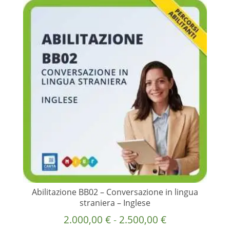
più
2.000,00 €
varianti.
a
Le
2.500,00 €
opzioni
possono
essere
scelte
nella
pagina
del
prodotto
Abilitazione BB02 – Conversazione in lingua
straniera – Inglese
Fascia
2.000,00
€
-
2.500,00
€