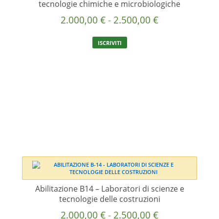
tecnologie chimiche e microbiologiche
Fascia
2.000,00
€
-
2.500,00
€
di
Questo
ISCRIVITI
prezzo:
prodotto
ha
da
più
2.000,00 €
varianti.
a
Le
2.500,00 €
opzioni
possono
essere
scelte
nella
pagina
del
prodotto
Abilitazione B14 – Laboratori di scienze e
tecnologie delle costruzioni
Fascia
2.000,00
€
-
2.500,00
€