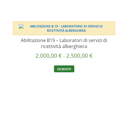
possono
essere
scelte
nella
pagina
del
Abilitazione B19 – Laboratori di servizi di
prodotto
ricettività alberghiera
Fascia
2.000,00
€
-
2.500,00
€
di
Questo
ISCRIVITI
prezzo:
prodotto
ha
da
più
2.000,00 €
varianti.
a
Le
2.500,00 €
opzioni
possono
essere
scelte
nella