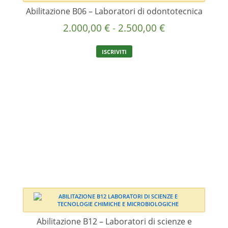
Abilitazione B06 – Laboratori di odontotecnica
Fascia
2.000,00
€
-
2.500,00
€
di
Questo
ISCRIVITI
prezzo:
prodotto
ha
da
più
2.000,00 €
varianti.
a
Le
2.500,00 €
opzioni
possono
essere
scelte
nella
pagina
del
prodotto
Abilitazione B12 – Laboratori di scienze e