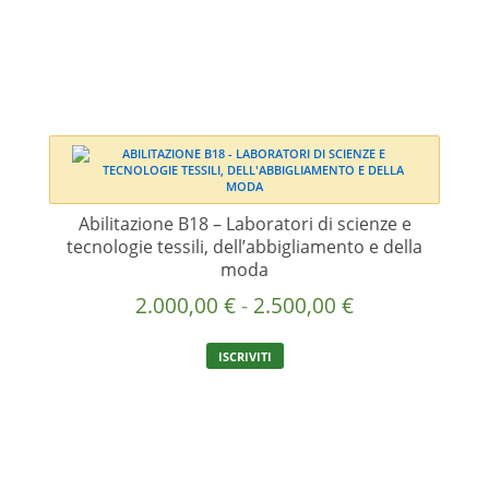
2.500,00 €
opzioni
possono
essere
scelte
nella
pagina
del
prodotto
Abilitazione B18 – Laboratori di scienze e
tecnologie tessili, dell’abbigliamento e della
moda
Fascia
2.000,00
€
-
2.500,00
€
di
Questo
ISCRIVITI
prezzo:
prodotto
ha
da
più
2.000,00 €
varianti.
a
Le
2.500,00 €
opzioni