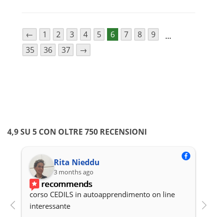
pagina
del
prodotto
←
1
2
3
4
5
6
7
8
9
…
35
36
37
→
4,9 SU 5 CON OLTRE 750 RECENSIONI
Rita Nieddu
3 months ago
recommends
corso CEDILS in autoapprendimento on line 
P
interessante
c