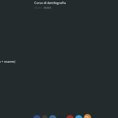
Corso di dattilografia
49,00 €
39,00 €
o + esame)