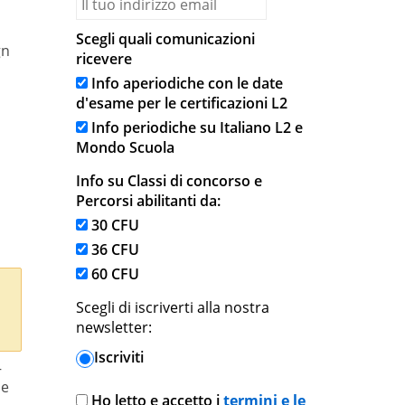
Scegli quali comunicazioni
gn
ricevere
Info aperiodiche con le date
d'esame per le certificazioni L2
scia
Info periodiche su Italiano L2 e
Mondo Scuola
sto
ezzo:
dotto
Info su Classi di concorso e
a
Percorsi abilitanti da:
000,00 €
30 CFU
anti.
36 CFU
500,00 €
ioni
60 CFU
sono
Scegli di iscriverti alla nostra
ere
newsletter:
lte
a
Iscriviti
–
ina
ie
Ho letto e accetto i
termini e le