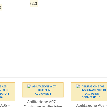
a
(22)
)
Abilitazione A07 –
 A05 –
Abilitazione A08 
Discipline audiovisive