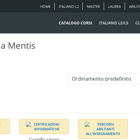
HOME
ITALIANO L2
MASTER
LAUREA
ABILIT
CATALOGO CORSI
ITALIANO L2/LS
CL
ma Mentis
i
Certificazioni