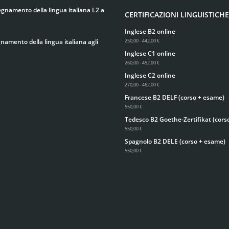
egnamento della lingua italiana L2 a
CERTIFICAZIONI LINGUISTICHE
Inglese B2 online
gnamento della lingua italiana agli
250,00 - 442,00 €
Inglese C1 online
260,00 - 452,00 €
Inglese C2 online
270,00 - 462,00 €
Francese B2 DELF (corso + esame)
550,00 €
Tedesco B2 Goethe-Zertifikat (cors
550,00 €
Spagnolo B2 DELE (corso + esame)
550,00 €