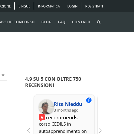
AZIONE
LINGUE
INFORMATICA
LOGIN
REGISTRATI
ASSI DI CONCORSO
BLOG
FAQ
CONTATTI
4,9 SU 5 CON OLTRE 750
RECENSIONI
Rita Nieddu
3 months ago
3 months
recommends
recomme
corso CEDILS in 
Professionalità,
autoapprendimento on 
organizzazione 