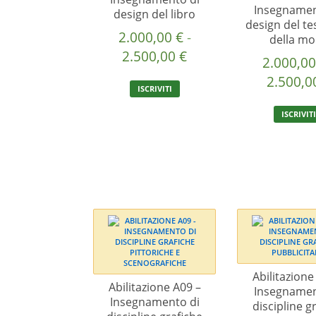
Insegnamen
design del libro
design del te
2.000,00
€
-
della m
Fascia
2.500,00
€
2.000,0
di
Questo
2.500,
ISCRIVITI
prezzo:
prodotto
ha
da
ISCRIVIT
più
2.000,00 €
varianti.
a
Le
2.500,00 €
opzioni
possono
essere
scelte
nella
pagina
del
Abilitazione
prodotto
Abilitazione A09 –
Insegnamen
Insegnamento di
discipline gr