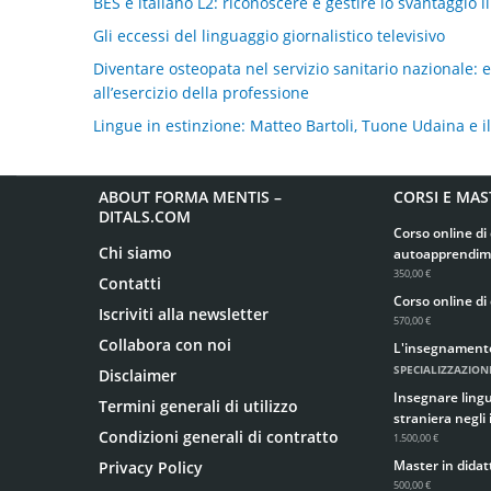
BES e italiano L2: riconoscere e gestire lo svantaggio l
Gli eccessi del linguaggio giornalistico televisivo
Diventare osteopata nel servizio sanitario nazionale: eq
all’esercizio della professione
Lingue in estinzione: Matteo Bartoli, Tuone Udaina e i
ABOUT FORMA MENTIS –
CORSI E MAS
DITALS.COM
Corso online di 
Chi siamo
autoapprendim
350,00 €
Contatti
Corso online di 
Iscriviti alla newsletter
570,00 €
Collabora con noi
L'insegnamento d
SPECIALIZZAZIONE
Disclaimer
Insegnare lingua
Termini generali di utilizzo
straniera negli 
Condizioni generali di contratto
1.500,00 €
Master in didatt
Privacy Policy
500,00 €