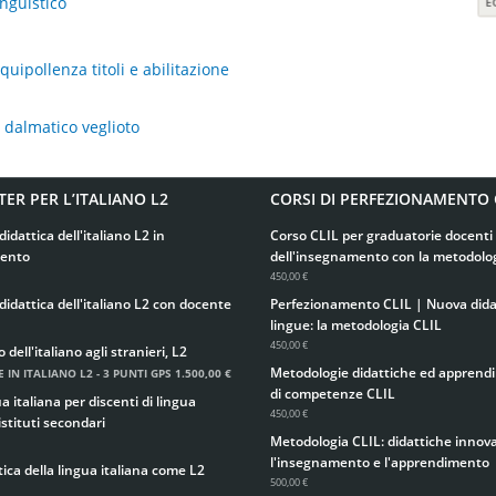
inguistico
uipollenza titoli e abilitazione
l dalmatico veglioto
TER PER L’ITALIANO L2
CORSI DI PERFEZIONAMENTO 
didattica dell'italiano L2 in
Corso CLIL per graduatorie docenti 
ento
dell'insegnamento con la metodolo
450,00 €
didattica dell'italiano L2 con docente
Perfezionamento CLIL | Nuova didat
lingue: la metodologia CLIL
450,00 €
ell'italiano agli stranieri, L2
Metodologie didattiche ed apprend
 IN ITALIANO L2 - 3 PUNTI GPS
1.500,00 €
di competenze CLIL
 italiana per discenti di lingua
450,00 €
istituti secondari
Metodologia CLIL: didattiche innova
l'insegnamento e l'apprendimento
ica della lingua italiana come L2
500,00 €