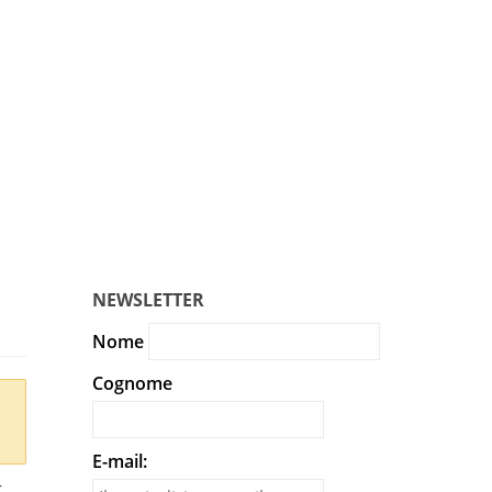
Cors
stranie
In unic
NEWSLETTER
Nome
Cognome
E-mail:
–