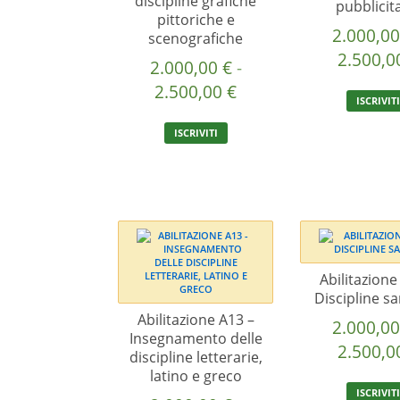
discipline grafiche
pubblicit
pittoriche e
2.000,0
scenografiche
2.500,
2.000,00
€
-
Fascia
2.500,00
€
ISCRIVIT
di
Questo
ISCRIVITI
prezzo:
prodotto
ha
da
più
2.000,00 €
varianti.
a
Le
2.500,00 €
opzioni
possono
essere
Abilitazione
scelte
Discipline sa
nella
Abilitazione A13 –
2.000,0
pagina
Insegnamento delle
2.500,
del
discipline letterarie,
latino e greco
prodotto
ISCRIVIT