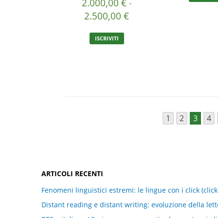
2.000,00
€
-
Fascia
2.500,00
€
di
Questo
ISCRIVITI
prezzo:
prodotto
ha
da
←
più
2.000,00 €
varianti.
a
Le
2.500,00 €
opzioni
possono
essere
1
2
3
4
scelte
nella
pagina
del
prodotto
ARTICOLI RECENTI
Fenomeni linguistici estremi: le lingue con i click (clic
Distant reading e distant writing: evoluzione della let