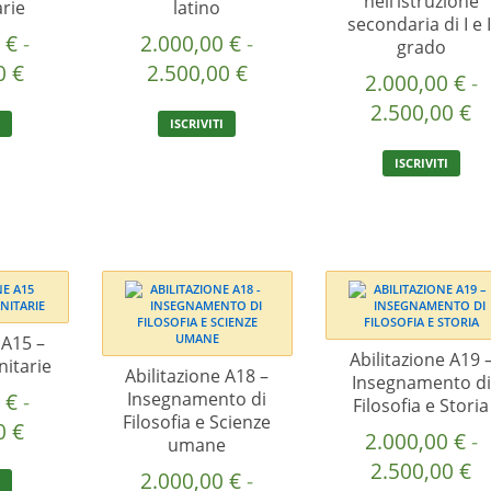
nell’istruzione
arie
latino
pro
secondaria di I e I
0
€
-
2.000,00
€
-
grado
Fascia
Fascia
00
€
2.500,00
€
2.000,00
€
-
di
di
Fa
Questo
Questo
2.500,00
€
I
ISCRIVITI
prezzo:
prezzo:
prodotto
prodotto
di
Que
ha
ha
da
da
ISCRIVITI
pr
pro
più
più
2.000,00 €
2.000,00 €
ha
d
varianti.
varianti.
a
a
più
2.
Le
Le
vari
2.500,00 €
2.500,00 €
opzioni
opzioni
a
Le
possono
possono
2.
opz
essere
essere
pos
scelte
scelte
ess
 A15 –
nella
nella
Abilitazione A19 
sce
nitarie
pagina
pagina
Abilitazione A18 –
Insegnamento di
nell
del
del
0
€
-
Insegnamento di
Filosofia e Storia
pag
Filosofia e Scienze
prodotto
prodotto
Fascia
00
€
del
2.000,00
€
-
umane
di
pro
Fa
Questo
2.500,00
€
2.000,00
€
-
I
prezzo: