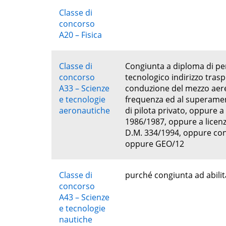
Classe di
concorso
A20 – Fisica
Classe di
Congiunta a diploma di per
concorso
tecnologico indirizzo tras
A33 – Scienze
conduzione del mezzo aereo
e tecnologie
frequenza ed al superament
aeronautiche
di pilota privato, oppure a
1986/1987, oppure a licenz
D.M. 334/1994, oppure con a
oppure GEO/12
Classe di
purché congiunta ad abilita
concorso
A43 – Scienze
e tecnologie
nautiche