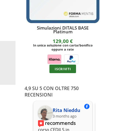
Simulazioni DITALS BASE
Quadro c
Platinum
riferimento 
s
129,00
€
In unica soluzione con carta/bonifico
In unica solu
oppure a rate
opp
ISCRIVITI
4,9 SU 5 CON OLTRE 750
RECENSIONI
Rita Nieddu
3 months ago
3 months
recommends
recomme
corso CEDILS in 
Professionalità,