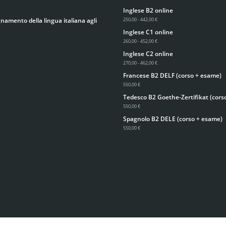
Inglese B2 online
gnamento della lingua italiana agli
250,00 - 442,00 €
Inglese C1 online
260,00 - 452,00 €
Inglese C2 online
270,00 - 462,00 €
Francese B2 DELF (corso + esame)
550,00 €
Tedesco B2 Goethe-Zertifikat (cors
550,00 €
Spagnolo B2 DELE (corso + esame)
550,00 €