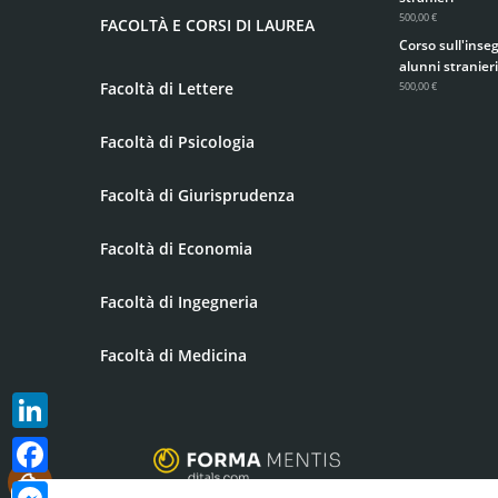
500,00 €
FACOLTÀ E CORSI DI LAUREA
Corso sull'inse
alunni stranieri
Facoltà di Lettere
500,00 €
Facoltà di Psicologia
Facoltà di Giurisprudenza
Facoltà di Economia
Facoltà di Ingegneria
Facoltà di Medicina
LinkedIn
.
Facebook