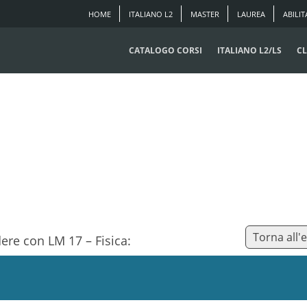
HOME
ITALIANO L2
MASTER
LAUREA
ABILIT
CATALOGO CORSI
ITALIANO L2/LS
CL
Torna all'
dere con LM 17 – Fisica: