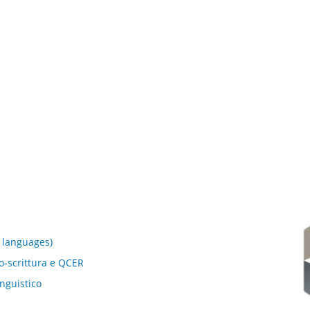
k languages)
to-scrittura e QCER
inguistico