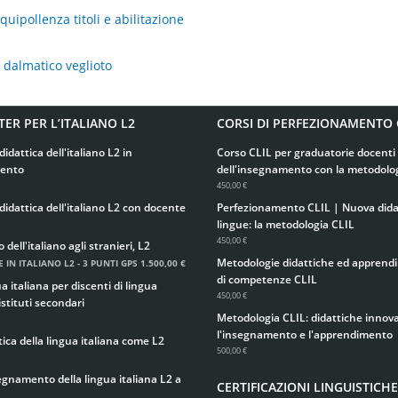
uipollenza titoli e abilitazione
l dalmatico veglioto
TER PER L’ITALIANO L2
CORSI DI PERFEZIONAMENTO 
didattica dell'italiano L2 in
Corso CLIL per graduatorie docenti 
ento
dell'insegnamento con la metodolo
450,00 €
didattica dell'italiano L2 con docente
Perfezionamento CLIL | Nuova didat
lingue: la metodologia CLIL
450,00 €
ell'italiano agli stranieri, L2
Metodologie didattiche ed apprend
 IN ITALIANO L2 - 3 PUNTI GPS
1.500,00 €
di competenze CLIL
 italiana per discenti di lingua
450,00 €
istituti secondari
Metodologia CLIL: didattiche innova
l'insegnamento e l'apprendimento
ica della lingua italiana come L2
500,00 €
egnamento della lingua italiana L2 a
CERTIFICAZIONI LINGUISTICHE