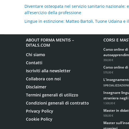
Diventare osteopata nel servizio sanitario nazionale: eq
all’esercizio della professione
Lingue in estinzione: Matteo Bartoli, Tuone Udaina e i
ABOUT FORMA MENTIS –
CORSI E MAS
DITALS.COM
Corso online di 
Chi siamo
autoapprendim
350,00 €
Contatti
Corso online di 
Iscriviti alla newsletter
570,00 €
Collabora con noi
L'insegnamento d
SPECIALIZZAZIONE
Disclaimer
Insegnare lingua
Termini generali di utilizzo
straniera negli 
Condizioni generali di contratto
1.500,00 €
Master in didatt
Privacy Policy
500,00 €
Cookie Policy
Master sull'ins
stranieri