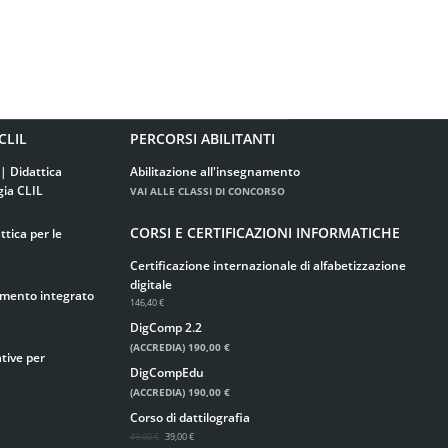
CLIL
PERCORSI ABILITANTI
| Didattica
Abilitazione all'insegnamento
gia CLIL
VAI ALLE CLASSI DI CONCORSO
CORSI E CERTIFICAZIONI INFORMATICHE
tica per le
Certificazione internazionale di alfabetizzazione
digitale
imento integrato
146,40 €
DigComp 2.2
(ACCREDIA)
190,00 €
tive per
DigCompEdu
(ACCREDIA)
190,00 €
Corso di dattilografia
49,00 €
39,00 €