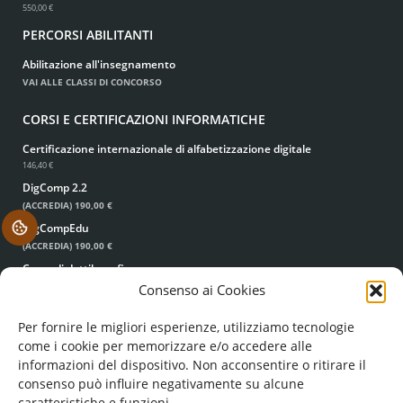
550,00 €
PERCORSI ABILITANTI
Abilitazione all'insegnamento
VAI ALLE CLASSI DI CONCORSO
CORSI E CERTIFICAZIONI INFORMATICHE
Certificazione internazionale di alfabetizzazione digitale
146,40 €
DigComp 2.2
(ACCREDIA)
190,00 €
DigCompEdu
.
(ACCREDIA)
190,00 €
Corso di dattilografia
49,00 €
39,00 €
Consenso ai Cookies
Per fornire le migliori esperienze, utilizziamo tecnologie
come i cookie per memorizzare e/o accedere alle
informazioni del dispositivo. Non acconsentire o ritirare il
consenso può influire negativamente su alcune
caratteristiche e funzioni.