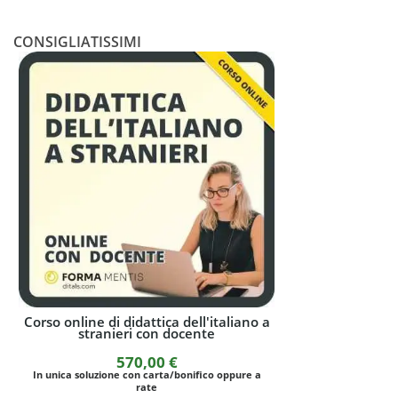
CONSIGLIATISSIMI
Corso online di didattica dell'italiano a
L'insegnamento
stranieri con docente
str
570,00
€
1.
In unica soluzione con carta/bonifico oppure a
rate
I