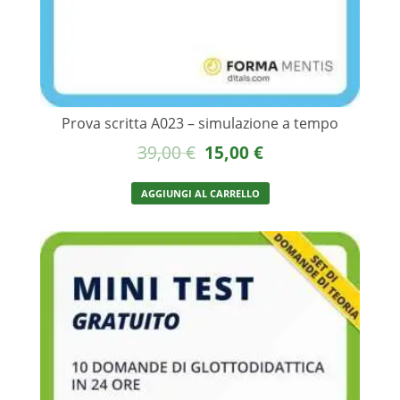
Prova scritta A023 – simulazione a tempo
Il
Il
39,00
€
15,00
€
prezzo
prezzo
AGGIUNGI AL CARRELLO
originale
attuale
era:
è:
39,00 €.
15,00 €.