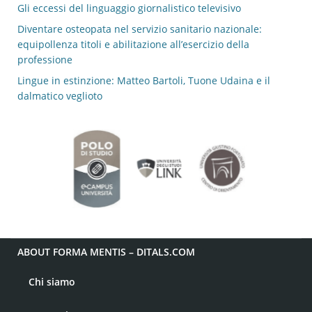
Gli eccessi del linguaggio giornalistico televisivo
Diventare osteopata nel servizio sanitario nazionale:
equipollenza titoli e abilitazione all’esercizio della
professione
Lingue in estinzione: Matteo Bartoli, Tuone Udaina e il
dalmatico veglioto
ABOUT FORMA MENTIS – DITALS.COM
Chi siamo