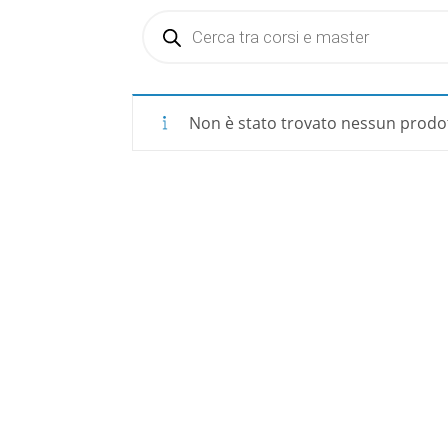
Products
search
Non è stato trovato nessun prodot