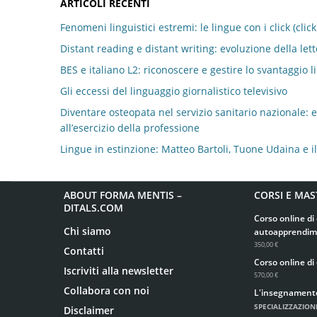
ARTICOLI RECENTI
Fenomeni linguistici estremi: le lingue con i click (clic
Distant reading e distant writing: evoluzione della let
BES e italiano L2: riconoscere e gestire lo svantaggio l
Gli eccessi del linguaggio giornalistico televisivo
Diventare osteopata nel servizio sanitario nazionale: eq
all’esercizio della professione
Lingue in estinzione: Matteo Bartoli, Tuone Udaina e i
ABOUT FORMA MENTIS –
CORSI E MAS
DITALS.COM
Corso online di 
Chi siamo
autoapprendim
350,00 €
Contatti
Corso online di 
Iscriviti alla newsletter
570,00 €
Collabora con noi
L'insegnamento d
SPECIALIZZAZIONE
Disclaimer