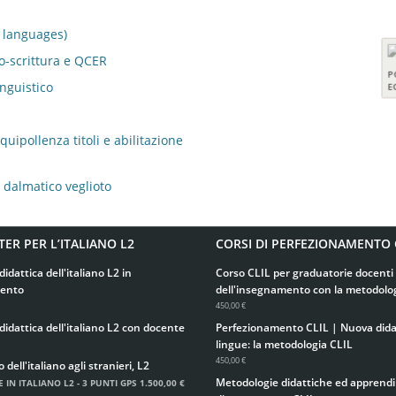
k languages)
to-scrittura e QCER
inguistico
uipollenza titoli e abilitazione
l dalmatico veglioto
TER PER L’ITALIANO L2
CORSI DI PERFEZIONAMENTO 
didattica dell'italiano L2 in
Corso CLIL per graduatorie docenti 
ento
dell'insegnamento con la metodolo
450,00 €
didattica dell'italiano L2 con docente
Perfezionamento CLIL | Nuova didat
lingue: la metodologia CLIL
450,00 €
ell'italiano agli stranieri, L2
Metodologie didattiche ed apprend
 IN ITALIANO L2 - 3 PUNTI GPS
1.500,00 €