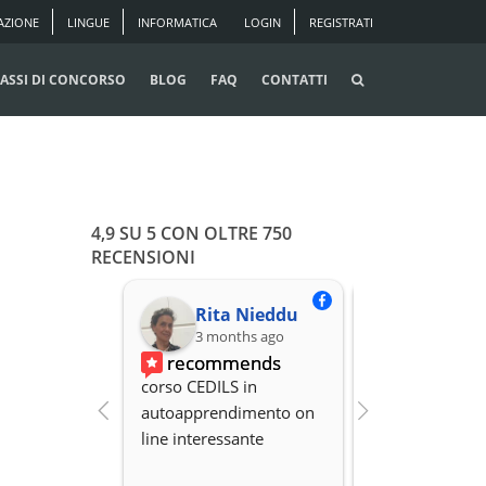
AZIONE
LINGUE
INFORMATICA
LOGIN
REGISTRATI
ASSI DI CONCORSO
BLOG
FAQ
CONTATTI
4,9 SU 5 CON OLTRE 750
RECENSIONI
Rita Nieddu
3 months ago
3 months
recommends
recomme
corso CEDILS in 
Professionalità,
autoapprendimento on 
organizzazione 
line interessante
Disponibilità.