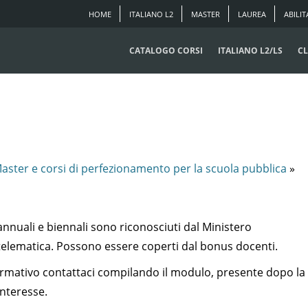
HOME
ITALIANO L2
MASTER
LAUREA
ABILIT
CATALOGO CORSI
ITALIANO L2/LS
CL
aster e corsi di perfezionamento per la scuola pubblica
»
nnuali e biennali sono riconosciuti dal Ministero
 telematica. Possono essere coperti dal bonus docenti.
ormativo contattaci compilando il modulo, presente dopo la
interesse.