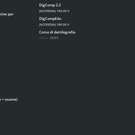
DigComp 2.2
(ACCREDIA)
190,00 €
tive per
DigCompEdu
(ACCREDIA)
190,00 €
Corso di dattilografia
49,00 €
39,00 €
o + esame)