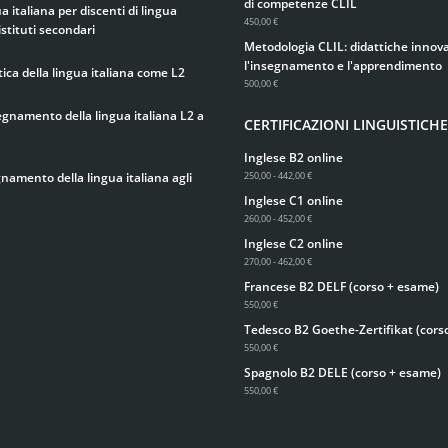
di competenze CLIL
 italiana per discenti di lingua
450,00 €
istituti secondari
Metodologia CLIL: didattiche innova
l'insegnamento e l'apprendimento
ica della lingua italiana come L2
500,00 €
egnamento della lingua italiana L2 a
CERTIFICAZIONI LINGUISTICHE
Inglese B2 online
gnamento della lingua italiana agli
250,00 - 442,00 €
Inglese C1 online
260,00 - 452,00 €
Inglese C2 online
270,00 - 462,00 €
Francese B2 DELF (corso + esame)
550,00 €
Tedesco B2 Goethe-Zertifikat (cors
550,00 €
Spagnolo B2 DELE (corso + esame)
550,00 €