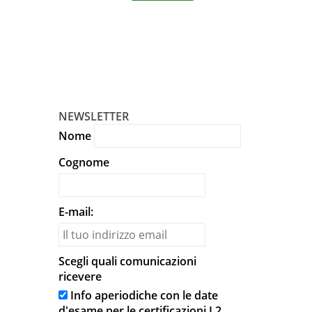
In unic
NEWSLETTER
Nome
Cognome
E-mail:
Scegli quali comunicazioni
ricevere
Info aperiodiche con le date
d'esame per le certificazioni L2