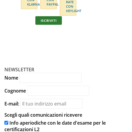
Corso online di didattica dell'italiano a
L'insegname
stranieri con docente
570,00
€
In unica soluzione con carta/bonifico oppure a
rate
ISCRIVITI
NEWSLETTER
Nome
Cognome
E-mail:
Scegli quali comunicazioni ricevere
Info aperiodiche con le date d'esame per le
certificazioni L2