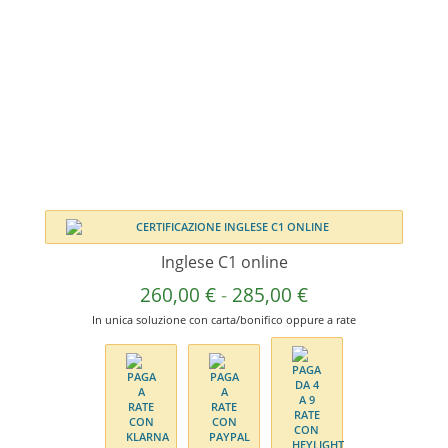
Inglese C1 online
Fascia
260,00
€
-
285,00
€
di
In unica soluzione con carta/bonifico oppure a rate
prezzo:
da
260,00 €
a