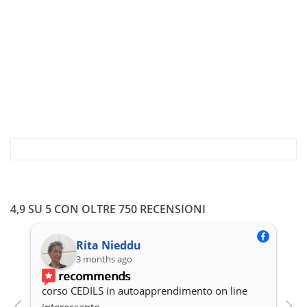
ha
più
varianti.
Le
opzioni
possono
essere
scelte
nella
pagina
del
prodotto
4,9 SU 5 CON OLTRE 750 RECENSIONI
Rita Nieddu
3 months ago
recommends
corso CEDILS in autoapprendimento on line 
P