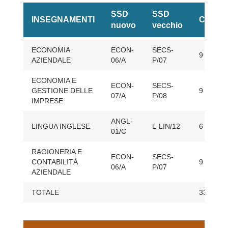
SSD
SSD
INSEGNAMENTI
CFU
nuovo
vecchio
Piano
ECONOMIA
ECON-
SECS-
di
9
AZIENDALE
06/A
P/07
studi
del
ECONOMIA E
ECON-
SECS-
corso
GESTIONE DELLE
9
07/A
P/08
di
IMPRESE
formazione
di
ANGL-
LINGUA INGLESE
L-LIN/12
6
I
01/C
livello
in
RAGIONERIA E
ECON-
SECS-
gestione
CONTABILITÀ
9
06/A
P/07
AZIENDALE
d’impresa
turistica
TOTALE
33