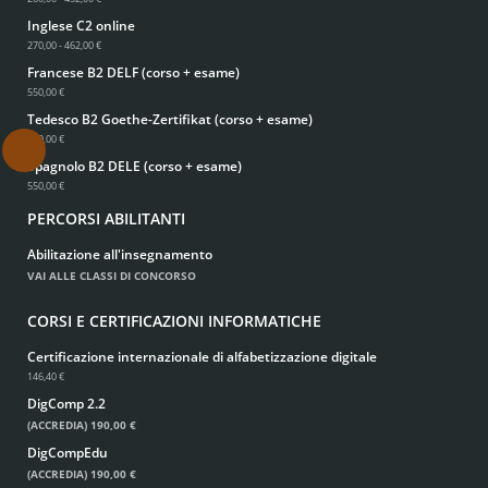
Inglese C2 online
270,00 - 462,00 €
Francese B2 DELF (corso + esame)
550,00 €
Tedesco B2 Goethe-Zertifikat (corso + esame)
550,00 €
.
Spagnolo B2 DELE (corso + esame)
550,00 €
PERCORSI ABILITANTI
Abilitazione all'insegnamento
VAI ALLE CLASSI DI CONCORSO
CORSI E CERTIFICAZIONI INFORMATICHE
Certificazione internazionale di alfabetizzazione digitale
146,40 €
DigComp 2.2
(ACCREDIA)
190,00 €
DigCompEdu
(ACCREDIA)
190,00 €