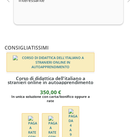
interessante
c
CONSIGLIATISSIMI
a
ento
e a