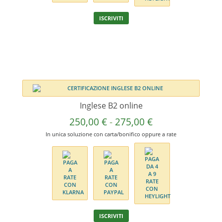
285,00 €
Questo
ISCRIVITI
prodotto
ha
più
varianti.
Le
opzioni
possono
essere
Inglese B2 online
scelte
Fascia
nella
250,00
€
-
275,00
€
pagina
di
In unica soluzione con carta/bonifico oppure a rate
del
prezzo:
prodotto
da
250,00 €
a
275,00 €
Questo
ISCRIVITI
prodotto