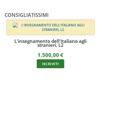
CONSIGLIATISSIMI
egnamento dell'Italiano agli
stranieri, L2
1.500,00
€
ISCRIVITI
Corso online di didattica dell
stranieri con docent
570,00
€
In unica soluzione con carta/bonifi
rate