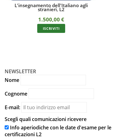
Corso online di didattica dell'italiano a
Corso di didat
stranieri con docente
stranieri online
570,00
€
3
In unica soluzione con carta/bonifico oppure a
In unica soluzione 
rate
ISCRIVITI
I
NEWSLETTER
Nome
Cognome
E-mail:
Scegli quali comunicazioni ricevere
Info aperiodiche con le date d'esame per le
certificazioni L2