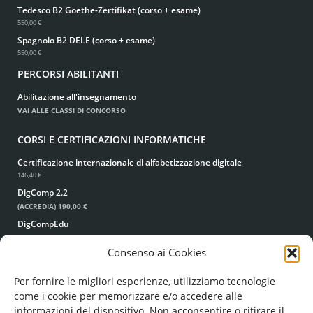
Tedesco B2 Goethe-Zertifikat (corso + esame)
550,00 €
Spagnolo B2 DELE (corso + esame)
550,00 €
PERCORSI ABILITANTI
Abilitazione all'insegnamento
VAI ALLE CLASSI DI CONCORSO
CORSI E CERTIFICAZIONI INFORMATICHE
Certificazione internazionale di alfabetizzazione digitale
146,40 €
DigComp 2.2
(ACCREDIA)
190,00 €
DigCompEdu
(ACCREDIA)
190,00 €
Consenso ai Cookies
Corso di dattilografia
49,00 €
39,00 €
Per fornire le migliori esperienze, utilizziamo tecnologie
come i cookie per memorizzare e/o accedere alle
informazioni del dispositivo. Non acconsentire o ritirare il